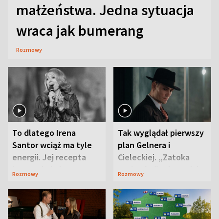
małżeństwa. Jedna sytuacja
wraca jak bumerang
Rozmowy
To dlatego Irena
Tak wyglądał pierwszy
Santor wciąż ma tyle
plan Gelnera i
energii. Jej recepta
Cieleckiej. „Zatoka
jest zaskakująco
szpiegów” od razu ich
Rozmowy
Rozmowy
prosta
zaskoczyła