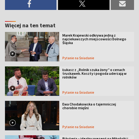
Więcej na ten temat
Marek Krajewski odkrywa jedną z
najciekawszych miejscowości Dolnego
Śląska
Pytanie na Śniadanie
Łukasz z „Rolnik szuka żony” o cenach
truskawek. Koszty i pogoda uderzają w
rolników
Pytanie na Śniadanie
Ewa Chodakowska o tajemniczej
chorobie mięśni
Pytanie na Śniadanie
Biżuteria – idealny prezent na Mikołajki i