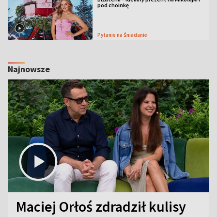
pod choinkę
Pytanie na Śniadanie
Najnowsze
Maciej Orłoś zdradził kulisy