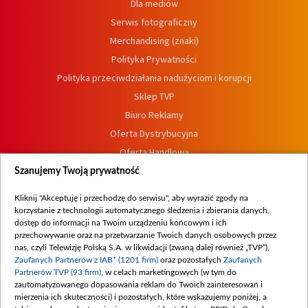
Dla mediów
Serwis fotograficzny
Merchandising (znaki)
Polityka Prywatności
Polityka przeciwdziałania nadużyciom i korupcji
Sklep TVP
Biuro Reklamy
Oferta Dystrybucyjna
Oferta Handlowa
Dostępność
Szanujemy Twoją prywatność
Moje zgody
Kliknij "Akceptuję i przechodzę do serwisu", aby wyrazić zgody na
Procedura zgłoszeń wewnętrznych
korzystanie z technologii automatycznego śledzenia i zbierania danych,
dostęp do informacji na Twoim urządzeniu końcowym i ich
przechowywanie oraz na przetwarzanie Twoich danych osobowych przez
nas, czyli Telewizję Polską S.A. w likwidacji (zwaną dalej również „TVP”),
Zaufanych Partnerów z IAB* (1201 firm)
oraz pozostałych
Zaufanych
Partnerów TVP (93 firm)
, w celach marketingowych (w tym do
zautomatyzowanego dopasowania reklam do Twoich zainteresowań i
mierzenia ich skuteczności) i pozostałych, które wskazujemy poniżej, a