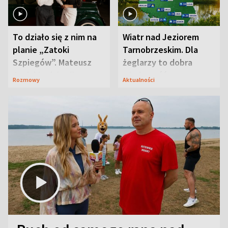
To działo się z nim na
Wiatr nad Jeziorem
planie „Zatoki
Tarnobrzeskim. Dla
Szpiegów”. Mateusz
żeglarzy to dobra
Janicki odsłonił
wiadomość
Rozmowy
Aktualności
aktorski sekret