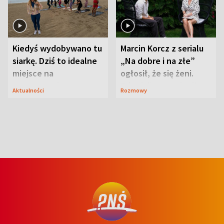
Kiedyś wydobywano tu
Marcin Korcz z serialu
siarkę. Dziś to idealne
„Na dobre i na złe”
miejsce na
ogłosił, że się żeni.
wypoczynek
Zdradził, co zmienił
Aktualności
Rozmowy
syn