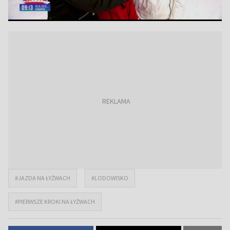
#JAZDA NA ŁYŻWACH
#LODOWISKO
#PIERWSZE KROKI NA ŁYŻWACH