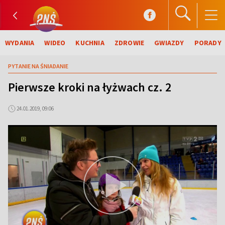
WYDANIA
WIDEO
KUCHNIA
ZDROWIE
GWIAZDY
PORADY
PYTANIE NA ŚNIADANIE
Pierwsze kroki na łyżwach cz. 2
24.01.2019, 09:06