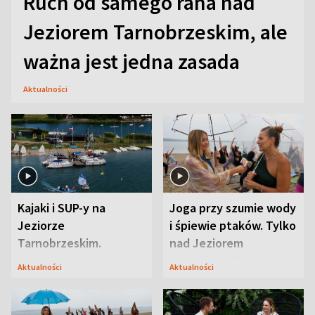
Ruch od samego rana nad
Jeziorem Tarnobrzeskim, ale
ważna jest jedna zasada
Aktualności
Kajaki i SUP-y na
Joga przy szumie wody
Jeziorze
i śpiewie ptaków. Tylko
Tarnobrzeskim.
nad Jeziorem
Przyrodnicy zwracają
Tarnobrzeskim
Aktualności
Aktualności
uwagę na coś jeszcze