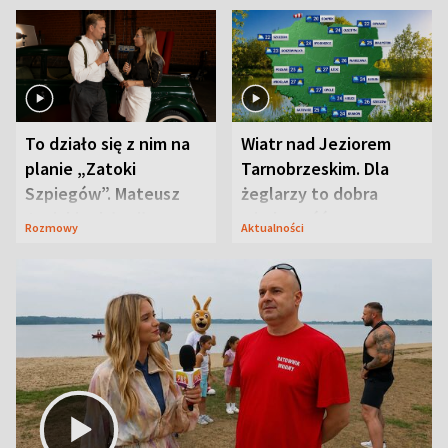
To działo się z nim na
Wiatr nad Jeziorem
planie „Zatoki
Tarnobrzeskim. Dla
Szpiegów”. Mateusz
żeglarzy to dobra
Janicki odsłonił
wiadomość
Rozmowy
Aktualności
aktorski sekret