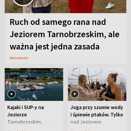
Ruch od samego rana nad
Jeziorem Tarnobrzeskim, ale
ważna jest jedna zasada
Aktualności
Kajaki i SUP-y na
Joga przy szumie wody
Jeziorze
i śpiewie ptaków. Tylko
Tarnobrzeskim.
nad Jeziorem
Przyrodnicy zwracają
Tarnobrzeskim