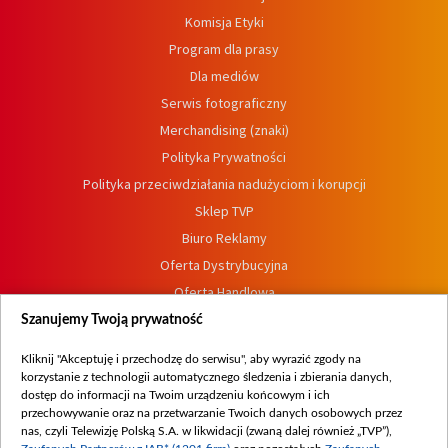
Komisja Etyki
Program dla prasy
Dla mediów
Serwis fotograficzny
Merchandising (znaki)
Polityka Prywatności
Polityka przeciwdziałania nadużyciom i korupcji
Sklep TVP
Biuro Reklamy
Oferta Dystrybucyjna
Oferta Handlowa
Dostępność
Szanujemy Twoją prywatność
Moje zgody
Kliknij "Akceptuję i przechodzę do serwisu", aby wyrazić zgody na
Procedura zgłoszeń wewnętrznych
korzystanie z technologii automatycznego śledzenia i zbierania danych,
dostęp do informacji na Twoim urządzeniu końcowym i ich
przechowywanie oraz na przetwarzanie Twoich danych osobowych przez
nas, czyli Telewizję Polską S.A. w likwidacji (zwaną dalej również „TVP”),