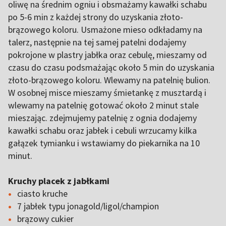
oliwę na średnim ogniu i obsmażamy kawałki schabu
po 5-6 min z każdej strony do uzyskania złoto-
brązowego koloru. Usmażone mieso odkładamy na
talerz, następnie na tej samej patelni dodajemy
pokrojone w plastry jabłka oraz cebulę, mieszamy od
czasu do czasu podsmażając około 5 min do uzyskania
złoto-brązowego koloru. Wlewamy na patelnię bulion.
W osobnej misce mieszamy śmietankę z musztardą i
wlewamy na patelnię gotować około 2 minut stale
mieszając. zdejmujemy patelnię z ognia dodajemy
kawałki schabu oraz jabłek i cebuli wrzucamy kilka
gałązek tymianku i wstawiamy do piekarnika na 10
minut.
Kruchy placek z jabłkami
ciasto kruche
7 jabłek typu jonagold/ligol/champion
brązowy cukier