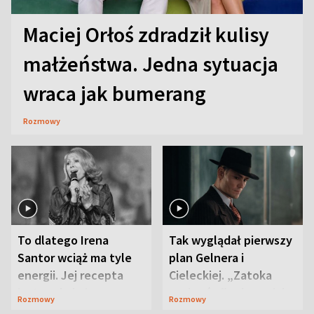
Maciej Orłoś zdradził kulisy
małżeństwa. Jedna sytuacja
wraca jak bumerang
Rozmowy
To dlatego Irena
Tak wyglądał pierwszy
Santor wciąż ma tyle
plan Gelnera i
energii. Jej recepta
Cieleckiej. „Zatoka
jest zaskakująco
szpiegów” od razu ich
Rozmowy
Rozmowy
prosta
zaskoczyła