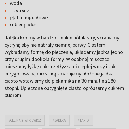
woda
1 cytryna
płatki migdałowe
cukier puder
Jabłka kroimy w bardzo cienkie półplastry, skrapiamy
cytryną aby nie nabrały ciemnej barwy. Ciastem
wykładamy formę do pieczenia, układamy jabłka jedno
przy drugim dookoła formy. W osobnej miseczce
mieszamy łyżkę cukru z 4 łyżkami ciepłej wody i tak
przygotowaną miksturą smarujemy ułożone jabłka.
ciasto wstawiamy do piekarnika na 30 minut na 180
stopni. Upieczone ostygnięte ciasto oprószamy cukrem
pudrem.
#CELINA STATKIEWICZ
#JABŁKA
#TARTA