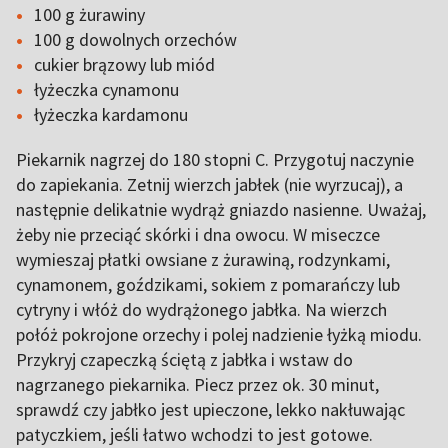
100 g żurawiny
100 g dowolnych orzechów
cukier brązowy lub miód
łyżeczka cynamonu
łyżeczka kardamonu
Piekarnik nagrzej do 180 stopni C. Przygotuj naczynie
do zapiekania. Zetnij wierzch jabłek (nie wyrzucaj), a
następnie delikatnie wydrąż gniazdo nasienne. Uważaj,
żeby nie przeciąć skórki i dna owocu. W miseczce
wymieszaj płatki owsiane z żurawiną, rodzynkami,
cynamonem, goździkami, sokiem z pomarańczy lub
cytryny i włóż do wydrążonego jabłka. Na wierzch
połóż pokrojone orzechy i polej nadzienie łyżką miodu.
Przykryj czapeczką ściętą z jabłka i wstaw do
nagrzanego piekarnika. Piecz przez ok. 30 minut,
sprawdź czy jabłko jest upieczone, lekko nakłuwając
patyczkiem, jeśli łatwo wchodzi to jest gotowe.