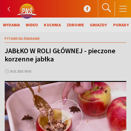
WYDANIA
WIDEO
KUCHNIA
ZDROWIE
GWIAZDY
PORADY
PYTANIE NA ŚNIADANIE
JABŁKO W ROLI GŁÓWNEJ - pieczone
korzenne jabłka
24.01.2019, 09:05