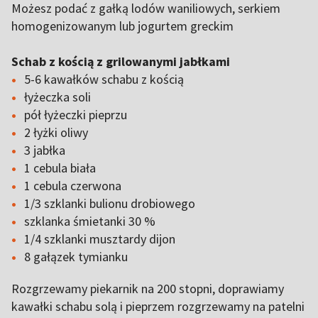
Możesz podać z gałką lodów waniliowych, serkiem
homogenizowanym lub jogurtem greckim
Schab z kością z grilowanymi jabłkami
5-6 kawałków schabu z kością
łyżeczka soli
pół łyżeczki pieprzu
2 łyżki oliwy
3 jabłka
1 cebula biała
1 cebula czerwona
1/3 szklanki bulionu drobiowego
szklanka śmietanki 30 %
1/4 szklanki musztardy dijon
8 gałązek tymianku
Rozgrzewamy piekarnik na 200 stopni, doprawiamy
kawałki schabu solą i pieprzem rozgrzewamy na patelni