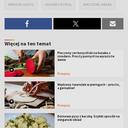
#KRUCHE CIASTO
#SCHAB Z KOŚCIĄ
#PIECZONE JABŁKA
Więcej na ten temat
Pieczony ser koryciński na buraku z
miodem. Prosty pomysł na wyraziste
danie
Przepisy
Wędzony twarożek w pierogach – prosto,
a genialnie!
Przepisy
Domowe pyzy z kaczką. Szybki sposób na
elegancki obiad