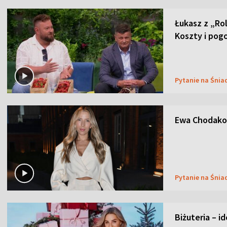
Łukasz z „Ro
Koszty i pog
Pytanie na Śnia
Ewa Chodakow
Pytanie na Śnia
Biżuteria – i