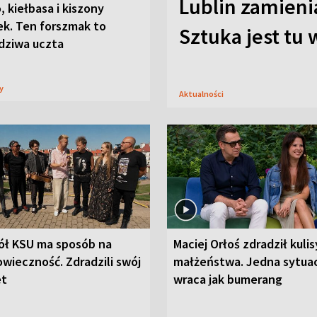
Lublin zamienia
, kiełbasa i kiszony
ek. Ten forszmak to
Sztuka jest tu
dziwa uczta
sy
Aktualności
ół KSU ma sposób na
Maciej Orłoś zdradził kulis
wieczność. Zdradzili swój
małżeństwa. Jedna sytua
et
wraca jak bumerang