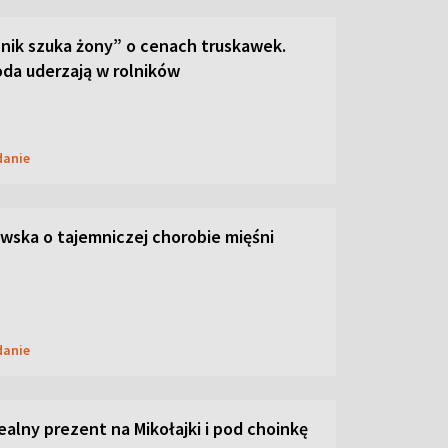
lnik szuka żony” o cenach truskawek.
oda uderzają w rolników
danie
ska o tajemniczej chorobie mięśni
danie
dealny prezent na Mikołajki i pod choinkę