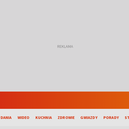
DANIA
WIDEO
KUCHNIA
ZDROWIE
GWIAZDY
PORADY
S