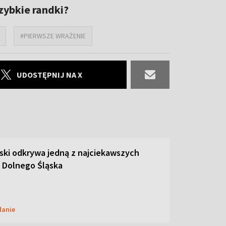
zybkie randki?
#PIERWSZE WRAŻENIE
UDOSTĘPNIJ NA X
ski odkrywa jedną z najciekawszych
 Dolnego Śląska
danie