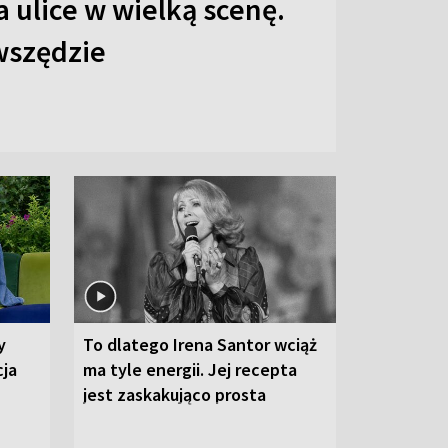
 ulice w wielką scenę.
 wszędzie
y
To dlatego Irena Santor wciąż
cja
ma tyle energii. Jej recepta
jest zaskakująco prosta