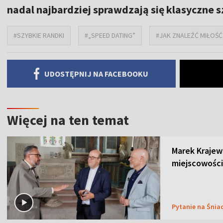
nadal najbardziej sprawdzają się klasyczne s
#SZYBKIE RANDKI
#„SPEED DATING”
#JAK ZNALEŹĆ MIŁOŚĆ
UDOSTĘPNIJ NA FACEBOOKU
Więcej na ten temat
Marek Krajew
miejscowości
Pytanie na Śnia