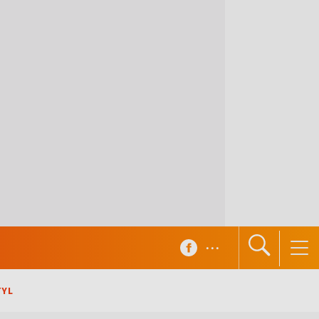
...
TYL