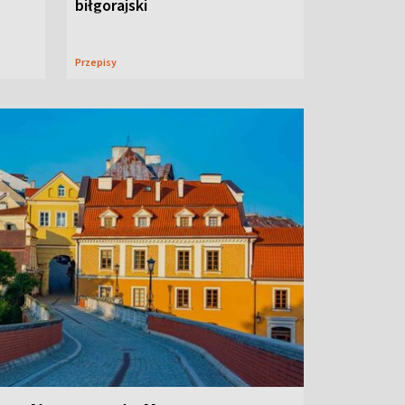
biłgorajski
Przepisy