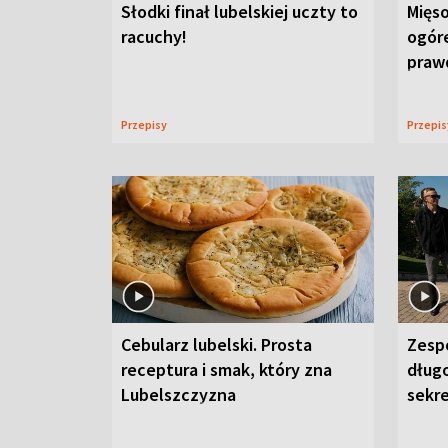
Słodki finał lubelskiej uczty to
Mięso
racuchy!
ogór
praw
Przepisy
Przepi
Cebularz lubelski. Prosta
Zesp
receptura i smak, który zna
długo
Lubelszczyzna
sekr