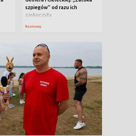
szpiegów” od razu ich
zaskoczyła
Rozmowy