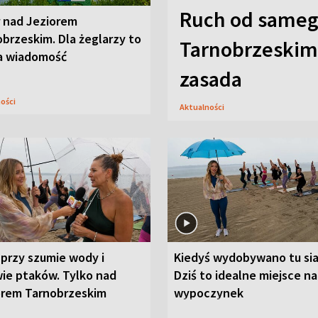
Ruch od sameg
r nad Jeziorem
brzeskim. Dla żeglarzy to
Tarnobrzeskim,
a wiadomość
zasada
ności
Aktualności
przy szumie wody i
Kiedyś wydobywano tu sia
ie ptaków. Tylko nad
Dziś to idealne miejsce na
orem Tarnobrzeskim
wypoczynek