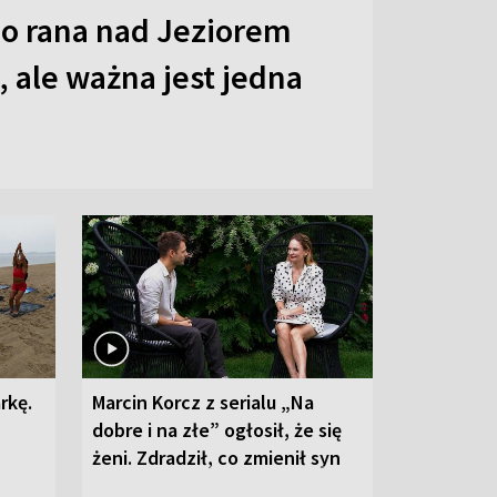
o rana nad Jeziorem
 ale ważna jest jedna
rkę.
Marcin Korcz z serialu „Na
dobre i na złe” ogłosił, że się
żeni. Zdradził, co zmienił syn