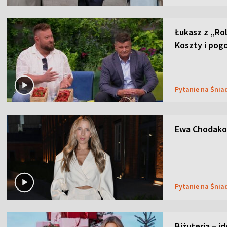
Łukasz z „Ro
Koszty i pog
Pytanie na Śnia
Ewa Chodakow
Pytanie na Śnia
Biżuteria – i