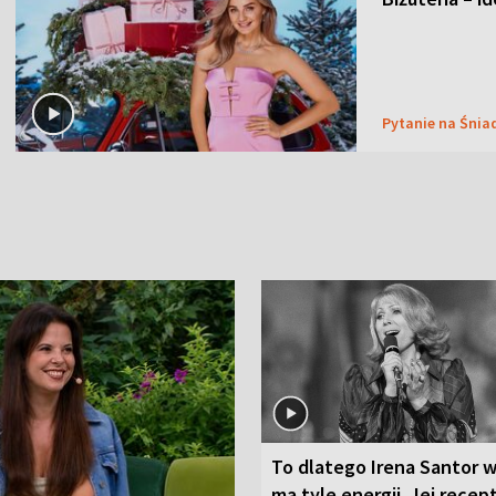
Pytanie na Śnia
To dlatego Irena Santor w
ma tyle energii. Jej recep