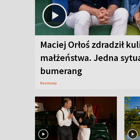
Maciej Orłoś zdradził kul
małżeństwa. Jedna sytua
bumerang
Rozmowy