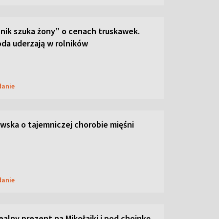
lnik szuka żony” o cenach truskawek.
oda uderzają w rolników
danie
ska o tajemniczej chorobie mięśni
danie
dealny prezent na Mikołajki i pod choinkę