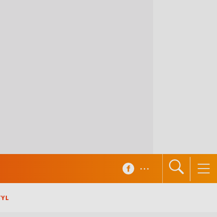
...
TYL