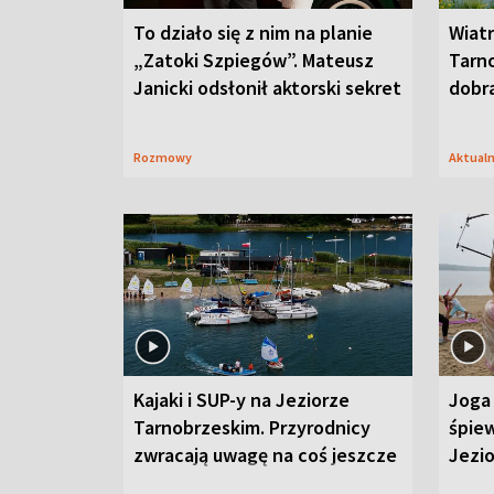
To działo się z nim na planie
Wiat
„Zatoki Szpiegów”. Mateusz
Tarno
Janicki odsłonił aktorski sekret
dobr
Rozmowy
Aktual
Kajaki i SUP-y na Jeziorze
Joga 
Tarnobrzeskim. Przyrodnicy
śpiew
zwracają uwagę na coś jeszcze
Jezi