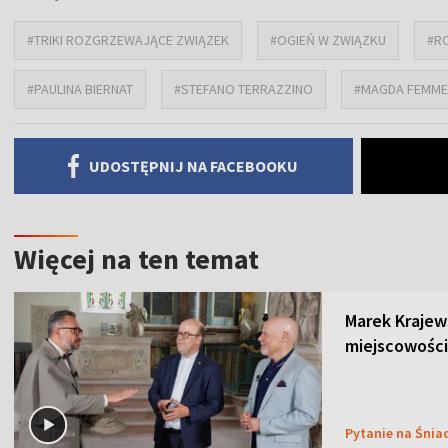
#TRIKI ROZGRZEWAJĄCE ZWIĄZEK
#OGIEŃ W ZWIĄZKU
#R
#PAULINA BIERNAT
#STEFANO TERRAZZINO
#MAGDA FEMME
UDOSTĘPNIJ NA FACEBOOKU
Więcej na ten temat
Marek Krajew
miejscowości
Pytanie na Śnia