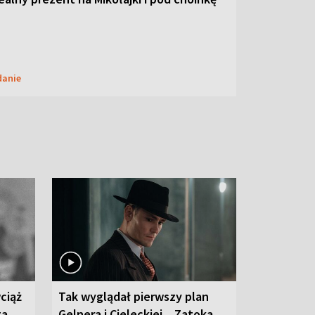
danie
ciąż
Tak wyglądał pierwszy plan
ta
Gelnera i Cieleckiej. „Zatoka