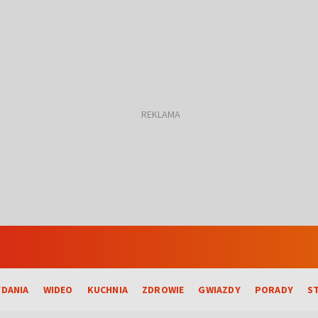
DANIA
WIDEO
KUCHNIA
ZDROWIE
GWIAZDY
PORADY
S