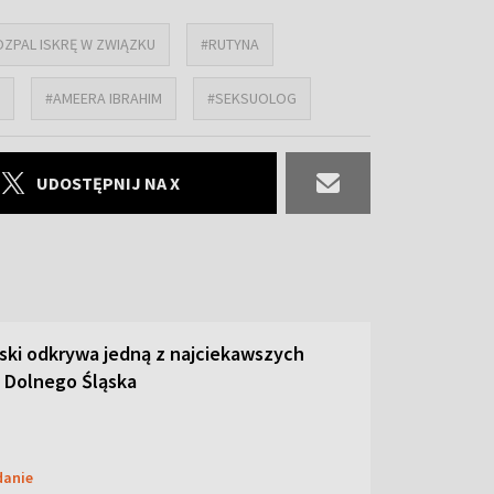
OZPAL ISKRĘ W ZWIĄZKU
#RUTYNA
#AMEERA IBRAHIM
#SEKSUOLOG
UDOSTĘPNIJ NA X
ski odkrywa jedną z najciekawszych
 Dolnego Śląska
danie