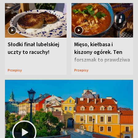
Słodki finał lubelskiej
Mięso, kiełbasa i
uczty to racuchy!
kiszony ogórek. Ten
forszmak to prawdziwa
uczta
Przepisy
Przepisy