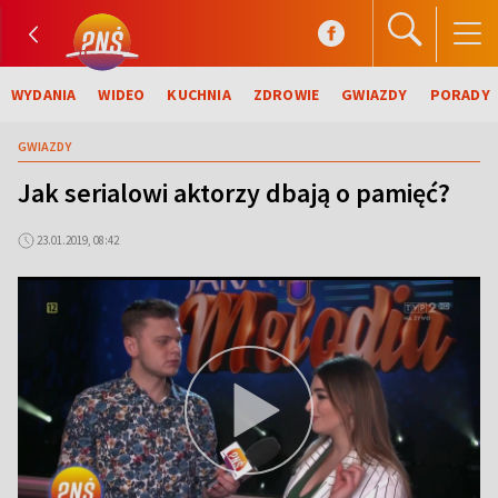
WYDANIA
WIDEO
KUCHNIA
ZDROWIE
GWIAZDY
PORADY
GWIAZDY
Jak serialowi aktorzy dbają o pamięć?
23.01.2019, 08:42