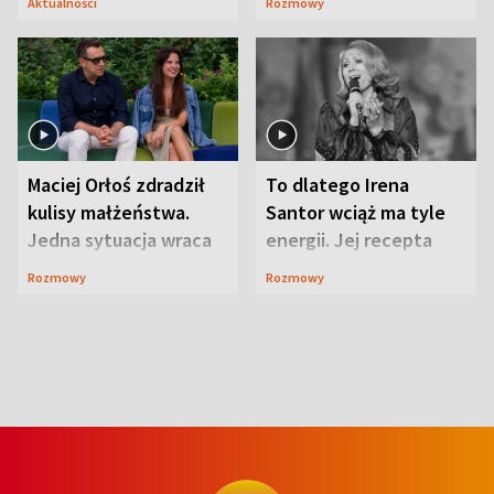
Aktualności
Rozmowy
Maciej Orłoś zdradził
To dlatego Irena
kulisy małżeństwa.
Santor wciąż ma tyle
Jedna sytuacja wraca
energii. Jej recepta
jak bumerang
jest zaskakująco
Rozmowy
Rozmowy
prosta