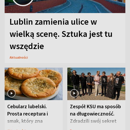
Lublin zamienia ulice w
wielką scenę. Sztuka jest tu
wszędzie
Aktualności
Cebularz lubelski.
Zespół KSU ma sposób
Prosta receptura i
na długowieczność.
smak, który zna
Zdradzili swój sekret
Lubelszczyzna