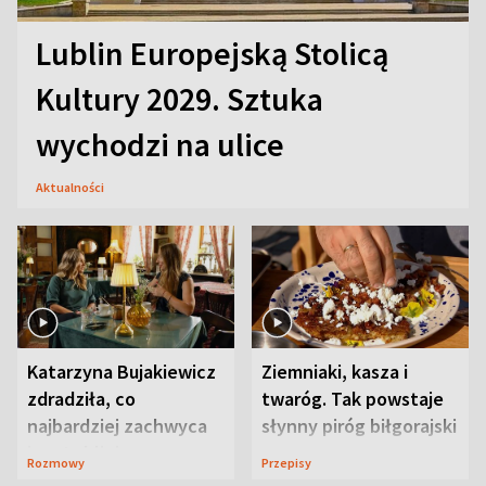
Lublin Europejską Stolicą
Kultury 2029. Sztuka
wychodzi na ulice
Aktualności
Katarzyna Bujakiewicz
Ziemniaki, kasza i
zdradziła, co
twaróg. Tak powstaje
najbardziej zachwyca
słynny piróg biłgorajski
ją w Lublinie
Rozmowy
Przepisy