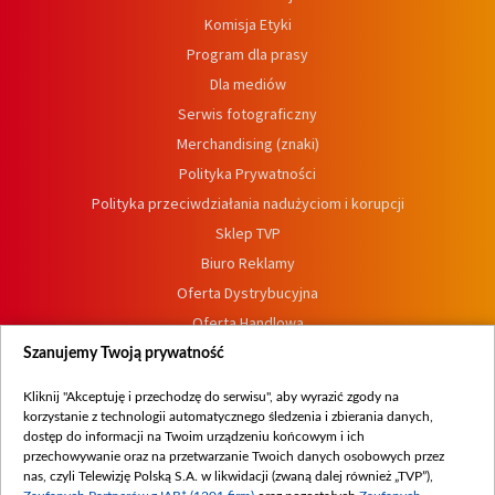
Komisja Etyki
Program dla prasy
Dla mediów
Serwis fotograficzny
Merchandising (znaki)
Polityka Prywatności
Polityka przeciwdziałania nadużyciom i korupcji
Sklep TVP
Biuro Reklamy
Oferta Dystrybucyjna
Oferta Handlowa
Dostępność
Szanujemy Twoją prywatność
Moje zgody
Kliknij "Akceptuję i przechodzę do serwisu", aby wyrazić zgody na
Procedura zgłoszeń wewnętrznych
korzystanie z technologii automatycznego śledzenia i zbierania danych,
dostęp do informacji na Twoim urządzeniu końcowym i ich
przechowywanie oraz na przetwarzanie Twoich danych osobowych przez
nas, czyli Telewizję Polską S.A. w likwidacji (zwaną dalej również „TVP”),