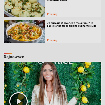
Przepisy
Za dużo ugotowanego makaronu? Ta
zapiekanka zrobi z niego kulinarne cudo
Przepisy
Najnowsze