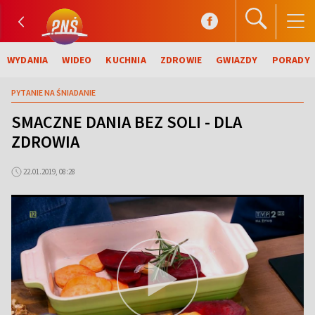
WYDANIA
WIDEO
KUCHNIA
ZDROWIE
GWIAZDY
PORADY
PYTANIE NA ŚNIADANIE
SMACZNE DANIA BEZ SOLI - DLA
ZDROWIA
22.01.2019, 08:28