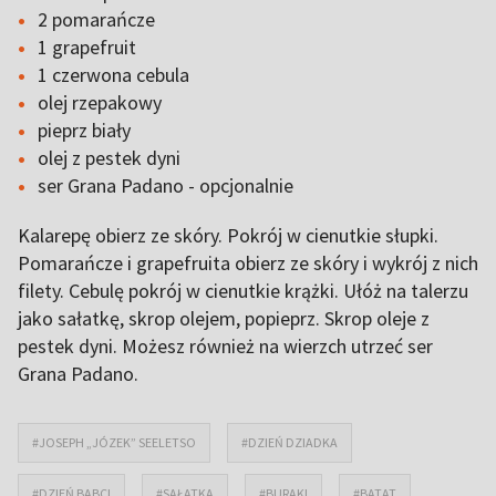
2 pomarańcze
1 grapefruit
1 czerwona cebula
olej rzepakowy
pieprz biały
olej z pestek dyni
ser Grana Padano - opcjonalnie
Kalarepę obierz ze skóry. Pokrój w cienutkie słupki.
Pomarańcze i grapefruita obierz ze skóry i wykrój z nich
filety. Cebulę pokrój w cienutkie krążki. Ułóż na talerzu
jako sałatkę, skrop olejem, popieprz. Skrop oleje z
pestek dyni. Możesz również na wierzch utrzeć ser
Grana Padano.
#JOSEPH „JÓZEK” SEELETSO
#DZIEŃ DZIADKA
#DZIEŃ BABCI
#SAŁATKA
#BURAKI
#BATAT