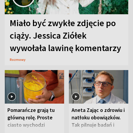
Miało być zwykłe zdjęcie po
ciąży. Jessica Ziółek
wywołała lawinę komentarzy
Rozmowy
Pomarańcze grają tu
Aneta Zając o zdrowiu i
główną rolę. Proste
natłoku obowiązków.
ciasto wychodzi
Tak pilnuje badań i
wyjątkowo wilgotne
wizyt