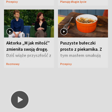
Przepisy
Planuję długie życie
Aktorka „M jak miłość”
Puszyste bułeczki
zmieniła swoją drogę.
prosto z piekarnika. Z
Dziś wiąże przyszłość z
tym masłem smakują
neurobiologią
jeszcze lepiej
Rozmowy
Przepisy