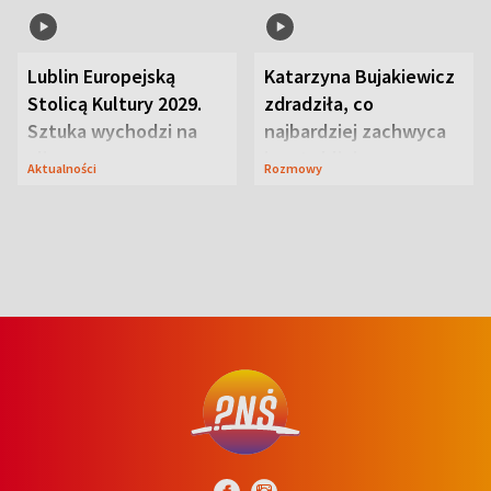
serowy zachwyca
Te stylizacje
Przepisy
Rozmowy
smakiem
przyciągały wzrok
Lublin Europejską
Katarzyna Bujakiewicz
Stolicą Kultury 2029.
zdradziła, co
Sztuka wychodzi na
najbardziej zachwyca
ulice
ją w Lublinie
Aktualności
Rozmowy