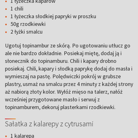
1 łyżeczka kaparów
1 chili
1 łyżeczka słodkiej papryki w proszku
50g rzodkiewki
2 łyżki smalcu
Ugotuj topinambur ze skórą. Po ugotowaniu utłucz go
ale nie bardzo dokładnie. Posiekaj miętę, dodaj ją i
słonecznik do topinamburu. Chili i kapary drobno
posiekaj. Chili, kapary i słodką paprykę dodaj do masła i
wymieszaj na pastę. Polędwiczki pokrój w grubsze
plastry, usmaż na smalcu przez 4 minuty z każdej strony
aż nabiorą złoty kolor. Wyłóż mięso na talerz, nałóż
wcześniej przygotowane masło i serwuj z
topinamburem, dekoruj plasterkami rzodkiewki.
Sałatka z kalarepy z cytrusami
1 kalarepa