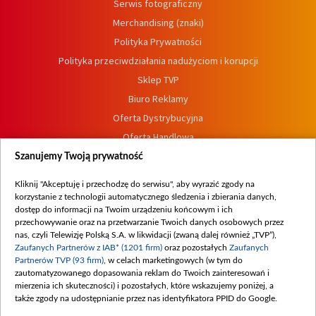
Centrum informacji TVP
Komisja Etyki
Program dla prasy
Dla mediów
Serwis fotograficzny
Merchandising (znaki)
Polityka Prywatności
Polityka przeciwdziałania nadużyciom i korupcji
Szanujemy Twoją prywatność
Sklep TVP
Kliknij "Akceptuję i przechodzę do serwisu", aby wyrazić zgody na
Biuro Reklamy
korzystanie z technologii automatycznego śledzenia i zbierania danych,
Oferta Dystrybucyjna
dostęp do informacji na Twoim urządzeniu końcowym i ich
przechowywanie oraz na przetwarzanie Twoich danych osobowych przez
Oferta Handlowa
nas, czyli Telewizję Polską S.A. w likwidacji (zwaną dalej również „TVP”),
Dostępność
Zaufanych Partnerów z IAB* (1201 firm)
oraz pozostałych
Zaufanych
Partnerów TVP (93 firm)
, w celach marketingowych (w tym do
Moje zgody
zautomatyzowanego dopasowania reklam do Twoich zainteresowań i
Procedura zgłoszeń wewnętrznych
mierzenia ich skuteczności) i pozostałych, które wskazujemy poniżej, a
także zgody na udostępnianie przez nas identyfikatora PPID do Google.