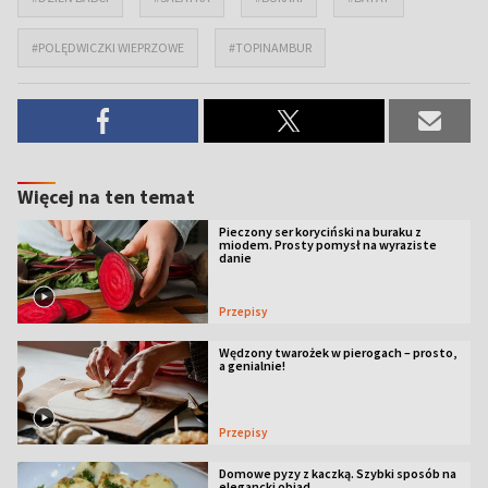
#POLĘDWICZKI WIEPRZOWE
#TOPINAMBUR
Więcej na ten temat
Pieczony ser koryciński na buraku z
miodem. Prosty pomysł na wyraziste
danie
Przepisy
Wędzony twarożek w pierogach – prosto,
a genialnie!
Przepisy
Domowe pyzy z kaczką. Szybki sposób na
elegancki obiad