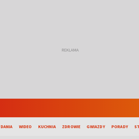
DANIA
WIDEO
KUCHNIA
ZDROWIE
GWIAZDY
PORADY
S