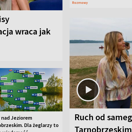
Rozmowy
isy
cja wraca jak
Ruch od sameg
r nad Jeziorem
brzeskim. Dla żeglarzy to
Tarnobrzeskim,