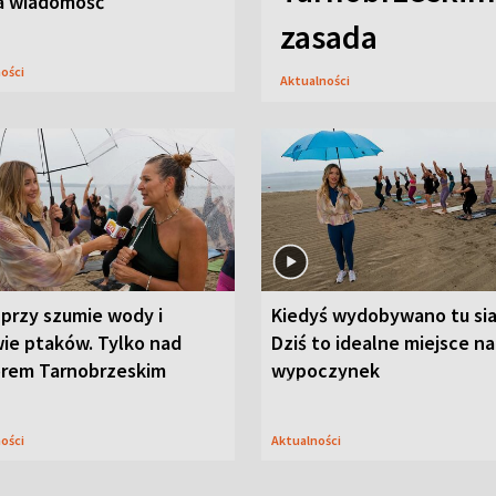
a wiadomość
zasada
ności
Aktualności
przy szumie wody i
Kiedyś wydobywano tu sia
ie ptaków. Tylko nad
Dziś to idealne miejsce na
orem Tarnobrzeskim
wypoczynek
ności
Aktualności