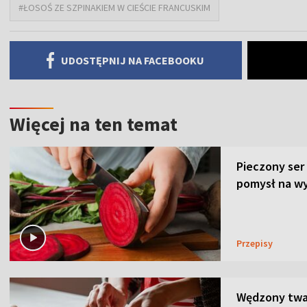
#ŁOSOŚ ZE SZPINAKIEM W CIEŚCIE FRANCUSKIM
UDOSTĘPNIJ NA FACEBOOKU
Więcej na ten temat
Pieczony ser
pomysł na wy
Przepisy
Wędzony twar