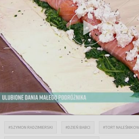
#SZYMON RADZIMIERSKI
#DZIEŃ BABCI
#TORT NALEŚNIKO