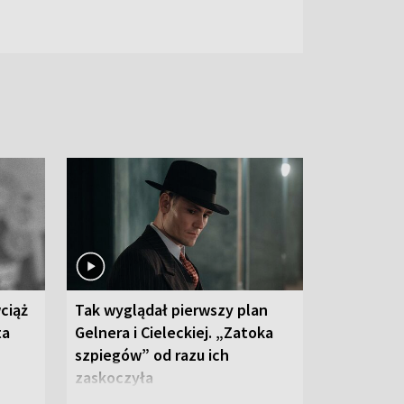
ciąż
Tak wyglądał pierwszy plan
ta
Gelnera i Cieleckiej. „Zatoka
szpiegów” od razu ich
zaskoczyła