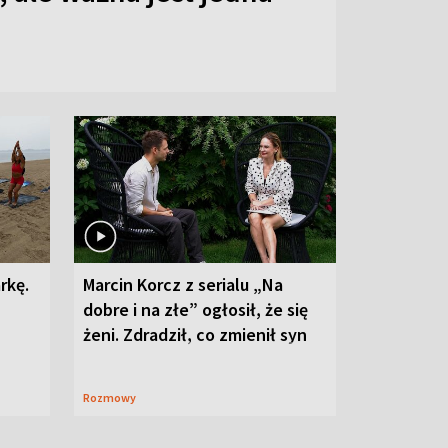
rkę.
Marcin Korcz z serialu „Na
dobre i na złe” ogłosił, że się
żeni. Zdradził, co zmienił syn
Rozmowy