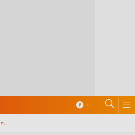
...
TYL