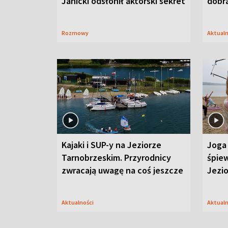
Janicki odsłonił aktorski sekret
dobr
Rozmowy
Aktual
Kajaki i SUP-y na Jeziorze
Joga 
Tarnobrzeskim. Przyrodnicy
śpiew
zwracają uwagę na coś jeszcze
Jezi
Aktualności
Aktual