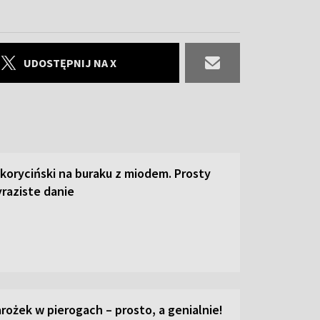
UDOSTĘPNIJ NA X
 koryciński na buraku z miodem. Prosty
raziste danie
ożek w pierogach – prosto, a genialnie!