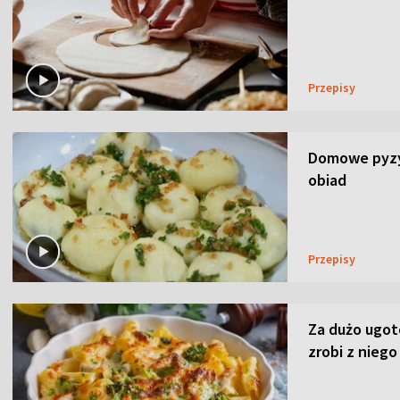
Przepisy
Domowe pyzy 
obiad
Przepisy
Za dużo ugo
zrobi z niego