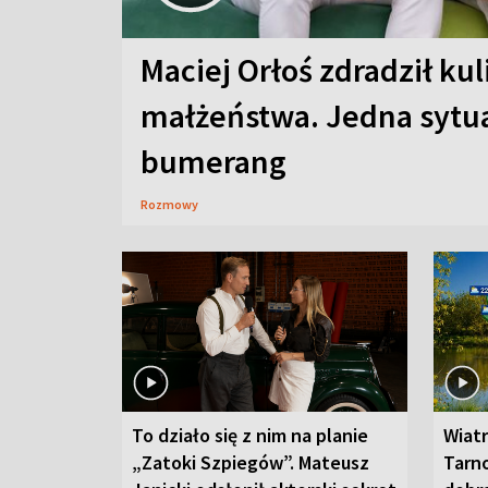
Maciej Orłoś zdradził kul
małżeństwa. Jedna sytua
bumerang
Rozmowy
To działo się z nim na planie
Wiat
„Zatoki Szpiegów”. Mateusz
Tarno