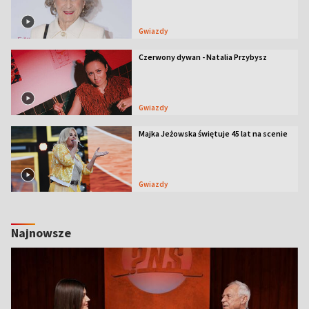
Gwiazdy
Czerwony dywan - Natalia Przybysz
Gwiazdy
Majka Jeżowska świętuje 45 lat na scenie
Gwiazdy
Najnowsze