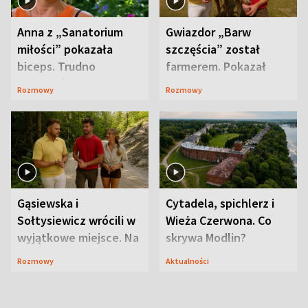
Anna z „Sanatorium
Gwiazdor „Barw
miłości” pokazała
szczęścia” został
biceps. Trudno
farmerem. Pokazał
uwierzyć, co przeszła
swoje niezwykłe
Rozmowy
Rozmowy
wcześniej
ranczo
Gąsiewska i
Cytadela, spichlerz i
Sołtysiewicz wrócili w
Wieża Czerwona. Co
wyjątkowe miejsce. Na
skrywa Modlin?
szlaku czekał
Rozmowy
Aktualności
niedźwiedź