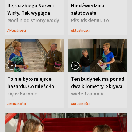
Rejs u zbiegu Narwi i
Niedźwiedzica
Wisły. Tak wygląda
salutowała
Modlin od strony wody
Piłsudskiemu. To
niejedyna tajemnica
Aktualności
Aktualności
Modlina
To nie było miejsce
Ten budynek ma ponad
hazardu. Co mieściło
dwa kilometry. Skrywa
się w Kasynie
wiele tajemnic
Oficerskim?
Aktualności
Aktualności