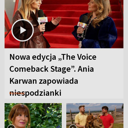
Nowa edycja „The Voice
Comeback Stage”. Ania
Karwan zapowiada
niespodzianki
Rozmowy