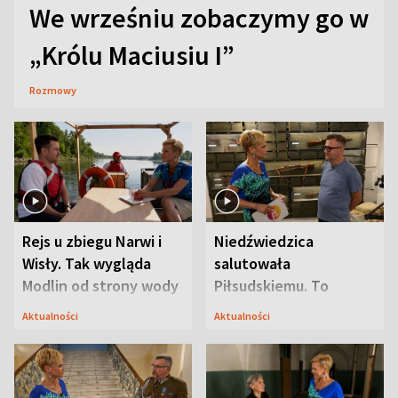
We wrześniu zobaczymy go w
„Królu Maciusiu I”
Rozmowy
Rejs u zbiegu Narwi i
Niedźwiedzica
Wisły. Tak wygląda
salutowała
Modlin od strony wody
Piłsudskiemu. To
niejedyna tajemnica
Aktualności
Aktualności
Modlina