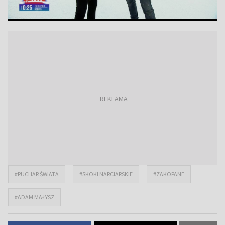
#PUCHAR ŚWIATA
#SKOKI NARCIARSKIE
#ZAKOPANE
#ADAM MAŁYSZ