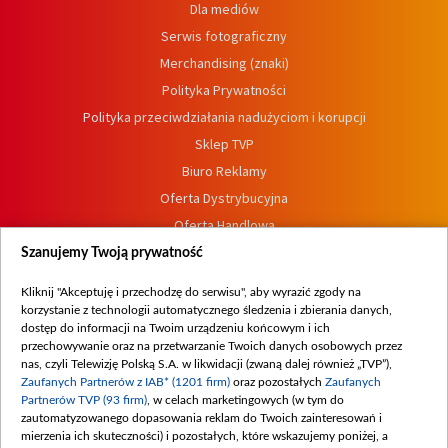
Dla mediów
Serwis fotograficzny
Merchandising (znaki)
Polityka Prywatności
Polityka przeciwdziałania nadużyciom i korupcji
Sklep TVP
Biuro Reklamy
Oferta Dystrybucyjna
Oferta Handlowa
Dostępność
Szanujemy Twoją prywatność
Moje zgody
Kliknij "Akceptuję i przechodzę do serwisu", aby wyrazić zgody na
Procedura zgłoszeń wewnętrznych
korzystanie z technologii automatycznego śledzenia i zbierania danych,
dostęp do informacji na Twoim urządzeniu końcowym i ich
przechowywanie oraz na przetwarzanie Twoich danych osobowych przez
nas, czyli Telewizję Polską S.A. w likwidacji (zwaną dalej również „TVP”),
Zaufanych Partnerów z IAB* (1201 firm)
oraz pozostałych
Zaufanych
Partnerów TVP (93 firm)
, w celach marketingowych (w tym do
zautomatyzowanego dopasowania reklam do Twoich zainteresowań i
mierzenia ich skuteczności) i pozostałych, które wskazujemy poniżej, a