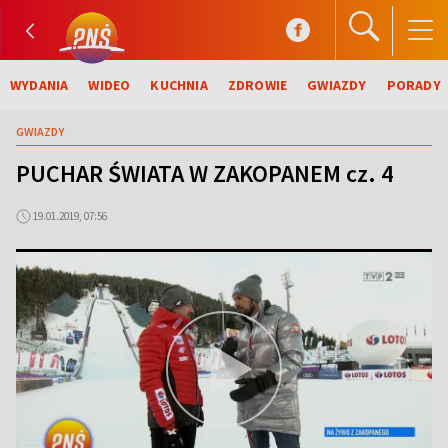
WYDANIA
WIDEO
KUCHNIA
ZDROWIE
GWIAZDY
PORADY
GWIAZDY
PUCHAR ŚWIATA W ZAKOPANEM cz. 4
19.01.2019, 07:56