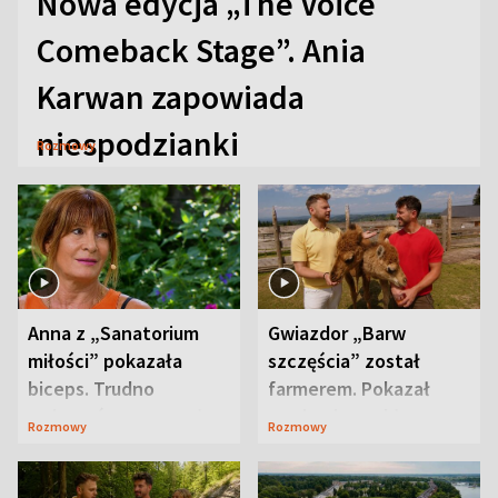
Nowa edycja „The Voice
Comeback Stage”. Ania
Karwan zapowiada
niespodzianki
Rozmowy
Anna z „Sanatorium
Gwiazdor „Barw
miłości” pokazała
szczęścia” został
biceps. Trudno
farmerem. Pokazał
uwierzyć, co przeszła
swoje niezwykłe
Rozmowy
Rozmowy
wcześniej
ranczo