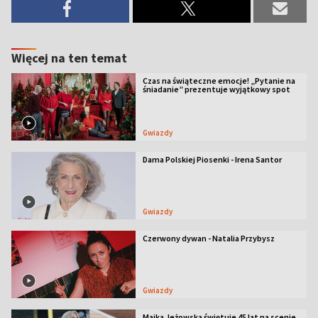
Więcej na ten temat
Czas na świąteczne emocje! „Pytanie na
śniadanie” prezentuje wyjątkowy spot
Gwiazdy
Dama Polskiej Piosenki - Irena Santor
Gwiazdy
Czerwony dywan - Natalia Przybysz
Gwiazdy
Majka Jeżowska świętuje 45 lat na scenie