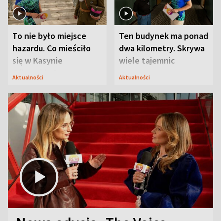
To nie było miejsce
Ten budynek ma ponad
hazardu. Co mieściło
dwa kilometry. Skrywa
się w Kasynie
wiele tajemnic
Oficerskim?
Aktualności
Aktualności