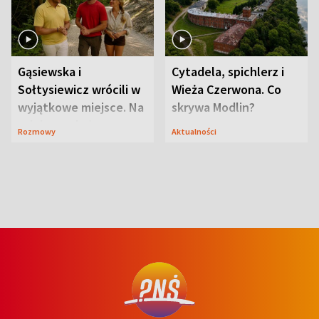
Gąsiewska i
Cytadela, spichlerz i
Sołtysiewicz wrócili w
Wieża Czerwona. Co
wyjątkowe miejsce. Na
skrywa Modlin?
szlaku czekał
Rozmowy
Aktualności
niedźwiedź