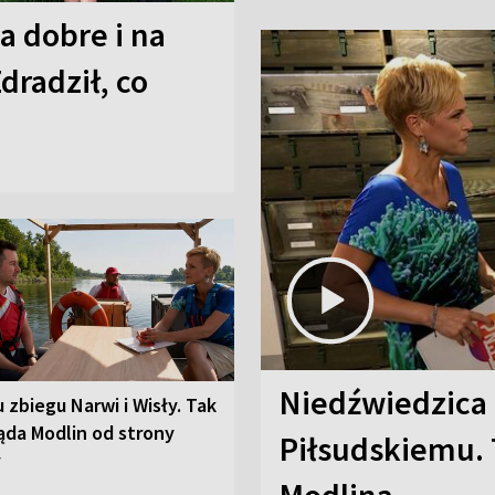
a dobre i na
Zdradził, co
Niedźwiedzica
u zbiegu Narwi i Wisły. Tak
ąda Modlin od strony
Piłsudskiemu. 
y