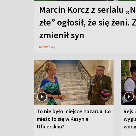
Marcin Korcz z serialu „N
złe” ogłosił, że się żeni. 
zmienił syn
Rozmowy
To nie było miejsce hazardu. Co
Rejs 
mieściło się w Kasynie
wygl
Oficerskim?
wod