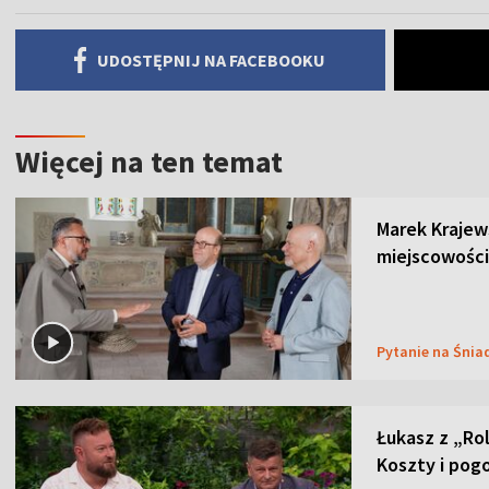
UDOSTĘPNIJ NA FACEBOOKU
Więcej na ten temat
Marek Krajew
miejscowości
Pytanie na Śnia
Łukasz z „Ro
Koszty i pog