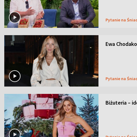
Pytanie na Śnia
Ewa Chodakow
Pytanie na Śnia
Biżuteria – i
Pytanie na Śnia