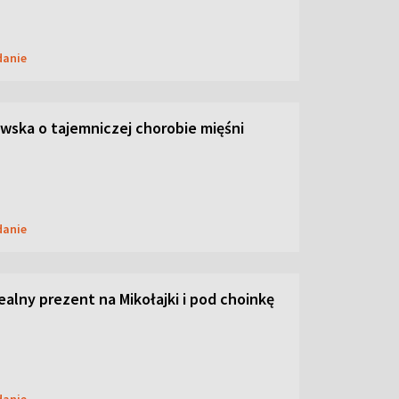
danie
ska o tajemniczej chorobie mięśni
danie
dealny prezent na Mikołajki i pod choinkę
danie