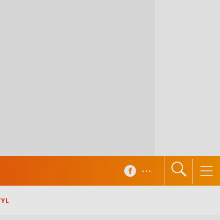
...
TYL