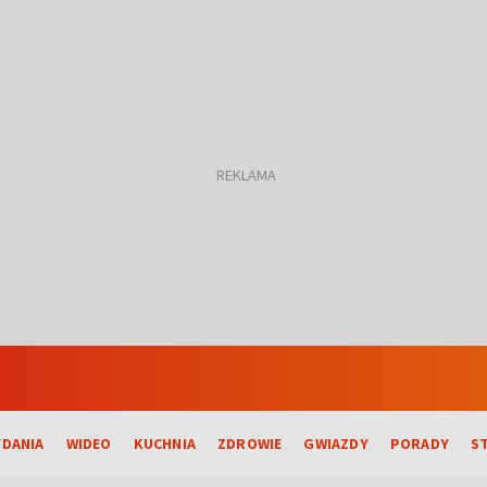
DANIA
WIDEO
KUCHNIA
ZDROWIE
GWIAZDY
PORADY
S