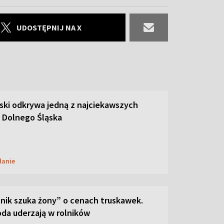
UDOSTĘPNIJ NA X
ski odkrywa jedną z najciekawszych
 Dolnego Śląska
danie
lnik szuka żony” o cenach truskawek.
oda uderzają w rolników