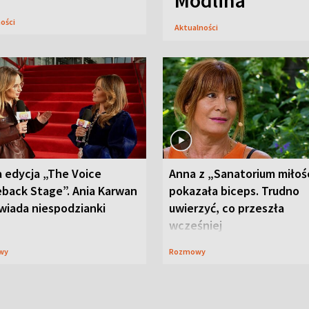
Modlina
ności
Aktualności
 edycja „The Voice
Anna z „Sanatorium miłoś
back Stage”. Ania Karwan
pokazała biceps. Trudno
wiada niespodzianki
uwierzyć, co przeszła
wcześniej
wy
Rozmowy