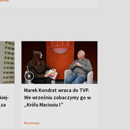
Marek Kondrat wraca do TVP.
iej-
We wrześniu zobaczymy go w
cza
„Królu Maciusiu I”
Rozmowy