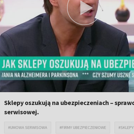
Sklepy oszukują na ubezpieczeniach – spraw
serwisowej.
#UMOWA SERWISOWA
#FIRMY UBEZPIECZENIOWE
#SKLEPY