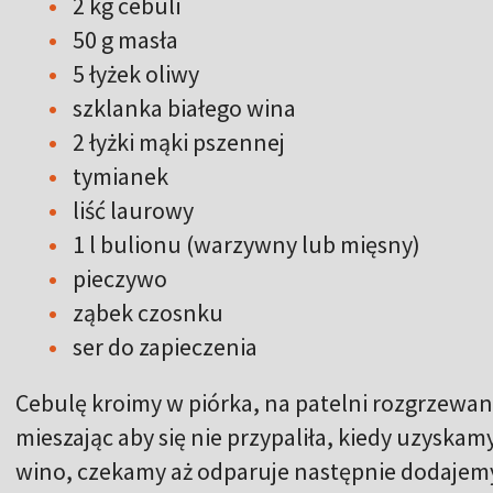
2 kg cebuli
50 g masła
5 łyżek oliwy
szklanka białego wina
2 łyżki mąki pszennej
tymianek
liść laurowy
1 l bulionu (warzywny lub mięsny)
pieczywo
ząbek czosnku
ser do zapieczenia
Cebulę kroimy w piórka, na patelni rozgrzewan
mieszając aby się nie przypaliła, kiedy uzyska
wino, czekamy aż odparuje następnie dodajem