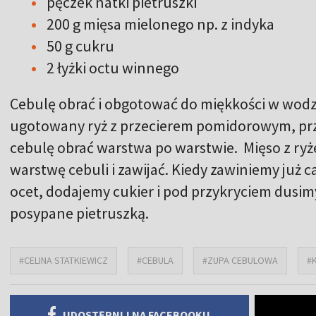
pęczek natki pietruszki
200 g mięsa mielonego np. z indyka
50 g cukru
2 łyżki octu winnego
Cebulę obrać i obgotować do miękkości w wodz
ugotowany ryż z przecierem pomidorowym, p
cebulę obrać warstwa po warstwie. Mięso z ry
warstwę cebuli i zawijać. Kiedy zawiniemy już
ocet, dodajemy cukier i pod przykryciem dusim
posypane pietruszką.
#CELINA STATKIEWICZ
#CEBULA
#ZUPA CEBULOWA
#
UDOSTĘPNIJ NA FACEBOOKU