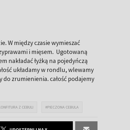
ie. W między czasie wymieszać
rzyprawami i mięsem. Ugotowaną
żem nakładać łyżką na pojedyńczą
 całość układamy w rondlu, wlewamy
y do zrumienienia. całość podajemy
KONFITURA Z CEBULI
#PIECZONA CEBULA
UDOSTĘPNIJ NA X