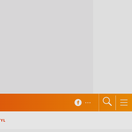
...
TYL