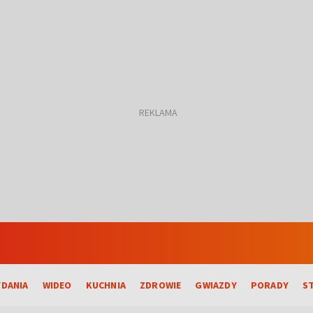
DANIA
WIDEO
KUCHNIA
ZDROWIE
GWIAZDY
PORADY
S