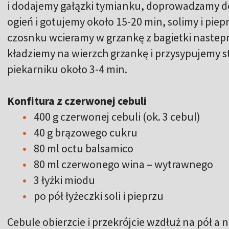
i dodajemy gałązki tymianku, doprowadzamy d
ogień i gotujemy około 15-20 min, solimy i pi
czosnku wcieramy w grzankę z bagietki nastep
kładziemy na wierzch grzankę i przysypujemy 
piekarniku około 3-4 min.
Konfitura z czerwonej cebuli
400 g czerwonej cebuli (ok. 3 cebul)
40 g brązowego cukru
80 ml octu balsamico
80 ml czerwonego wina – wytrawnego
3 łyżki miodu
po pół łyżeczki soli i pieprzu
Cebule obierzcie i przekrójcie wzdłuż na pół a 