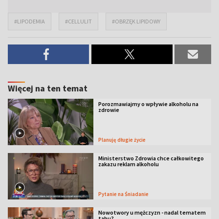
#LIPODEMIA
#CELLULIT
#OBRZĘK LIPIDOWY
Więcej na ten temat
Porozmawiajmy o wpływie alkoholu na
zdrowie
Planuję długie życie
Ministerstwo Zdrowia chce całkowitego
zakazu reklam alkoholu
Pytanie na Śniadanie
Nowotwory u mężczyzn - nadal tematem
tabu?