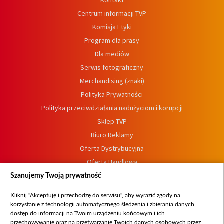
Kontakt
Centrum informacji TVP
Komisja Etyki
Program dla prasy
Dla mediów
Serwis fotograficzny
Merchandising (znaki)
Polityka Prywatności
Polityka przeciwdziałania nadużyciom i korupcji
Sklep TVP
Biuro Reklamy
Oferta Dystrybucyjna
Oferta Handlowa
Dostępność
Szanujemy Twoją prywatność
Moje zgody
Kliknij "Akceptuję i przechodzę do serwisu", aby wyrazić zgody na
Procedura zgłoszeń wewnętrznych
korzystanie z technologii automatycznego śledzenia i zbierania danych,
dostęp do informacji na Twoim urządzeniu końcowym i ich
przechowywanie oraz na przetwarzanie Twoich danych osobowych przez