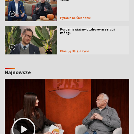
Pytanie na Śniadanie
Porozmawiajmy o zdrowym sercu i
mózgu
Planuję długie życie
Najnowsze