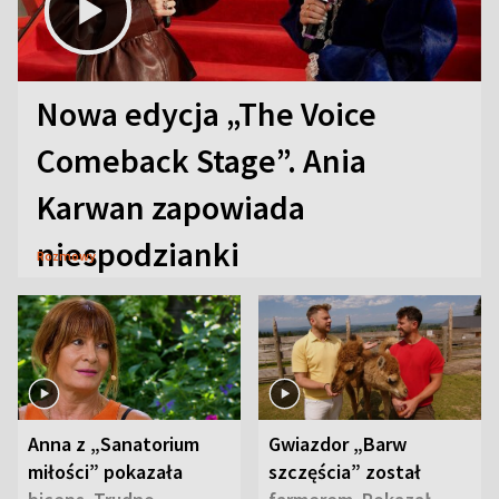
Nowa edycja „The Voice
Comeback Stage”. Ania
Karwan zapowiada
niespodzianki
Rozmowy
Anna z „Sanatorium
Gwiazdor „Barw
miłości” pokazała
szczęścia” został