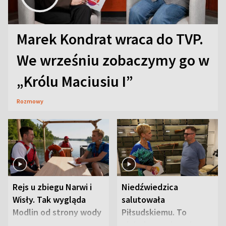
Marek Kondrat wraca do TVP.
We wrześniu zobaczymy go w
„Królu Maciusiu I”
Rozmowy
Rejs u zbiegu Narwi i
Niedźwiedzica
Wisły. Tak wygląda
salutowała
Modlin od strony wody
Piłsudskiemu. To
niejedyna tajemnica