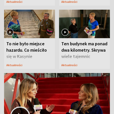
Aktualności
Aktualności
Modlina
To nie było miejsce
Ten budynek ma ponad
hazardu. Co mieściło
dwa kilometry. Skrywa
się w Kasynie
wiele tajemnic
Oficerskim?
Aktualności
Aktualności