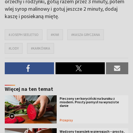
orzechy i rodzynki, gotuj razem przez 3 minuty, potem
wlej syrop malinowy i gotuj jeszcze 2 minuty, dodaj
kaszę i posiekaną miętę.
#JOSEPH SEELETSO
#KIWI
#KASZA GRYCZANA
#LODY
#KARKÓWKA
Więcej na ten temat
Pieczony ser koryciński na buraku z
miodem. Prosty pomysł na wyraziste
danie
Przepisy
Wędzony twarożek w pierogach – prosto,