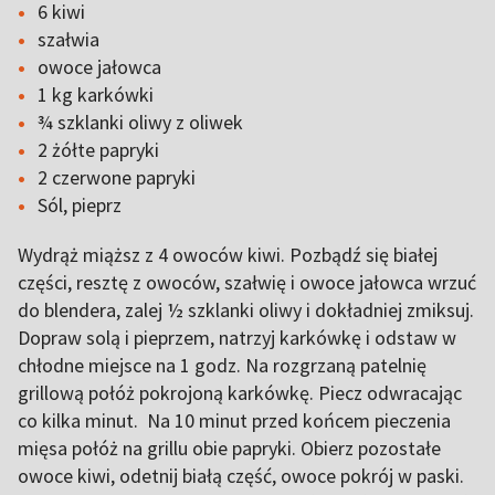
6 kiwi
szałwia
owoce jałowca
1 kg karkówki
¾ szklanki oliwy z oliwek
2 żółte papryki
2 czerwone papryki
Sól, pieprz
Wydrąż miąższ z 4 owoców kiwi. Pozbądź się białej
części, resztę z owoców, szałwię i owoce jałowca wrzuć
do blendera, zalej ½ szklanki oliwy i dokładniej zmiksuj.
Dopraw solą i pieprzem, natrzyj karkówkę i odstaw w
chłodne miejsce na 1 godz. Na rozgrzaną patelnię
grillową połóż pokrojoną karkówkę. Piecz odwracając
co kilka minut. Na 10 minut przed końcem pieczenia
mięsa połóż na grillu obie papryki. Obierz pozostałe
owoce kiwi, odetnij białą część, owoce pokrój w paski.