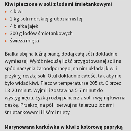
Kiwi pieczone w soli z lodami śmietankowymi
4 kiwi
1 kg soli morskiej gruboziarnistej
4 białka jajek
300 g lodów śmietankowych
świeża mięta
Białka ubij na luźną pianę, dodaj całą sól i dokładnie
wymieszaj. Wyłóż niedużą ilość przygotowanej soli na
spód naczynia żaroodpornego, na nim układaj kiwi i
przykryj resztą soli. Otul dokładnie całość, tak aby nie
było widać kiwi. Piecz w temperaturze 205 st. C przez
18-20 minut. Wyjmij i zostaw na 5-7 minut do
wystygnięcia. Łyżką rozbij pancerz z soli i wyjmij kiwi na
deskę. Przekrój na pół i serwuj na talerzu z lodami
śmietankowymi i liśćmi mięty.
Marynowana karkówka w kiwi z kolorową papryką