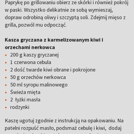
Paprykę po grillowaniu obierz ze skórki i również pokrój
w paski. Wszystko delikatnie ze sobą wymieszaj,
dopraw odrobiną oliwy i szczyptą soli. Zdejmij mięso z
grilla, pozwól mu odpocząć.
Kasza gryczana z karmelizowanym kiwi i
orzechami nerkowca
200 g kaszy gryczanej
1 czerwona cebula
2 dość twarde kiwi obrane i pokrojone
50 g orzechów nerkowca
50 ml syropu malinowego
Świeża mięta
2 łyżki masła
rodzynki
Kaszę ugotuj zgodnie z instrukcją na opakowaniu. Na
patelni rozpuść masło, podsmaż cebulę i kiwi, dodaj