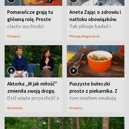
Pomarańcze grają tu
Aneta Zając o zdrowiu i
główną rolę. Proste
natłoku obowiązków.
ciasto wychodzi
Tak pilnuje badań i
wyjątkowo wilgotne
wizyt
Przepisy
Planuję długie życie
Aktorka „M jak miłość”
Puszyste bułeczki
zmieniła swoją drogę.
prosto z piekarnika. Z
Dziś wiąże przyszłość z
tym masłem smakują
neurobiologią
jeszcze lepiej
Rozmowy
Przepisy