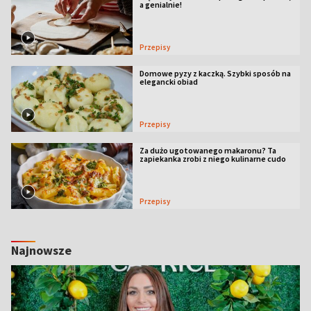
a genialnie!
Przepisy
Domowe pyzy z kaczką. Szybki sposób na
elegancki obiad
Przepisy
Za dużo ugotowanego makaronu? Ta
zapiekanka zrobi z niego kulinarne cudo
Przepisy
Najnowsze