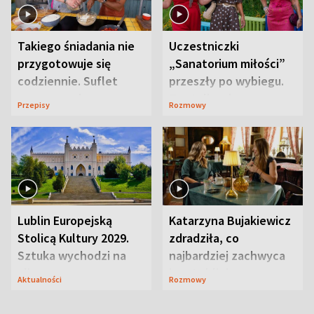
Takiego śniadania nie
Uczestniczki
przygotowuje się
„Sanatorium miłości”
codziennie. Suflet
przeszły po wybiegu.
serowy zachwyca
Te stylizacje
Przepisy
Rozmowy
smakiem
przyciągały wzrok
Lublin Europejską
Katarzyna Bujakiewicz
Stolicą Kultury 2029.
zdradziła, co
Sztuka wychodzi na
najbardziej zachwyca
ulice
ją w Lublinie
Aktualności
Rozmowy