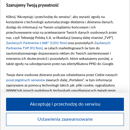
Dostępność
Szanujemy Twoją prywatność
Moje zgody
Kliknij "Akceptuję i przechodzę do serwisu", aby wyrazić zgody na
Procedura zgłoszeń wewnętrznych
korzystanie z technologii automatycznego śledzenia i zbierania danych,
dostęp do informacji na Twoim urządzeniu końcowym i ich
przechowywanie oraz na przetwarzanie Twoich danych osobowych przez
nas, czyli Telewizję Polską S.A. w likwidacji (zwaną dalej również „TVP”),
Zaufanych Partnerów z IAB* (1201 firm)
oraz pozostałych
Zaufanych
Partnerów TVP (93 firm)
, w celach marketingowych (w tym do
zautomatyzowanego dopasowania reklam do Twoich zainteresowań i
mierzenia ich skuteczności) i pozostałych, które wskazujemy poniżej, a
także zgody na udostępnianie przez nas identyfikatora PPID do Google.
Twoje dane osobowe zbierane podczas odwiedzania przez Ciebie naszych
poszczególnych serwisów
zwanych dalej „Portalem”, w tym informacje
zapisywane za pomocą technologii takich jak: pliki cookie, sygnalizatory
WWW lub innych podobnych technologii umożliwiających świadczenie
dopasowanych i bezpiecznych usług, personalizację treści oraz reklam,
udostępnianie funkcji mediów społecznościowych oraz analizowanie ruchu
Akceptuję i przechodzę do serwisu
w Internecie.
Twoje dane osobowe zbierane podczas odwiedzania przez Ciebie
Ustawienia zaawansowane
poszczególnych serwisów
na Portalu, takie jak adresy IP, identyfikatory
© 2026 Telewizja Polska S. A. w likwidacji
Twoich urządzeń końcowych i identyfikatory plików cookie, informacje o