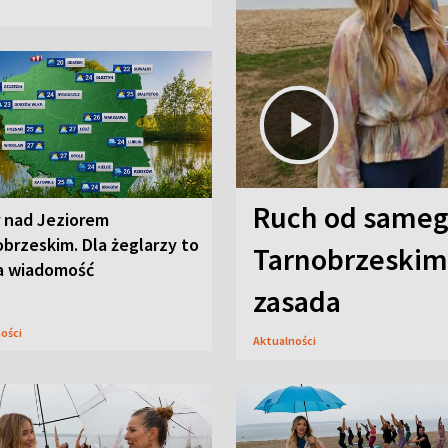
Ruch od sameg
r nad Jeziorem
brzeskim. Dla żeglarzy to
Tarnobrzeskim,
a wiadomość
zasada
ności
Aktualności