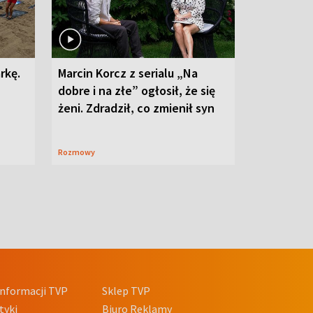
rkę.
Marcin Korcz z serialu „Na
dobre i na złe” ogłosił, że się
żeni. Zdradził, co zmienił syn
Rozmowy
nformacji TVP
Sklep TVP
tyki
Biuro Reklamy