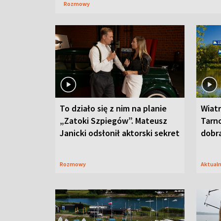
Rozmowy
To działo się z nim na planie
Wiat
„Zatoki Szpiegów”. Mateusz
Tarno
Janicki odsłonił aktorski sekret
dobr
Rozmowy
Aktual