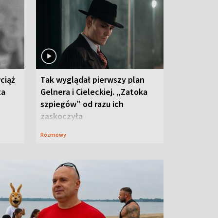
ciąż
Tak wyglądał pierwszy plan
ta
Gelnera i Cieleckiej. „Zatoka
szpiegów” od razu ich
zaskoczyła
Rozmowy