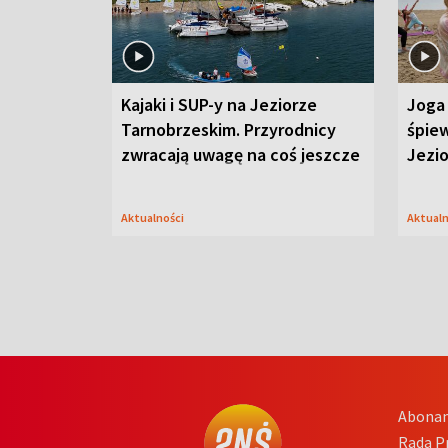
Kajaki i SUP-y na Jeziorze
Joga 
Tarnobrzeskim. Przyrodnicy
śpiew
zwracają uwagę na coś jeszcze
Jezi
Aktualności
Aktual
Abona
Rada 