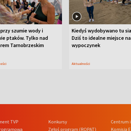
przy szumie wody i
Kiedyś wydobywano tu sia
ie ptaków. Tylko nad
Dziś to idealne miejsce na
orem Tarnobrzeskim
wypoczynek
ności
Aktualności
ment TVP
Konkursy
Centrum i
Programowa
Zgłoś program (ROPAT)
Komisja E