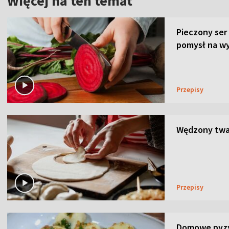
Więcej na ten temat
Pieczony ser
pomysł na wy
Przepisy
Wędzony twar
Przepisy
Domowe pyzy 