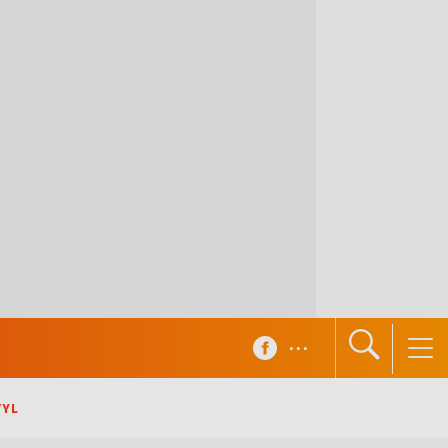
...
TYL