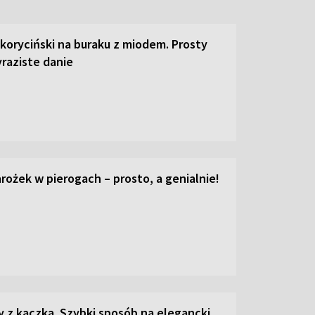
 koryciński na buraku z miodem. Prosty
raziste danie
ożek w pierogach – prosto, a genialnie!
z kaczką. Szybki sposób na elegancki