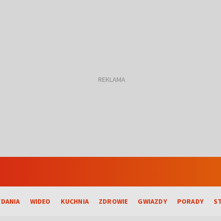
DANIA
WIDEO
KUCHNIA
ZDROWIE
GWIAZDY
PORADY
S