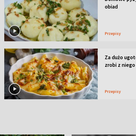
obiad
Przepisy
Za dużo ugo
zrobi z niego
Przepisy