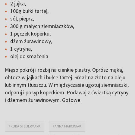
2 jajka,
100g bułki tartej,
sól, pieprz,
300 g małych ziemniaczków,
1 pęczek koperku,
dżem żurawinowy,
1 cytryna,
olej do smażenia
Mięso pokrój i rozbij na cienkie plastry. Oprósz mąką,
obtocz w jajkach i bułce tartej. Smaż na złoto na oleju
lub innym tłuszczu. W międzyczasie ugotuj ziemniaczki,
odparuj i posyp koperkiem. Podawaj z ćwiartką cytryny
i dżemem żurawinowym. Gotowe
#KUBA STEUERMARK
#ANNA MARCINIAK