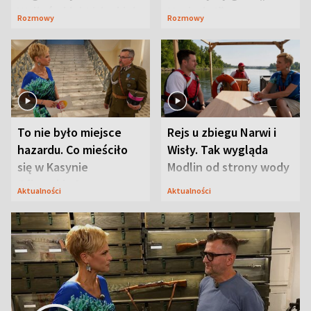
Waligórskiej-Lisieckiej.
Maciusiu I”
Rozmowy
Rozmowy
Mąż nie odpuszcza
To nie było miejsce
Rejs u zbiegu Narwi i
hazardu. Co mieściło
Wisły. Tak wygląda
się w Kasynie
Modlin od strony wody
Oficerskim?
Aktualności
Aktualności