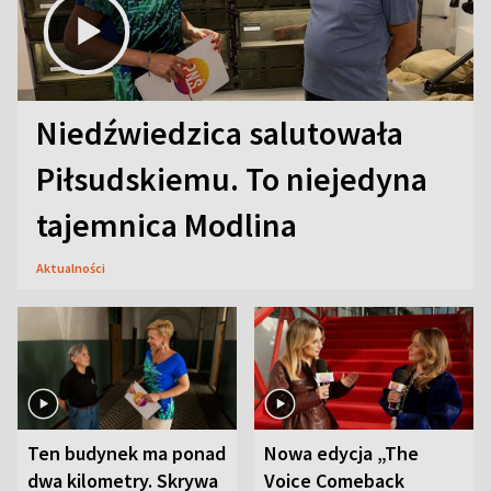
Niedźwiedzica salutowała
Piłsudskiemu. To niejedyna
tajemnica Modlina
Aktualności
Ten budynek ma ponad
Nowa edycja „The
dwa kilometry. Skrywa
Voice Comeback