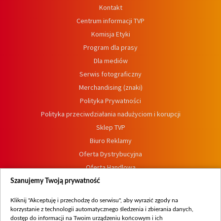
Kontakt
Centrum informacji TVP
Komisja Etyki
Program dla prasy
Dla mediów
Serwis fotograficzny
Merchandising (znaki)
Polityka Prywatności
Polityka przeciwdziałania nadużyciom i korupcji
Sklep TVP
Biuro Reklamy
Oferta Dystrybucyjna
Oferta Handlowa
Dostępność
Szanujemy Twoją prywatność
Moje zgody
Kliknij "Akceptuję i przechodzę do serwisu", aby wyrazić zgody na
Procedura zgłoszeń wewnętrznych
korzystanie z technologii automatycznego śledzenia i zbierania danych,
dostęp do informacji na Twoim urządzeniu końcowym i ich