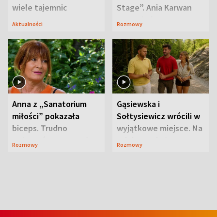
wiele tajemnic
Stage”. Ania Karwan
zapowiada
Aktualności
Rozmowy
niespodzianki
Anna z „Sanatorium
Gąsiewska i
miłości” pokazała
Sołtysiewicz wrócili w
biceps. Trudno
wyjątkowe miejsce. Na
uwierzyć, co przeszła
szlaku czekał
Rozmowy
Rozmowy
wcześniej
niedźwiedź