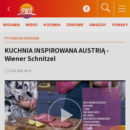
WYDANIA
WIDEO
KUCHNIA
ZDROWIE
GWIAZDY
PORADY
PYTANIE NA ŚNIADANIE
KUCHNIA INSPIROWANA AUSTRIĄ -
Wiener Schnitzel
13.01.2019, 08:43