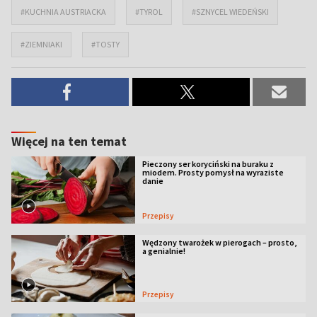
#KUCHNIA AUSTRIACKA
#TYROL
#SZNYCEL WIEDEŃSKI
#ZIEMNIAKI
#TOSTY
Więcej na ten temat
Pieczony ser koryciński na buraku z
miodem. Prosty pomysł na wyraziste
danie
Przepisy
Wędzony twarożek w pierogach – prosto,
a genialnie!
Przepisy