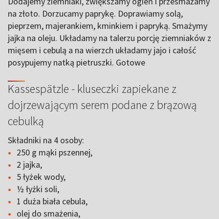
Dodajemy ziemniaki, zwiększamy ogień i przesmażamy
na złoto. Dorzucamy paprykę. Doprawiamy solą,
pieprzem, majerankiem, kminkiem i papryką. Smażymy
jajka na oleju. Układamy na talerzu porcję ziemniaków z
mięsem i cebulą a na wierzch układamy jajo i całość
posypujemy natką pietruszki. Gotowe
Kassespätzle - kluseczki zapiekane z
dojrzewającym serem podane z brązową
cebulką
Składniki na 4 osoby:
250 g mąki pszennej,
2 jajka,
5 łyżek wody,
½ łyżki soli,
1 duża biała cebula,
olej do smażenia,