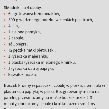
Składniki na 4 osoby:
6 ugotowanych ziemniaków,
500 g wędzonego boczku w cienkich plastrach,
4 jaja,
1 zielona papryka,
2 cebule,
sól, pieprz,
½ pęczka natki pietruszki,
1 łyżeczka majeranku,
1 płaska łyżeczka mielonego kminku,
1 łyżeczka ostrej papryki,
kawałek masła.
Boczek kroimy w paseczki, cebulę w piórka, ziemniaki w
plasterki, a paprykę w paski. Rozgrzewamy masło na
patelni, przesmażamy na maśle boczek przez 2-3
minuty, dorzucamy cebulę i krótko razem smażmy.