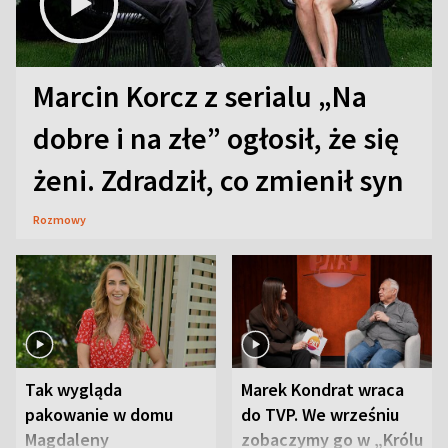
Marcin Korcz z serialu „Na
dobre i na złe” ogłosił, że się
żeni. Zdradził, co zmienił syn
Rozmowy
Tak wygląda
Marek Kondrat wraca
pakowanie w domu
do TVP. We wrześniu
Magdaleny
zobaczymy go w „Królu