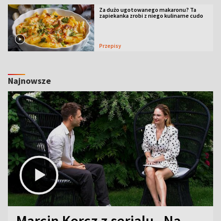
Za dużo ugotowanego makaronu? Ta
zapiekanka zrobi z niego kulinarne cudo
Przepisy
Najnowsze
Marcin Korcz z serialu „Na