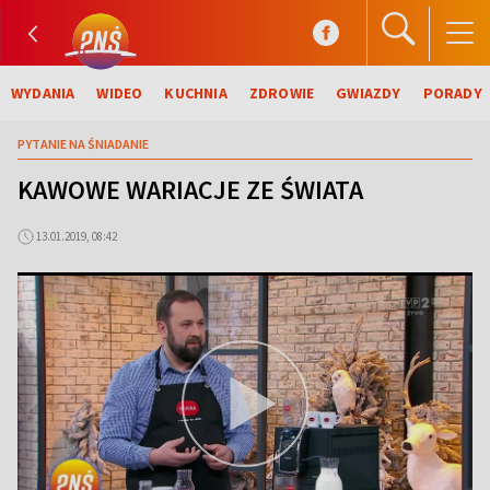
WYDANIA
WIDEO
KUCHNIA
ZDROWIE
GWIAZDY
PORADY
PYTANIE NA ŚNIADANIE
KAWOWE WARIACJE ZE ŚWIATA
13.01.2019, 08:42