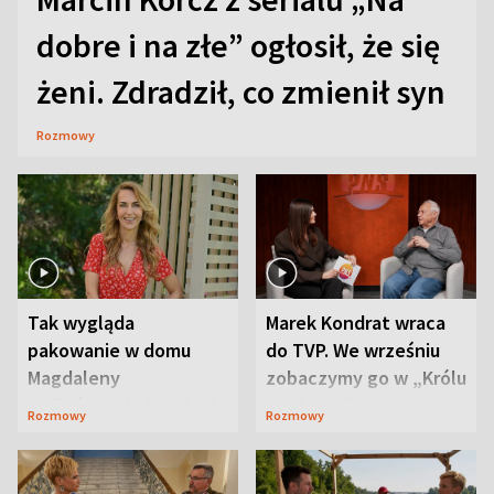
dobre i na złe” ogłosił, że się
żeni. Zdradził, co zmienił syn
Rozmowy
Tak wygląda
Marek Kondrat wraca
pakowanie w domu
do TVP. We wrześniu
Magdaleny
zobaczymy go w „Królu
Waligórskiej-Lisieckiej.
Maciusiu I”
Rozmowy
Rozmowy
Mąż nie odpuszcza