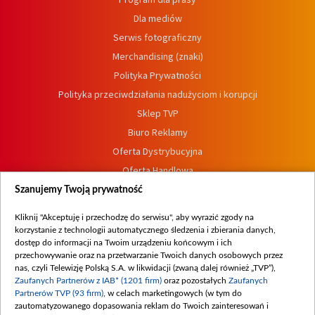
Dla mediów
Serwis fotograficzny
Merchandising (znaki)
Polityka Prywatności
Polityka przeciwdziałania nadużyciom i korupcji
Sklep TVP
Biuro Reklamy
Oferta Dystrybucyjna
Oferta Handlowa
Dostępność
Szanujemy Twoją prywatność
Moje zgody
Kliknij "Akceptuję i przechodzę do serwisu", aby wyrazić zgody na
Procedura zgłoszeń wewnętrznych
korzystanie z technologii automatycznego śledzenia i zbierania danych,
dostęp do informacji na Twoim urządzeniu końcowym i ich
przechowywanie oraz na przetwarzanie Twoich danych osobowych przez
nas, czyli Telewizję Polską S.A. w likwidacji (zwaną dalej również „TVP”),
Zaufanych Partnerów z IAB* (1201 firm)
oraz pozostałych
Zaufanych
Partnerów TVP (93 firm)
, w celach marketingowych (w tym do
zautomatyzowanego dopasowania reklam do Twoich zainteresowań i