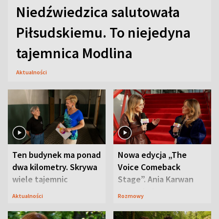
Niedźwiedzica salutowała
Piłsudskiemu. To niejedyna
tajemnica Modlina
Aktualności
Ten budynek ma ponad
Nowa edycja „The
dwa kilometry. Skrywa
Voice Comeback
wiele tajemnic
Stage”. Ania Karwan
zapowiada
Aktualności
Rozmowy
niespodzianki