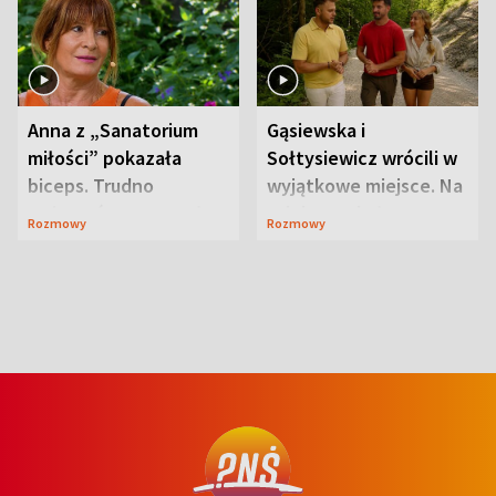
Anna z „Sanatorium
Gąsiewska i
miłości” pokazała
Sołtysiewicz wrócili w
biceps. Trudno
wyjątkowe miejsce. Na
uwierzyć, co przeszła
szlaku czekał
Rozmowy
Rozmowy
wcześniej
niedźwiedź