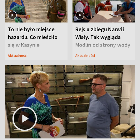
To nie było miejsce
Rejs u zbiegu Narwi i
hazardu. Co mieściło
Wisły. Tak wygląda
się w Kasynie
Modlin od strony wody
Oficerskim?
Aktualności
Aktualności