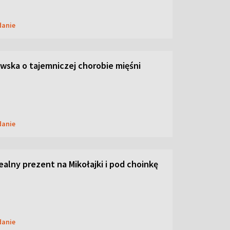
danie
ska o tajemniczej chorobie mięśni
danie
dealny prezent na Mikołajki i pod choinkę
danie