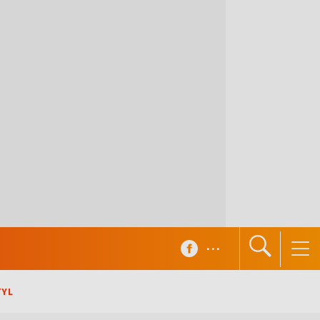
...
TYL