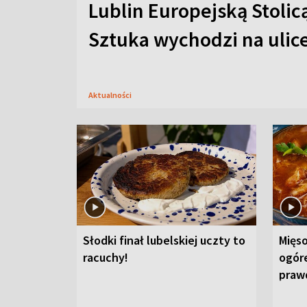
Lublin Europejską Stolic
Sztuka wychodzi na ulic
Aktualności
Słodki finał lubelskiej uczty to
Mięso
racuchy!
ogór
praw