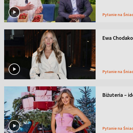
Pytanie na Śnia
Ewa Chodakow
Pytanie na Śnia
Biżuteria – i
Pytanie na Śnia