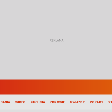
DANIA
WIDEO
KUCHNIA
ZDROWIE
GWIAZDY
PORADY
S