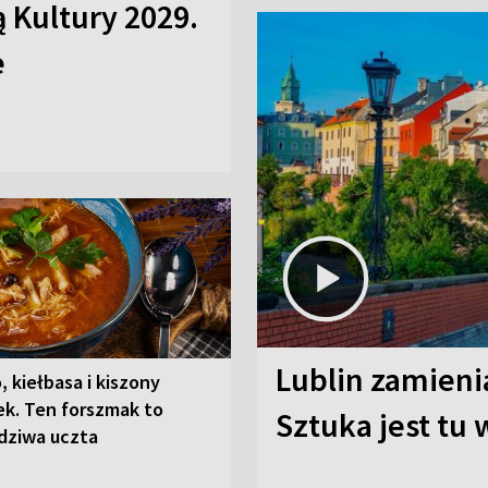
ą Kultury 2029.
e
Lublin zamienia
, kiełbasa i kiszony
ek. Ten forszmak to
Sztuka jest tu
dziwa uczta