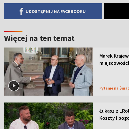
UDOSTĘPNIJ NA FACEBOOKU
Więcej na ten temat
Marek Krajew
miejscowości
Pytanie na Śnia
Łukasz z „Ro
Koszty i pog