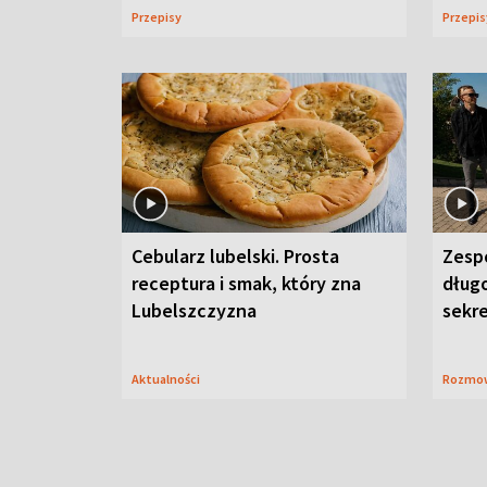
Przepisy
Przepi
Cebularz lubelski. Prosta
Zesp
receptura i smak, który zna
długo
Lubelszczyzna
sekr
Aktualności
Rozmo