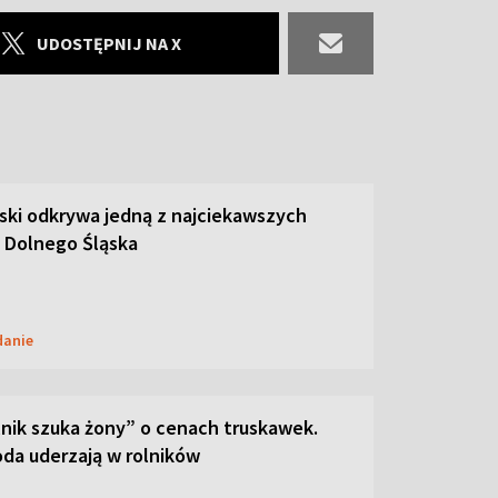
UDOSTĘPNIJ NA X
ski odkrywa jedną z najciekawszych
 Dolnego Śląska
danie
lnik szuka żony” o cenach truskawek.
oda uderzają w rolników