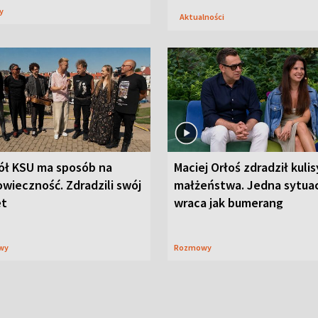
sy
Aktualności
ół KSU ma sposób na
Maciej Orłoś zdradził kulis
wieczność. Zdradzili swój
małżeństwa. Jedna sytua
et
wraca jak bumerang
wy
Rozmowy