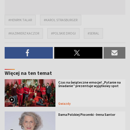
#HENRYK TALAR
#KAROL STRASBURGER
#KAZIMIERZ KACZOR
#POLSKIE DROGI
#SERIAL
Więcej na ten temat
Czas na świąteczne emocje! „Pytanie na
śniadanie” prezentuje wyjątkowy spot
Gwiazdy
Dama Polskiej Piosenki - Irena Santor