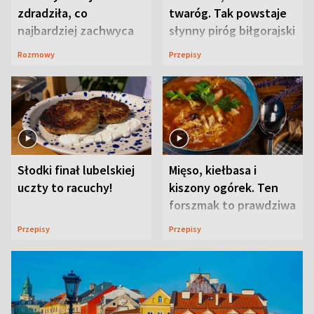
zdradziła, co
twaróg. Tak powstaje
najbardziej zachwyca
słynny piróg biłgorajski
ją w Lublinie
Rozmowy
Przepisy
Słodki finał lubelskiej
Mięso, kiełbasa i
uczty to racuchy!
kiszony ogórek. Ten
forszmak to prawdziwa
uczta
Przepisy
Przepisy