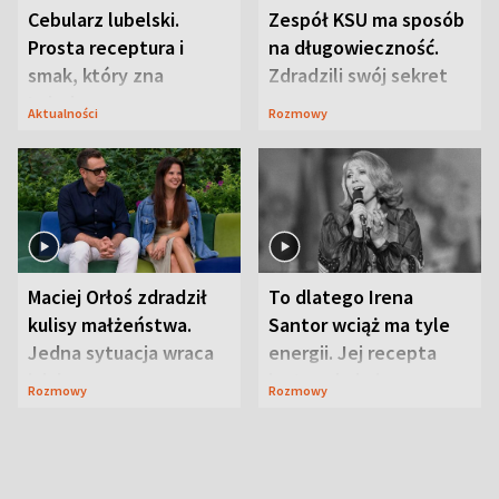
Cebularz lubelski.
Zespół KSU ma sposób
Prosta receptura i
na długowieczność.
smak, który zna
Zdradzili swój sekret
Lubelszczyzna
Aktualności
Rozmowy
Maciej Orłoś zdradził
To dlatego Irena
kulisy małżeństwa.
Santor wciąż ma tyle
Jedna sytuacja wraca
energii. Jej recepta
jak bumerang
jest zaskakująco
Rozmowy
Rozmowy
prosta