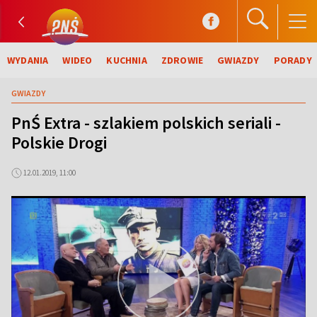
WYDANIA
WIDEO
KUCHNIA
ZDROWIE
GWIAZDY
PORADY
GWIAZDY
PnŚ Extra - szlakiem polskich seriali -
Polskie Drogi
12.01.2019, 11:00