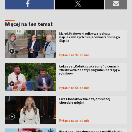
Więcej na ten temat
Marek Krajewski odkrywa jedną z
najciekawszych miejscowości Dolnego
Śląska
Pytanie na Śniadanie
Łukasz z „Rolnik szuka żony” o cenach
truskawek. Koszty i pogoda uderzają w
rolników
Pytanie na Śniadanie
Ewa Chodakowska o tajemniczej
chorobie mięśni
Pytanie na Śniadanie
Biżuteria – idealny prezent na Mikołajki i