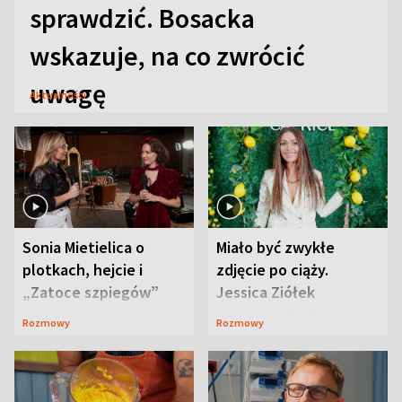
sprawdzić. Bosacka
wskazuje, na co zwrócić
uwagę
Aktualności
Sonia Mietielica o
Miało być zwykłe
plotkach, hejcie i
zdjęcie po ciąży.
„Zatoce szpiegów”
Jessica Ziółek
wywołała lawinę
Rozmowy
Rozmowy
komentarzy