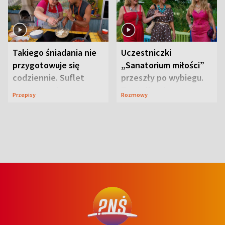
Takiego śniadania nie
Uczestniczki
przygotowuje się
„Sanatorium miłości”
codziennie. Suflet
przeszły po wybiegu.
serowy zachwyca
Te stylizacje
Przepisy
Rozmowy
smakiem
przyciągały wzrok