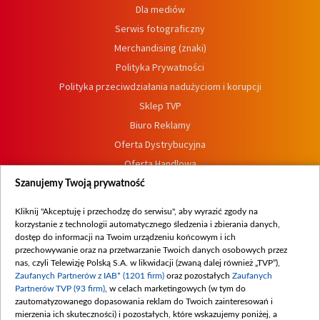
Dla mediów
Serwis fotograficzny
Merchandising (znaki)
Polityka Prywatności
Polityka przeciwdziałania nadużyciom i korupcji
Sklep TVP
Biuro Reklamy
Oferta Dystrybucyjna
Oferta Handlowa
Dostępność
Szanujemy Twoją prywatność
Moje zgody
Kliknij "Akceptuję i przechodzę do serwisu", aby wyrazić zgody na
Procedura zgłoszeń wewnętrznych
korzystanie z technologii automatycznego śledzenia i zbierania danych,
dostęp do informacji na Twoim urządzeniu końcowym i ich
przechowywanie oraz na przetwarzanie Twoich danych osobowych przez
nas, czyli Telewizję Polską S.A. w likwidacji (zwaną dalej również „TVP”),
Zaufanych Partnerów z IAB* (1201 firm)
oraz pozostałych
Zaufanych
Partnerów TVP (93 firm)
, w celach marketingowych (w tym do
zautomatyzowanego dopasowania reklam do Twoich zainteresowań i
mierzenia ich skuteczności) i pozostałych, które wskazujemy poniżej, a