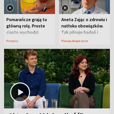
Pomarańcze grają tu
Aneta Zając o zdrowiu i
główną rolę. Proste
natłoku obowiązków.
ciasto wychodzi
Tak pilnuje badań i
wyjątkowo wilgotne
wizyt
Przepisy
Planuję długie życie