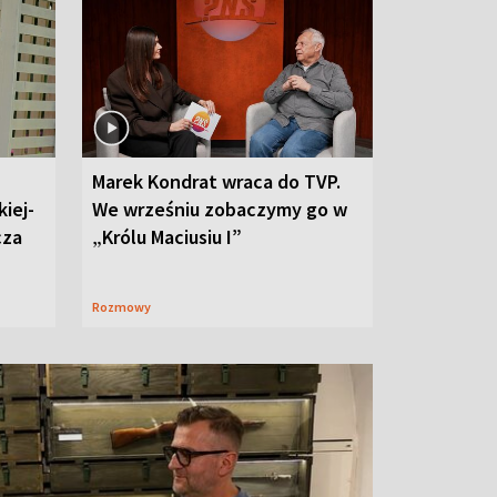
Marek Kondrat wraca do TVP.
iej-
We wrześniu zobaczymy go w
cza
„Królu Maciusiu I”
Rozmowy