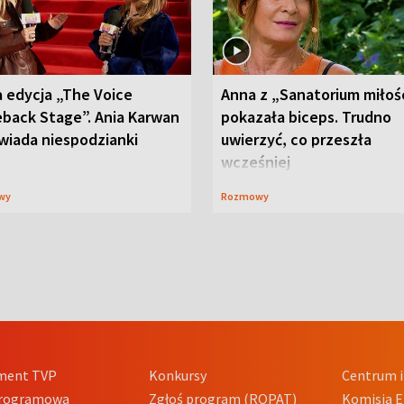
 edycja „The Voice
Anna z „Sanatorium miłoś
back Stage”. Ania Karwan
pokazała biceps. Trudno
wiada niespodzianki
uwierzyć, co przeszła
wcześniej
wy
Rozmowy
ment TVP
Konkursy
Centrum i
Programowa
Zgłoś program (ROPAT)
Komisja E