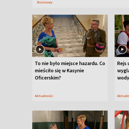
Rozmowy
To nie było miejsce hazardu. Co
Rejs 
mieściło się w Kasynie
wygl
Oficerskim?
wod
Aktualności
Aktual