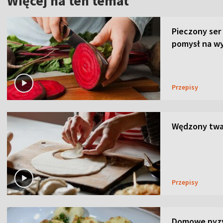
Więcej na ten temat
Pieczony ser
pomysł na wy
Przepisy
Wędzony twar
Przepisy
Domowe pyzy 