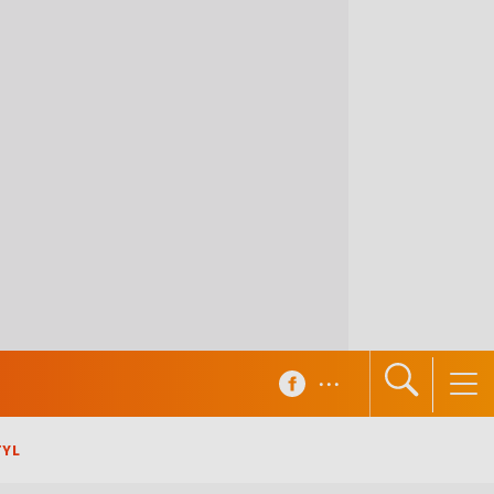
...
TYL