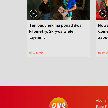
Ten budynek ma ponad dwa
Nowa
kilometry. Skrywa wiele
Come
tajemnic
zapo
Aktualności
Rozmo
Abona
Rada 