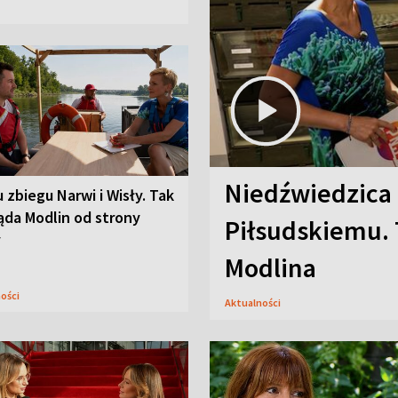
Niedźwiedzica
u zbiegu Narwi i Wisły. Tak
ąda Modlin od strony
Piłsudskiemu. 
y
Modlina
ności
Aktualności