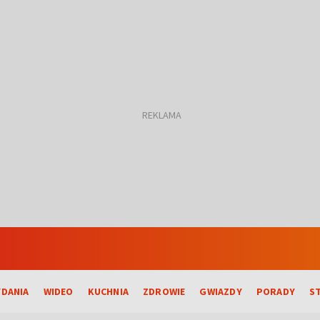
DANIA
WIDEO
KUCHNIA
ZDROWIE
GWIAZDY
PORADY
S