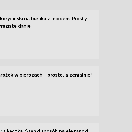
 koryciński na buraku z miodem. Prosty
raziste danie
ożek w pierogach – prosto, a genialnie!
z kaczką. Szybki sposób na elegancki