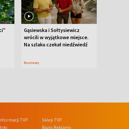
ci”
Gąsiewska i Sołtysiewicz
wrócili w wyjątkowe miejsce.
Na szlaku czekał niedźwiedź
Rozmowy
nformacji TVP
Sklep TVP
tyki
Biuro Reklamy