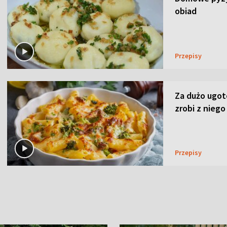
obiad
Przepisy
Za dużo ugo
zrobi z niego
Przepisy