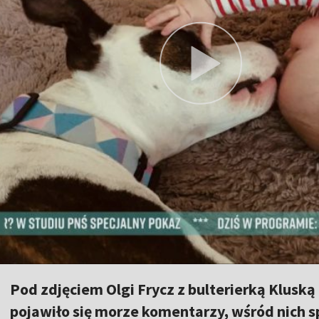
Pod zdjęciem Olgi Frycz z bulterierką Klusk
pojawiło się morze komentarzy, wśród nich s