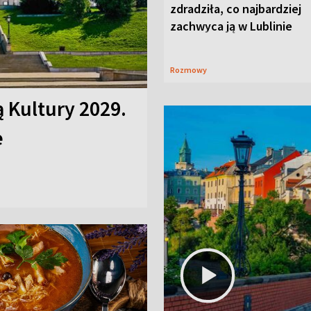
zdradziła, co najbardziej
zachwyca ją w Lublinie
Rozmowy
ą Kultury 2029.
e