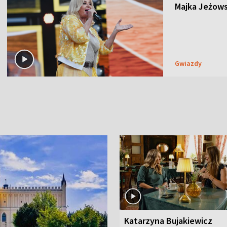
Majka Jeżows
Gwiazdy
Katarzyna Bujakiewicz