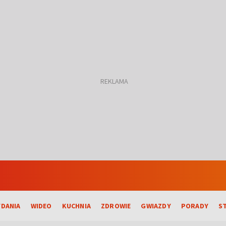
DANIA
WIDEO
KUCHNIA
ZDROWIE
GWIAZDY
PORADY
S