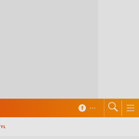
...
TYL