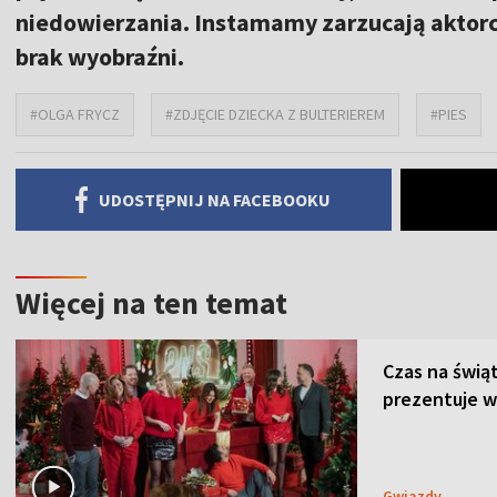
niedowierzania. Instamamy zarzucają aktorc
brak wyobraźni.
#OLGA FRYCZ
#ZDJĘCIE DZIECKA Z BULTERIEREM
#PIES
UDOSTĘPNIJ NA FACEBOOKU
Więcej na ten temat
Czas na świą
prezentuje w
Gwiazdy