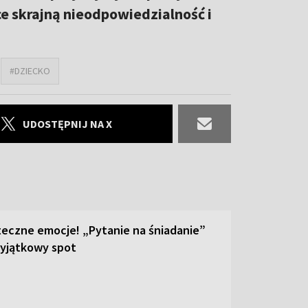
e skrajną nieodpowiedzialność i
#DZIECKO
UDOSTĘPNIJ NA X
teczne emocje! „Pytanie na śniadanie”
yjątkowy spot