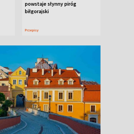
powstaje słynny piróg
biłgorajski
Przepisy