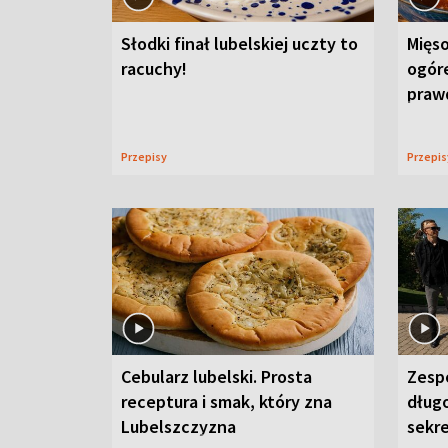
Słodki finał lubelskiej uczty to
Mięso
racuchy!
ogór
praw
Przepisy
Przepi
Cebularz lubelski. Prosta
Zesp
receptura i smak, który zna
długo
Lubelszczyzna
sekr