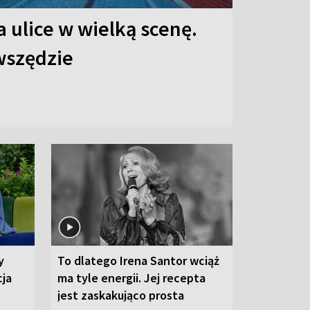
 ulice w wielką scenę.
 wszędzie
y
To dlatego Irena Santor wciąż
cja
ma tyle energii. Jej recepta
jest zaskakująco prosta