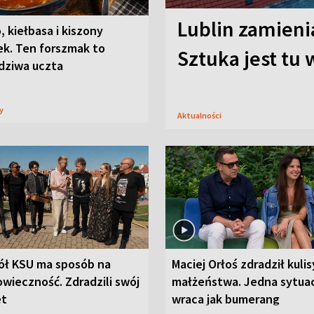
Lublin zamienia
, kiełbasa i kiszony
ek. Ten forszmak to
Sztuka jest tu
dziwa uczta
sy
Aktualności
ół KSU ma sposób na
Maciej Orłoś zdradził kulis
wieczność. Zdradzili swój
małżeństwa. Jedna sytua
et
wraca jak bumerang