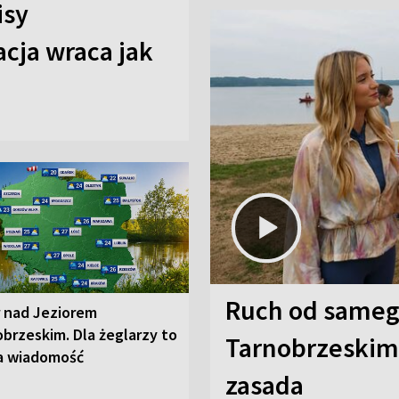
isy
cja wraca jak
Ruch od sameg
r nad Jeziorem
brzeskim. Dla żeglarzy to
Tarnobrzeskim,
a wiadomość
zasada