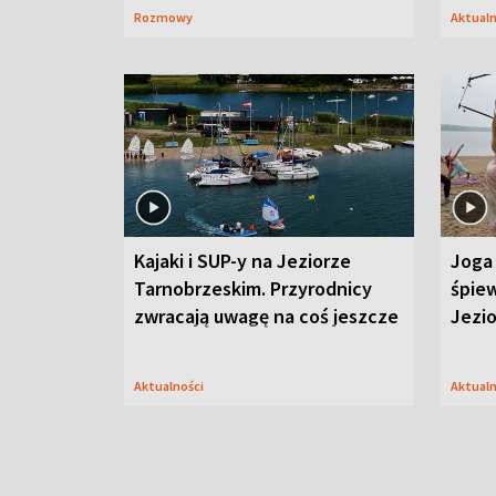
Rozmowy
Aktual
Kajaki i SUP-y na Jeziorze
Joga 
Tarnobrzeskim. Przyrodnicy
śpiew
zwracają uwagę na coś jeszcze
Jezi
Aktualności
Aktual