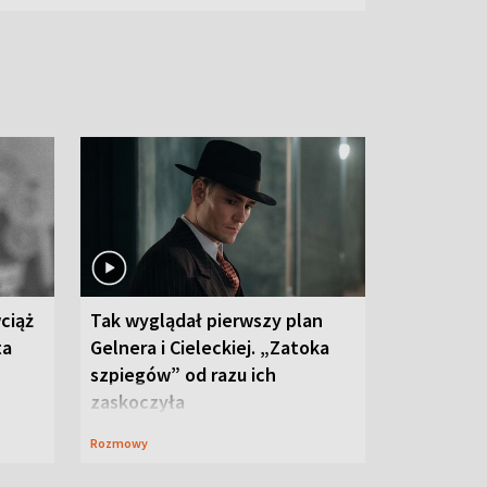
ciąż
Tak wyglądał pierwszy plan
ta
Gelnera i Cieleckiej. „Zatoka
szpiegów” od razu ich
zaskoczyła
Rozmowy