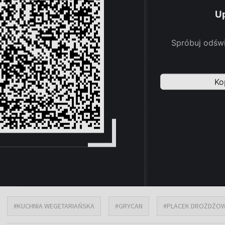
#KUCHNIA WEGETARIAŃSKA
#GRYCAN
#PLACEK DROŻDŻO