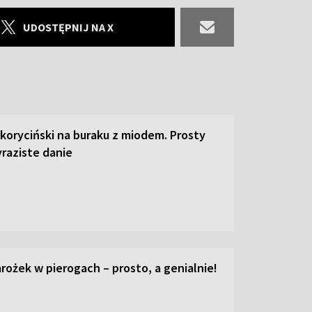
UDOSTĘPNIJ NA X
 koryciński na buraku z miodem. Prosty
raziste danie
ożek w pierogach – prosto, a genialnie!