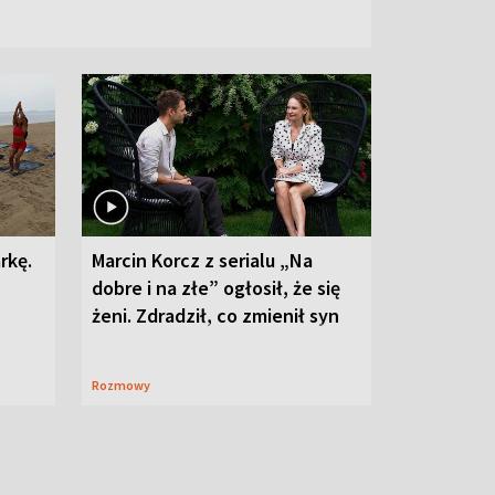
rkę.
Marcin Korcz z serialu „Na
dobre i na złe” ogłosił, że się
żeni. Zdradził, co zmienił syn
Rozmowy