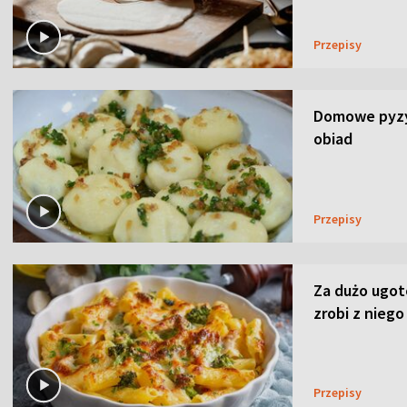
Przepisy
Domowe pyzy 
obiad
Przepisy
Za dużo ugo
zrobi z niego
Przepisy