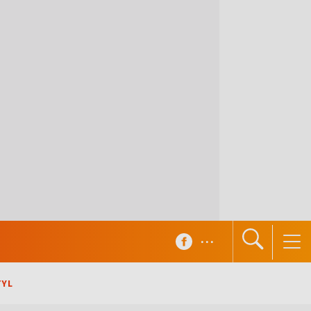
...
TYL