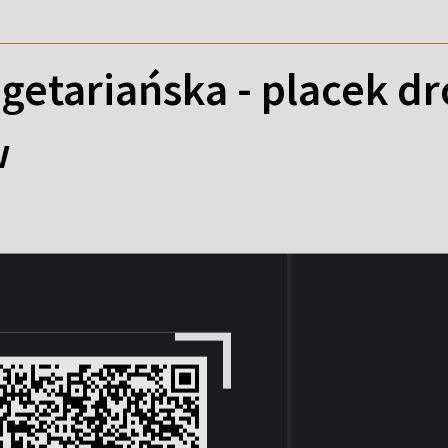
getariańska - placek d
w