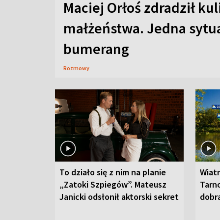
Maciej Orłoś zdradził kul
małżeństwa. Jedna sytua
bumerang
Rozmowy
To działo się z nim na planie
Wiat
„Zatoki Szpiegów”. Mateusz
Tarno
Janicki odsłonił aktorski sekret
dobr