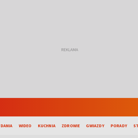
DANIA
WIDEO
KUCHNIA
ZDROWIE
GWIAZDY
PORADY
S