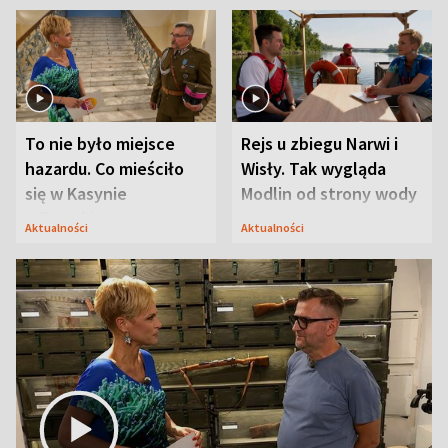
To nie było miejsce
Rejs u zbiegu Narwi i
hazardu. Co mieściło
Wisły. Tak wygląda
się w Kasynie
Modlin od strony wody
Oficerskim?
Aktualności
Aktualności