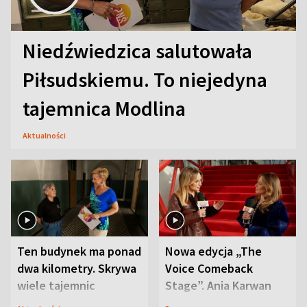
Niedźwiedzica salutowała
Piłsudskiemu. To niejedyna
tajemnica Modlina
Aktualności
Ten budynek ma ponad
Nowa edycja „The
dwa kilometry. Skrywa
Voice Comeback
wiele tajemnic
Stage”. Ania Karwan
zapowiada