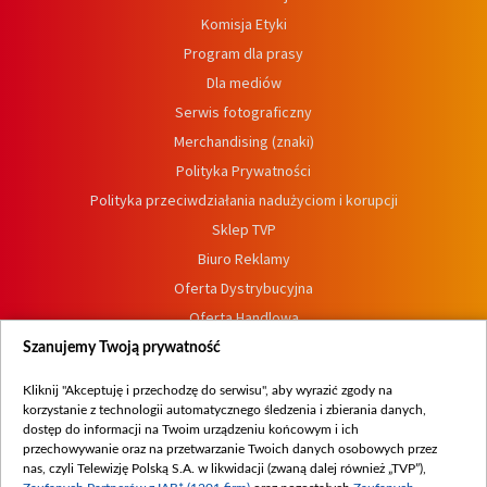
Komisja Etyki
Program dla prasy
Dla mediów
Serwis fotograficzny
Merchandising (znaki)
Polityka Prywatności
Polityka przeciwdziałania nadużyciom i korupcji
Sklep TVP
Biuro Reklamy
Oferta Dystrybucyjna
Oferta Handlowa
Dostępność
Szanujemy Twoją prywatność
Moje zgody
Kliknij "Akceptuję i przechodzę do serwisu", aby wyrazić zgody na
Procedura zgłoszeń wewnętrznych
korzystanie z technologii automatycznego śledzenia i zbierania danych,
dostęp do informacji na Twoim urządzeniu końcowym i ich
przechowywanie oraz na przetwarzanie Twoich danych osobowych przez
nas, czyli Telewizję Polską S.A. w likwidacji (zwaną dalej również „TVP”),