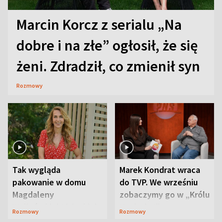
Marcin Korcz z serialu „Na
dobre i na złe” ogłosił, że się
żeni. Zdradził, co zmienił syn
Rozmowy
Tak wygląda
Marek Kondrat wraca
pakowanie w domu
do TVP. We wrześniu
Magdaleny
zobaczymy go w „Królu
Waligórskiej-Lisieckiej.
Maciusiu I”
Rozmowy
Rozmowy
Mąż nie odpuszcza