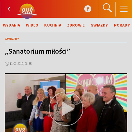
WYDANIA
WIDEO
KUCHNIA
ZDROWIE
GWIAZDY
PORADY
GWIAZDY
„Sanatorium miłości”
11.01.2019, 08:55