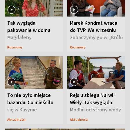
Tak wygląda
Marek Kondrat wraca
pakowanie w domu
do TVP. We wrześniu
Magdaleny
zobaczymy go w „Królu
Waligórskiej-Lisieckiej.
Maciusiu I”
Rozmowy
Rozmowy
Mąż nie odpuszcza
To nie było miejsce
Rejs u zbiegu Narwi i
hazardu. Co mieściło
Wisły. Tak wygląda
się w Kasynie
Modlin od strony wody
Oficerskim?
Aktualności
Aktualności