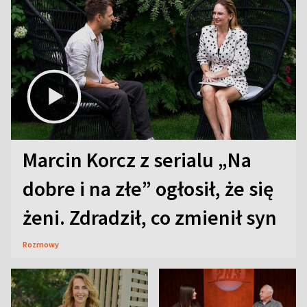
Marcin Korcz z serialu „Na
dobre i na złe” ogłosił, że się
żeni. Zdradził, co zmienił syn
Rozmowy