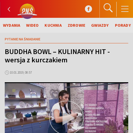
WYDANIA
WIDEO
KUCHNIA
ZDROWIE
GWIAZDY
PORADY
PYTANIE NA ŚNIADANIE
BUDDHA BOWL – KULINARNY HIT -
wersja z kurczakiem
10.01.2019, 08:57