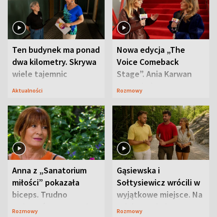
Ten budynek ma ponad
Nowa edycja „The
dwa kilometry. Skrywa
Voice Comeback
wiele tajemnic
Stage”. Ania Karwan
zapowiada
Aktualności
Rozmowy
niespodzianki
Anna z „Sanatorium
Gąsiewska i
miłości” pokazała
Sołtysiewicz wrócili w
biceps. Trudno
wyjątkowe miejsce. Na
uwierzyć, co przeszła
szlaku czekał
Rozmowy
Rozmowy