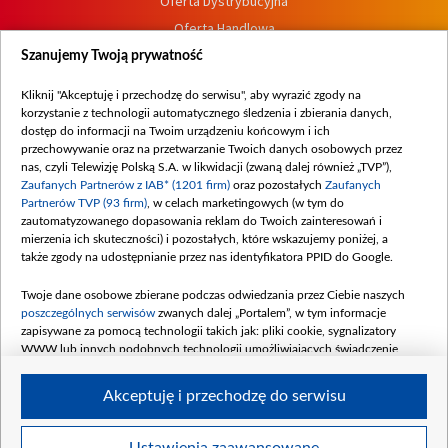
Oferta Dystrybucyjna
Oferta Handlowa
Dostępność
Szanujemy Twoją prywatność
Moje zgody
Kliknij "Akceptuję i przechodzę do serwisu", aby wyrazić zgody na
Procedura zgłoszeń wewnętrznych
korzystanie z technologii automatycznego śledzenia i zbierania danych,
dostęp do informacji na Twoim urządzeniu końcowym i ich
przechowywanie oraz na przetwarzanie Twoich danych osobowych przez
nas, czyli Telewizję Polską S.A. w likwidacji (zwaną dalej również „TVP”),
Zaufanych Partnerów z IAB* (1201 firm)
oraz pozostałych
Zaufanych
Partnerów TVP (93 firm)
, w celach marketingowych (w tym do
zautomatyzowanego dopasowania reklam do Twoich zainteresowań i
mierzenia ich skuteczności) i pozostałych, które wskazujemy poniżej, a
także zgody na udostępnianie przez nas identyfikatora PPID do Google.
Twoje dane osobowe zbierane podczas odwiedzania przez Ciebie naszych
poszczególnych serwisów
zwanych dalej „Portalem”, w tym informacje
zapisywane za pomocą technologii takich jak: pliki cookie, sygnalizatory
WWW lub innych podobnych technologii umożliwiających świadczenie
dopasowanych i bezpiecznych usług, personalizację treści oraz reklam,
udostępnianie funkcji mediów społecznościowych oraz analizowanie ruchu
Akceptuję i przechodzę do serwisu
w Internecie.
Twoje dane osobowe zbierane podczas odwiedzania przez Ciebie