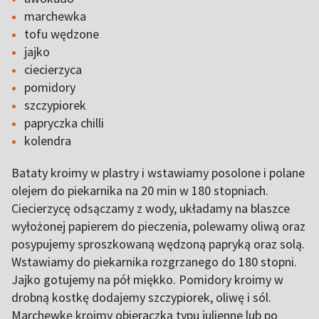
marchewka
tofu wędzone
jajko
ciecierzyca
pomidory
szczypiorek
papryczka chilli
kolendra
Bataty kroimy w plastry i wstawiamy posolone i polane
olejem do piekarnika na 20 min w 180 stopniach.
Ciecierzycę odsączamy z wody, układamy na blaszce
wyłożonej papierem do pieczenia, polewamy oliwą oraz
posypujemy sproszkowaną wędzoną papryką oraz solą.
Wstawiamy do piekarnika rozgrzanego do 180 stopni.
Jajko gotujemy na pół miękko. Pomidory kroimy w
drobną kostkę dodajemy szczypiorek, oliwę i sól.
Marchewkę kroimy obieraczką typu julienne lub po