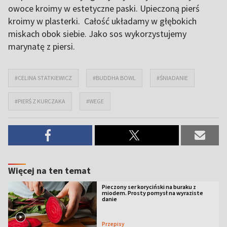
owoce kroimy w estetyczne paski. Upieczoną pierś
kroimy w plasterki. Całość układamy w głębokich
miskach obok siebie. Jako sos wykorzystujemy
marynatę z piersi.
#CELINA STATKIEWICZ
#BUDDHA BOWL
#ŚNIADANIE
#PIERŚ Z KURCZAKA
#WEGE
Więcej na ten temat
Pieczony ser koryciński na buraku z
miodem. Prosty pomysł na wyraziste
danie
Przepisy