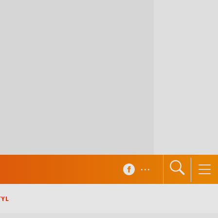
...
TYL