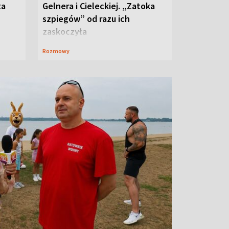
ta
Gelnera i Cieleckiej. „Zatoka
szpiegów” od razu ich
zaskoczyła
Rozmowy