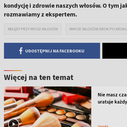
kondycję i zdrowie naszych włosów. O tym j
rozmawiamy z ekspertem.
#BŁĘDY PRZY MYCIU WŁOSÓW
#MYCIE WŁOSÓW KROK PO KROK
UDOSTĘPNIJ NA FACEBOOKU
Więcej na ten temat
Nie masz cza
uratuje każdy
Uroda