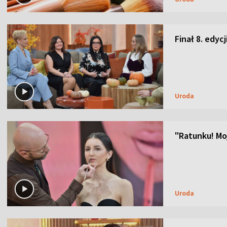
Finał 8. edyc
Uroda
"Ratunku! Moj
Uroda