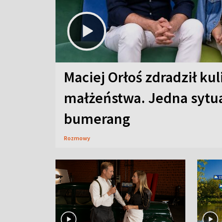
Maciej Orłoś zdradził kul
małżeństwa. Jedna sytua
bumerang
Rozmowy