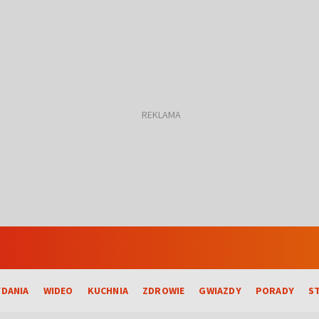
DANIA
WIDEO
KUCHNIA
ZDROWIE
GWIAZDY
PORADY
S