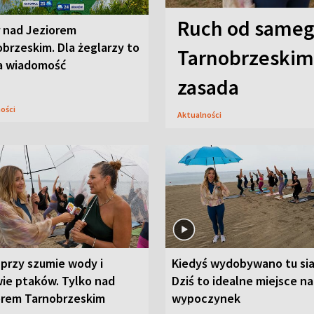
Ruch od sameg
r nad Jeziorem
brzeskim. Dla żeglarzy to
Tarnobrzeskim,
a wiadomość
zasada
ności
Aktualności
przy szumie wody i
Kiedyś wydobywano tu sia
ie ptaków. Tylko nad
Dziś to idealne miejsce na
orem Tarnobrzeskim
wypoczynek