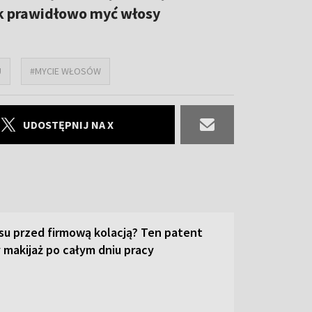
ak prawidłowo myć włosy
U
#MYCIE WŁOSÓW
UDOSTĘPNIJ NA X
su przed firmową kolacją? Ten patent
 makijaż po całym dniu pracy