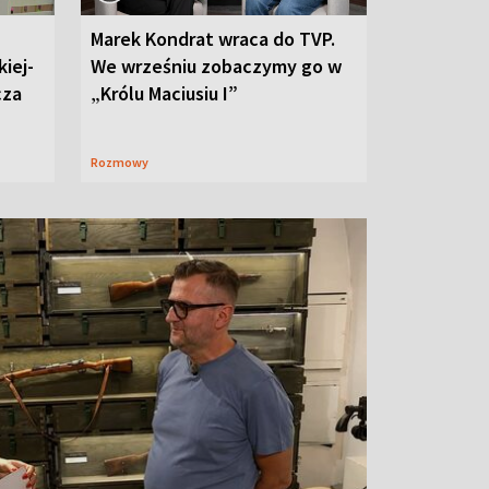
Marek Kondrat wraca do TVP.
iej-
We wrześniu zobaczymy go w
cza
„Królu Maciusiu I”
Rozmowy