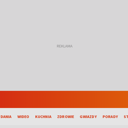
DANIA
WIDEO
KUCHNIA
ZDROWIE
GWIAZDY
PORADY
S