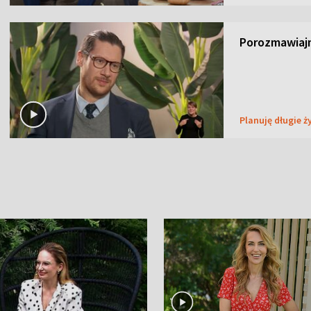
Porozmawiaj
Planuję długie ż