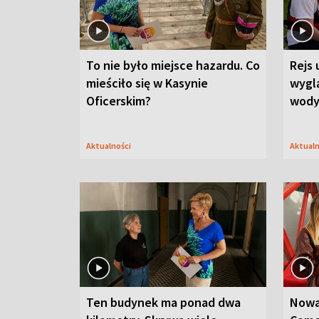
To nie było miejsce hazardu. Co
Rejs 
mieściło się w Kasynie
wygl
Oficerskim?
wod
Aktualności
Aktual
Ten budynek ma ponad dwa
Nowa