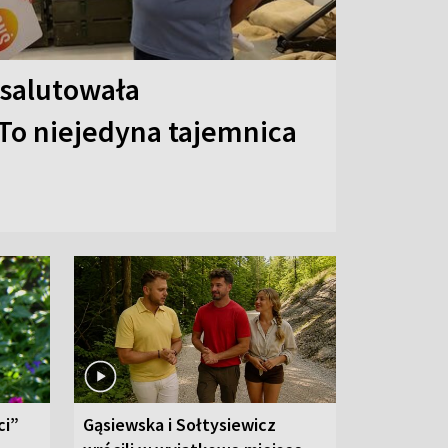
 salutowała
To niejedyna tajemnica
ci”
Gąsiewska i Sołtysiewicz