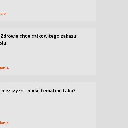
ycie
 Zdrowia chce całkowitego zakazu
olu
danie
 mężczyzn - nadal tematem tabu?
danie