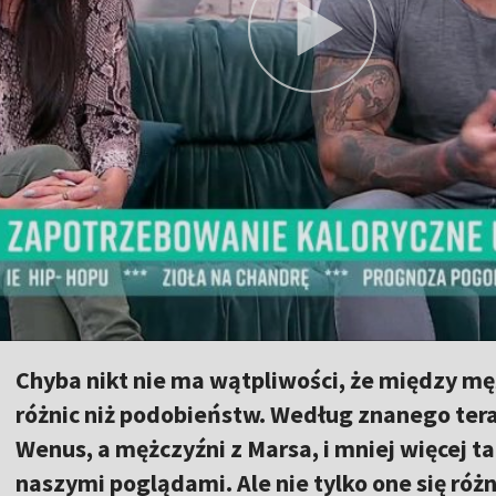
Chyba nikt nie ma wątpliwości, że między mę
różnic niż podobieństw. Według znanego tera
Wenus, a mężczyźni z Marsa, i mniej więcej 
naszymi poglądami. Ale nie tylko one się róż