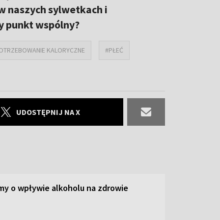
 w naszych sylwetkach i
y punkt wspólny?
OTRZEBOWANIE KALORYCZNE
#PŁEĆ
UDOSTĘPNIJ NA X
y o wpływie alkoholu na zdrowie