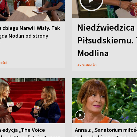
Niedźwiedzica
u zbiegu Narwi i Wisły. Tak
ąda Modlin od strony
Piłsudskiemu. 
y
Modlina
ności
Aktualności
 edycja „The Voice
Anna z „Sanatorium miłoś