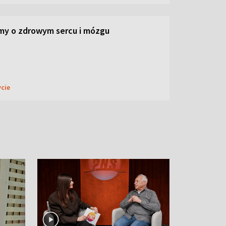
my o zdrowym sercu i mózgu
ycie