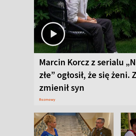
Marcin Korcz z serialu „N
złe” ogłosił, że się żeni. 
zmienił syn
Rozmowy