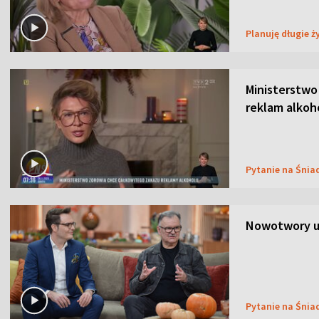
Planuję długie ż
Ministerstwo
reklam alkoh
Pytanie na Śnia
Nowotwory u
Pytanie na Śnia