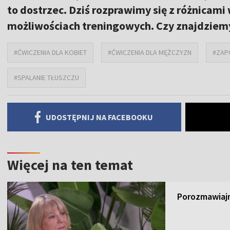
to dostrzec. Dziś rozprawimy się z różnicami
możliwościach treningowych. Czy znajdziem
#ĆWICZENIA DLA KOBIET
#ĆWICZENIA DLA MĘŻCZYZN
#ZAP
#SPALANIE TŁUSZCZU
UDOSTĘPNIJ NA FACEBOOKU
Więcej na ten temat
Porozmawiajm