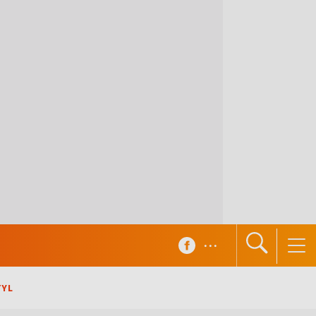
...
TYL