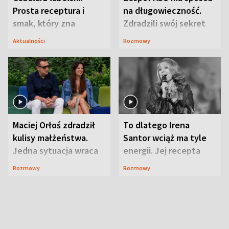
Prosta receptura i
na długowieczność.
smak, który zna
Zdradzili swój sekret
Lubelszczyzna
Aktualności
Rozmowy
Maciej Orłoś zdradził
To dlatego Irena
kulisy małżeństwa.
Santor wciąż ma tyle
Jedna sytuacja wraca
energii. Jej recepta
jak bumerang
jest zaskakująco
Rozmowy
Rozmowy
prosta