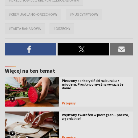
#ORZECHOWIEC Z KREMEM CZEKOLADOWYM
#KREM JAGLANO-ORZECHOWY
#MUS CYTRYNOWY
#TARTA BANANOWA
#ORZECHY
Więcej na ten temat
Pieczony ser koryciński na buraku z
miodem. Prosty pomysł na wyraziste
danie
Przepisy
Wędzony twarożek w pierogach – prosto,
a genialnie!
Przepisy