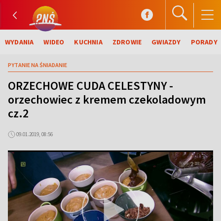
WYDANIA
WIDEO
KUCHNIA
ZDROWIE
GWIAZDY
PORADY
PYTANIE NA ŚNIADANIE
ORZECHOWE CUDA CELESTYNY -
orzechowiec z kremem czekoladowym
cz.2
09.01.2019, 08:56