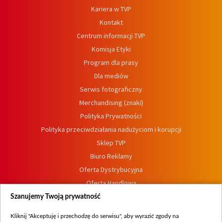
Kariera w TVP
Kontakt
Centrum informacji TVP
Komisja Etyki
Program dla prasy
Dla mediów
Serwis fotograficzny
Merchandising (znaki)
Polityka Prywatności
Polityka przeciwdziałania nadużyciom i korupcji
Sklep TVP
Biuro Reklamy
Oferta Dystrybucyjna
Oferta Handlowa
Dostępność
Szanujemy Twoją prywatność
Moje zgody
Kliknij "Akceptuję i przechodzę do serwisu", aby wyrazić zgody na