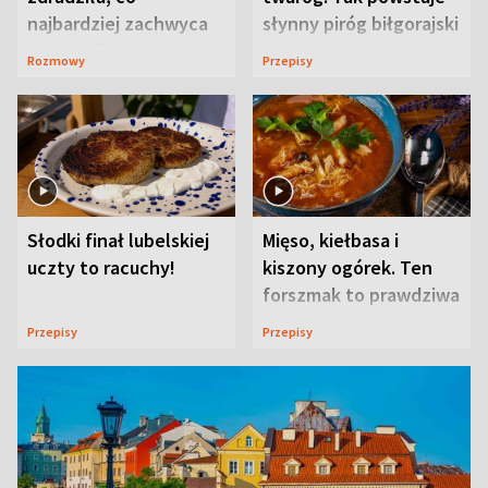
najbardziej zachwyca
słynny piróg biłgorajski
ją w Lublinie
Rozmowy
Przepisy
Słodki finał lubelskiej
Mięso, kiełbasa i
uczty to racuchy!
kiszony ogórek. Ten
forszmak to prawdziwa
uczta
Przepisy
Przepisy