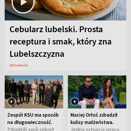
Cebularz lubelski. Prosta
receptura i smak, który zna
Lubelszczyzna
Aktualności
Zespół KSU ma sposób
Maciej Orłoś zdradził
na długowieczność.
kulisy małżeństwa.
Zdradzili swój sekret
Jedna sytuacja wraca