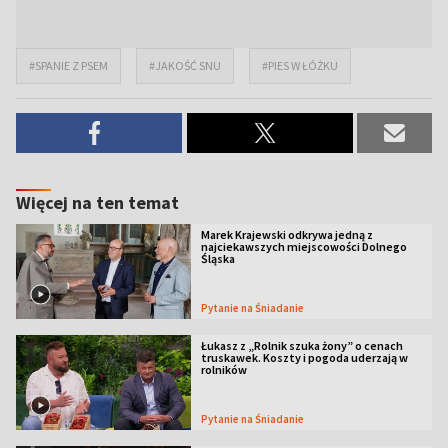
#SPANIE Z PSEM
#JAKOŚĆ SNU
#PIES W ŁÓŻKU
Więcej na ten temat
Marek Krajewski odkrywa jedną z
najciekawszych miejscowości Dolnego
Śląska
Pytanie na Śniadanie
Łukasz z „Rolnik szuka żony” o cenach
truskawek. Koszty i pogoda uderzają w
rolników
Pytanie na Śniadanie