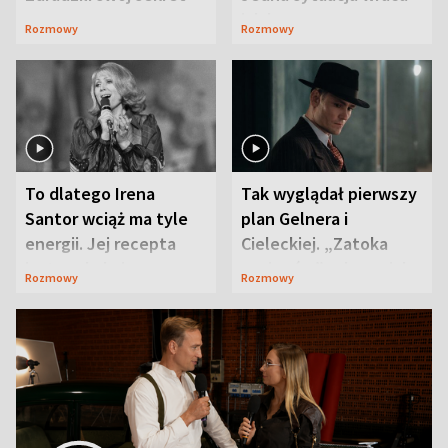
jak bumerang
Rozmowy
Rozmowy
To dlatego Irena
Tak wyglądał pierwszy
Santor wciąż ma tyle
plan Gelnera i
energii. Jej recepta
Cieleckiej. „Zatoka
jest zaskakująco
szpiegów” od razu ich
Rozmowy
Rozmowy
prosta
zaskoczyła