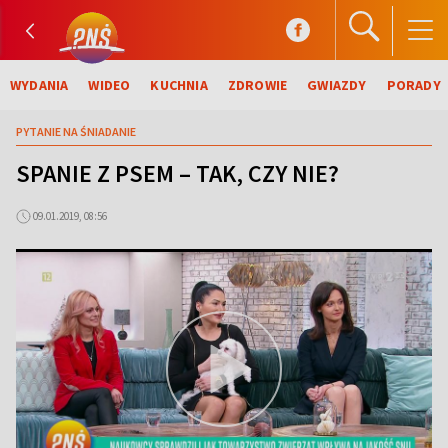
WYDANIA
WIDEO
KUCHNIA
ZDROWIE
GWIAZDY
PORADY
PYTANIE NA ŚNIADANIE
SPANIE Z PSEM – TAK, CZY NIE?
09.01.2019, 08:56