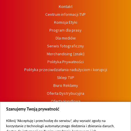
Kontakt
Centrum informacji TVP
Komisja Etyki
Program dla prasy
Dla mediów
Serwis fotograficzny
Merchandising (znaki)
Polityka Prywatności
Polityka przeciwdziałania nadużyciom i korupcji
Sklep TVP
Biuro Reklamy
Oferta Dystrybucyjna
Oferta Handlowa
Dostępność
Szanujemy Twoją prywatność
Moje zgody
Kliknij "Akceptuję i przechodzę do serwisu", aby wyrazić zgody na
Procedura zgłoszeń wewnętrznych
korzystanie z technologii automatycznego śledzenia i zbierania danych,