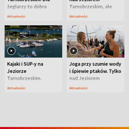
żeglarzy to dobra
Tarnobrzeskim, ale
wiadomość
ważna jest jedna
Aktualności
Aktualności
zasada
Kajaki i SUP-y na
Joga przy szumie wody
Jeziorze
i śpiewie ptaków. Tylko
Tarnobrzeskim.
nad Jeziorem
Przyrodnicy zwracają
Tarnobrzeskim
Aktualności
Aktualności
uwagę na coś jeszcze