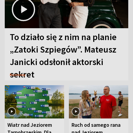
To działo się z nim na planie
„Zatoki Szpiegów”. Mateusz
Janicki odsłonił aktorski
sekret
Rozmowy
Wiatr nad Jeziorem
Ruch od samego rana
Tarnobrzeskim. Dla
nad Jeziorem