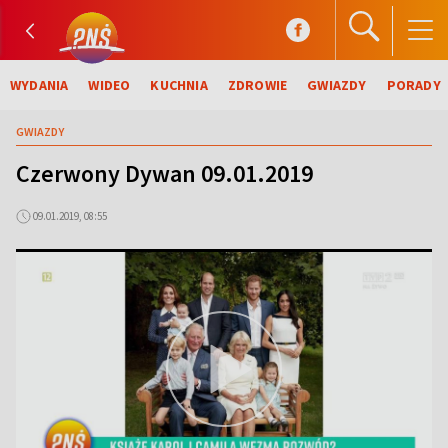
WYDANIA
WIDEO
KUCHNIA
ZDROWIE
GWIAZDY
PORADY
GWIAZDY
Czerwony Dywan 09.01.2019
09.01.2019, 08:55