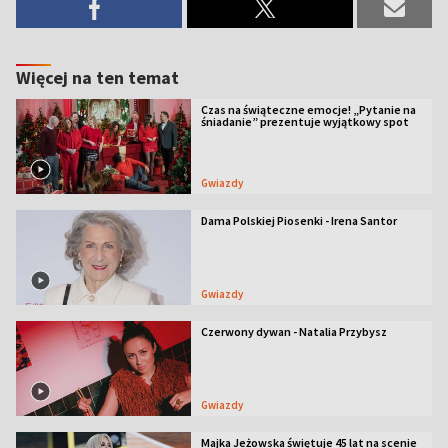
Więcej na ten temat
Czas na świąteczne emocje! „Pytanie na
śniadanie” prezentuje wyjątkowy spot
Gwiazdy
Dama Polskiej Piosenki - Irena Santor
Gwiazdy
Czerwony dywan - Natalia Przybysz
Gwiazdy
Majka Jeżowska świętuje 45 lat na scenie