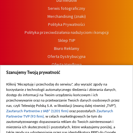
Dla mediów
Serwis fotograficzny
Merchandising (znaki)
Polityka Prywatności
Polityka przeciwdziałania nadużyciom i korupcji
Sklep TVP
Biuro Reklamy
Oferta Dystrybucyjna
Oferta Handlowa
Dostępność
Szanujemy Twoją prywatność
Moje zgody
Kliknij "Akceptuję i przechodzę do serwisu", aby wyrazić zgody na
Procedura zgłoszeń wewnętrznych
korzystanie z technologii automatycznego śledzenia i zbierania danych,
dostęp do informacji na Twoim urządzeniu końcowym i ich
przechowywanie oraz na przetwarzanie Twoich danych osobowych przez
nas, czyli Telewizję Polską S.A. w likwidacji (zwaną dalej również „TVP”),
Zaufanych Partnerów z IAB* (1201 firm)
oraz pozostałych
Zaufanych
Partnerów TVP (93 firm)
, w celach marketingowych (w tym do
zautomatyzowanego dopasowania reklam do Twoich zainteresowań i
mierzenia ich skuteczności) i pozostałych, które wskazujemy poniżej, a
także zgody na udostępnianie przez nas identyfikatora PPID do Google.