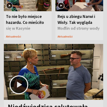
To nie było miejsce
Rejs u zbiegu Narwi i
hazardu. Co mieściło
Wisły. Tak wygląda
się w Kasynie
Modlin od strony wody
Oficerskim?
Aktualności
Aktualności
Niedźwiedzica salutowała