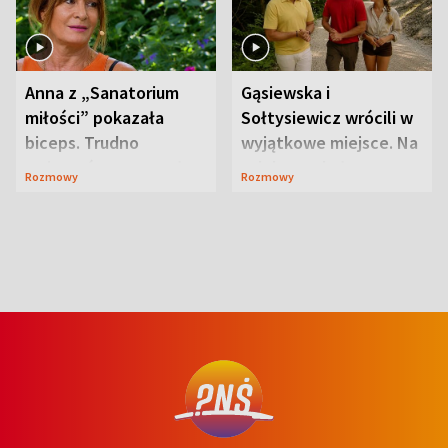
Anna z „Sanatorium
Gąsiewska i
miłości” pokazała
Sołtysiewicz wrócili w
biceps. Trudno
wyjątkowe miejsce. Na
uwierzyć, co przeszła
szlaku czekał
Rozmowy
Rozmowy
wcześniej
niedźwiedź