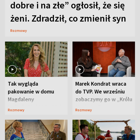
dobre i na złe” ogłosił, że się
żeni. Zdradził, co zmienił syn
Rozmowy
Tak wygląda
Marek Kondrat wraca
pakowanie w domu
do TVP. We wrześniu
Magdaleny
zobaczymy go w „Królu
Waligórskiej-Lisieckiej.
Maciusiu I”
Rozmowy
Rozmowy
Mąż nie odpuszcza