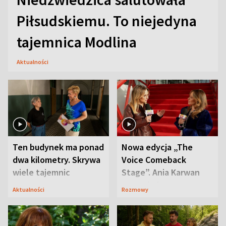
Piłsudskiemu. To niejedyna
tajemnica Modlina
Aktualności
Ten budynek ma ponad
Nowa edycja „The
dwa kilometry. Skrywa
Voice Comeback
wiele tajemnic
Stage”. Ania Karwan
zapowiada
Aktualności
Rozmowy
niespodzianki