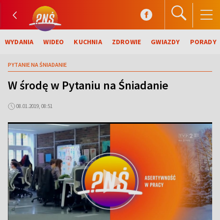
WYDANIA
WIDEO
KUCHNIA
ZDROWIE
GWIAZDY
PORADY
PYTANIE NA ŚNIADANIE
W środę w Pytaniu na Śniadanie
08.01.2019, 08:51