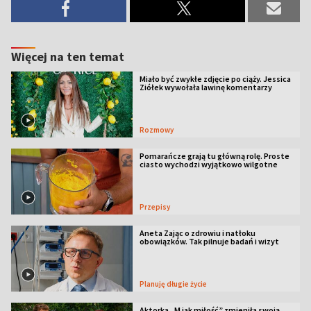
Więcej na ten temat
Miało być zwykłe zdjęcie po ciąży. Jessica
Ziółek wywołała lawinę komentarzy
Rozmowy
Pomarańcze grają tu główną rolę. Proste
ciasto wychodzi wyjątkowo wilgotne
Przepisy
Aneta Zając o zdrowiu i natłoku
obowiązków. Tak pilnuje badań i wizyt
Planuję długie życie
Aktorka „M jak miłość” zmieniła swoją