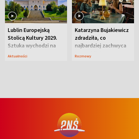
Lublin Europejską
Katarzyna Bujakiewicz
Stolicą Kultury 2029.
zdradziła, co
Sztuka wychodzi na
najbardziej zachwyca
ulice
ją w Lublinie
Aktualności
Rozmowy