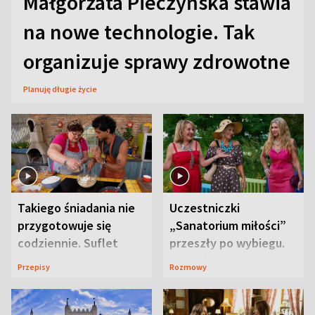
Małgorzata Pieczyńska stawia
na nowe technologie. Tak
organizuje sprawy zdrowotne
Planuję długie życie
Takiego śniadania nie
Uczestniczki
przygotowuje się
„Sanatorium miłości”
codziennie. Suflet
przeszły po wybiegu.
serowy zachwyca
Te stylizacje
Przepisy
Rozmowy
smakiem
przyciągały wzrok