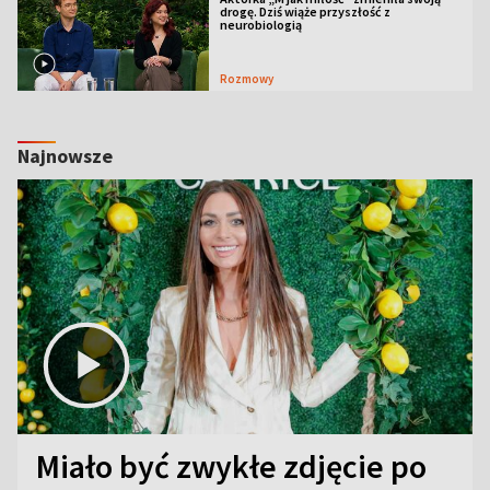
drogę. Dziś wiąże przyszłość z
neurobiologią
Rozmowy
Najnowsze
Miało być zwykłe zdjęcie po