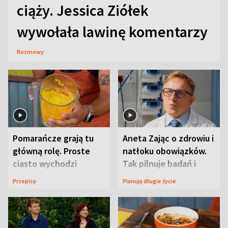
ciąży. Jessica Ziółek
wywołała lawinę komentarzy
Rozmowy
Pomarańcze grają tu
Aneta Zając o zdrowiu i
główną rolę. Proste
natłoku obowiązków.
ciasto wychodzi
Tak pilnuje badań i
wyjątkowo wilgotne
wizyt
Przepisy
Planuję długie życie