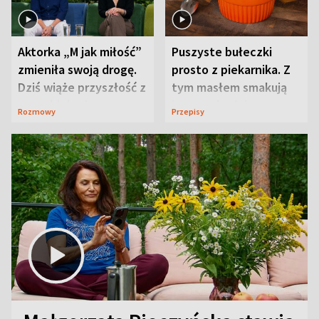
Aktorka „M jak miłość”
Puszyste bułeczki
zmieniła swoją drogę.
prosto z piekarnika. Z
Dziś wiąże przyszłość z
tym masłem smakują
neurobiologią
jeszcze lepiej
Rozmowy
Przepisy