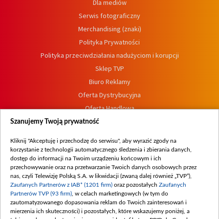
Dla mediów
Serwis fotograficzny
Merchandising (znaki)
Polityka Prywatności
Polityka przeciwdziałania nadużyciom i korupcji
Sklep TVP
Biuro Reklamy
Oferta Dystrybucyjna
Oferta Handlowa
Dostępność
Szanujemy Twoją prywatność
Moje zgody
Kliknij "Akceptuję i przechodzę do serwisu", aby wyrazić zgody na
Procedura zgłoszeń wewnętrznych
korzystanie z technologii automatycznego śledzenia i zbierania danych,
dostęp do informacji na Twoim urządzeniu końcowym i ich
przechowywanie oraz na przetwarzanie Twoich danych osobowych przez
nas, czyli Telewizję Polską S.A. w likwidacji (zwaną dalej również „TVP”),
Zaufanych Partnerów z IAB* (1201 firm)
oraz pozostałych
Zaufanych
Partnerów TVP (93 firm)
, w celach marketingowych (w tym do
zautomatyzowanego dopasowania reklam do Twoich zainteresowań i
mierzenia ich skuteczności) i pozostałych, które wskazujemy poniżej, a