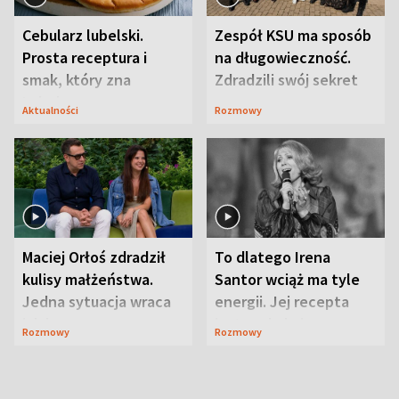
Cebularz lubelski.
Zespół KSU ma sposób
Prosta receptura i
na długowieczność.
smak, który zna
Zdradzili swój sekret
Lubelszczyzna
Aktualności
Rozmowy
Maciej Orłoś zdradził
To dlatego Irena
kulisy małżeństwa.
Santor wciąż ma tyle
Jedna sytuacja wraca
energii. Jej recepta
jak bumerang
jest zaskakująco
Rozmowy
Rozmowy
prosta