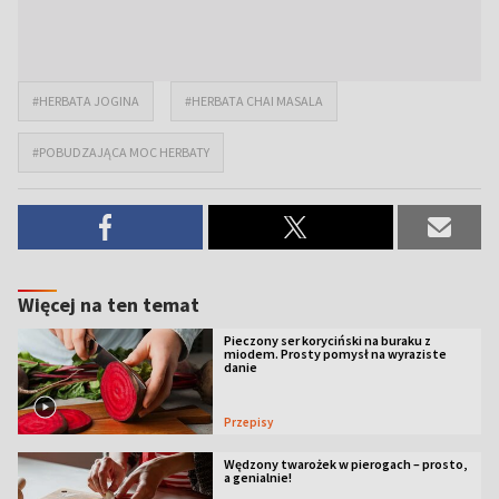
#HERBATA JOGINA
#HERBATA CHAI MASALA
#POBUDZAJĄCA MOC HERBATY
Więcej na ten temat
Pieczony ser koryciński na buraku z
miodem. Prosty pomysł na wyraziste
danie
Przepisy
Wędzony twarożek w pierogach – prosto,
a genialnie!