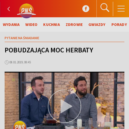
WYDANIA
WIDEO
KUCHNIA
ZDROWIE
GWIAZDY
PORADY
PYTANIE NA ŚNIADANIE
POBUDZAJĄCA MOC HERBATY
08.01.2019, 08:45