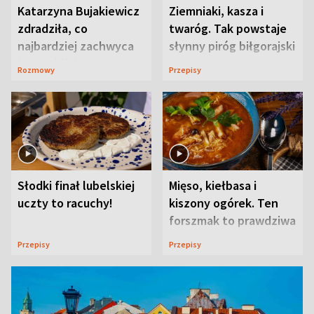
Katarzyna Bujakiewicz
Ziemniaki, kasza i
zdradziła, co
twaróg. Tak powstaje
najbardziej zachwyca
słynny piróg biłgorajski
ją w Lublinie
Rozmowy
Przepisy
Słodki finał lubelskiej
Mięso, kiełbasa i
uczty to racuchy!
kiszony ogórek. Ten
forszmak to prawdziwa
uczta
Przepisy
Przepisy