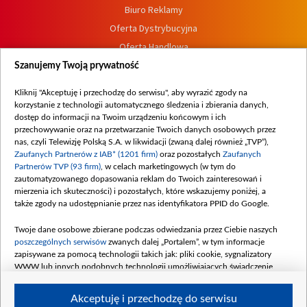
Biuro Reklamy
Oferta Dystrybucyjna
Oferta Handlowa
Dostępność
Szanujemy Twoją prywatność
Moje zgody
Kliknij "Akceptuję i przechodzę do serwisu", aby wyrazić zgody na
Procedura zgłoszeń wewnętrznych
korzystanie z technologii automatycznego śledzenia i zbierania danych,
dostęp do informacji na Twoim urządzeniu końcowym i ich
przechowywanie oraz na przetwarzanie Twoich danych osobowych przez
nas, czyli Telewizję Polską S.A. w likwidacji (zwaną dalej również „TVP”),
Zaufanych Partnerów z IAB* (1201 firm)
oraz pozostałych
Zaufanych
Partnerów TVP (93 firm)
, w celach marketingowych (w tym do
zautomatyzowanego dopasowania reklam do Twoich zainteresowań i
mierzenia ich skuteczności) i pozostałych, które wskazujemy poniżej, a
także zgody na udostępnianie przez nas identyfikatora PPID do Google.
Twoje dane osobowe zbierane podczas odwiedzania przez Ciebie naszych
poszczególnych serwisów
zwanych dalej „Portalem”, w tym informacje
zapisywane za pomocą technologii takich jak: pliki cookie, sygnalizatory
WWW lub innych podobnych technologii umożliwiających świadczenie
dopasowanych i bezpiecznych usług, personalizację treści oraz reklam,
udostępnianie funkcji mediów społecznościowych oraz analizowanie ruchu
Akceptuję i przechodzę do serwisu
w Internecie.