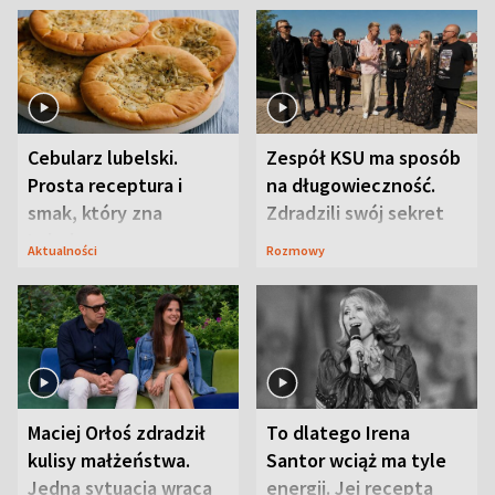
Cebularz lubelski.
Zespół KSU ma sposób
Prosta receptura i
na długowieczność.
smak, który zna
Zdradzili swój sekret
Lubelszczyzna
Aktualności
Rozmowy
Maciej Orłoś zdradził
To dlatego Irena
kulisy małżeństwa.
Santor wciąż ma tyle
Jedna sytuacja wraca
energii. Jej recepta