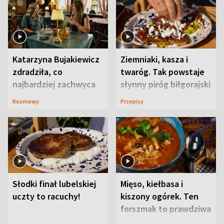
Katarzyna Bujakiewicz
Ziemniaki, kasza i
zdradziła, co
twaróg. Tak powstaje
najbardziej zachwyca
słynny piróg biłgorajski
ją w Lublinie
Rozmowy
Przepisy
Słodki finał lubelskiej
Mięso, kiełbasa i
uczty to racuchy!
kiszony ogórek. Ten
forszmak to prawdziwa
uczta