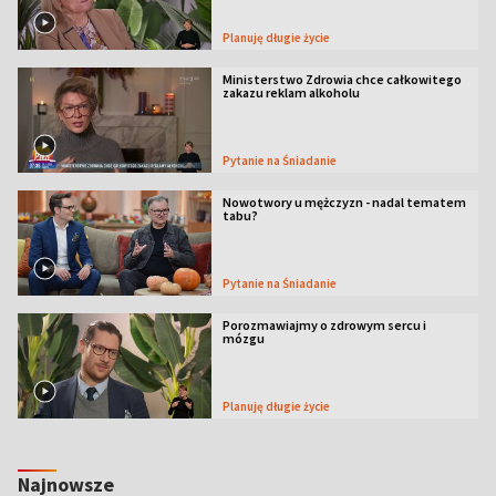
Planuję długie życie
Ministerstwo Zdrowia chce całkowitego
zakazu reklam alkoholu
Pytanie na Śniadanie
Nowotwory u mężczyzn - nadal tematem
tabu?
Pytanie na Śniadanie
Porozmawiajmy o zdrowym sercu i
mózgu
Planuję długie życie
Najnowsze