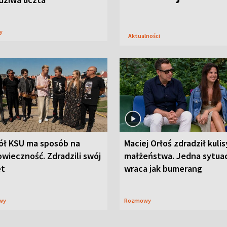
sy
Aktualności
ół KSU ma sposób na
Maciej Orłoś zdradził kulis
wieczność. Zdradzili swój
małżeństwa. Jedna sytua
et
wraca jak bumerang
wy
Rozmowy