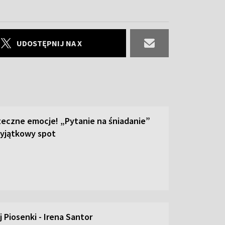
UDOSTĘPNIJ NA X
teczne emocje! „Pytanie na śniadanie”
yjątkowy spot
 Piosenki - Irena Santor