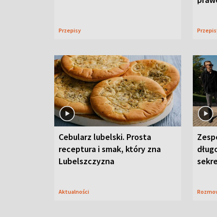
Przepisy
Przepi
Cebularz lubelski. Prosta
Zesp
receptura i smak, który zna
długo
Lubelszczyzna
sekr
Aktualności
Rozmo