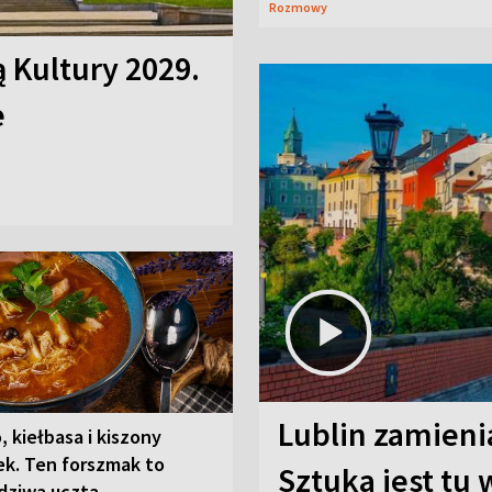
Rozmowy
ą Kultury 2029.
e
Lublin zamienia
, kiełbasa i kiszony
ek. Ten forszmak to
Sztuka jest tu
dziwa uczta