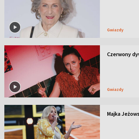
Gwiazdy
Czerwony dyw
Gwiazdy
Majka Jeżows