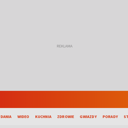
DANIA
WIDEO
KUCHNIA
ZDROWIE
GWIAZDY
PORADY
S