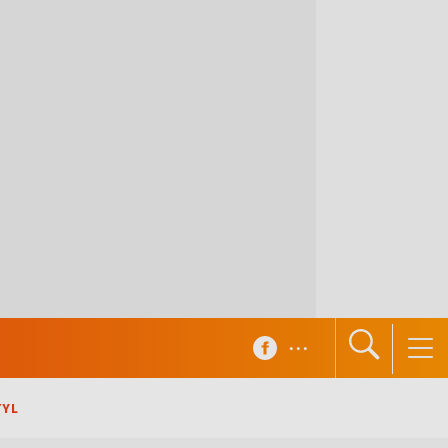
...
TYL