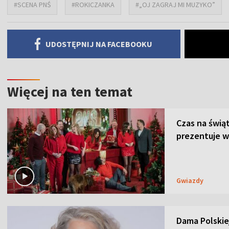
#SCENA PNŚ
#ROKICZANKA
#„OJ ZAGRAJ MI MUZYKO”
UDOSTĘPNIJ NA FACEBOOKU
Więcej na ten temat
Czas na świą
prezentuje w
Gwiazdy
Dama Polskiej