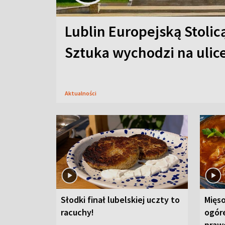
Lublin Europejską Stolic
Sztuka wychodzi na ulic
Aktualności
Słodki finał lubelskiej uczty to
Mięso
racuchy!
ogór
praw