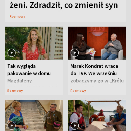
żeni. Zdradził, co zmienił syn
Rozmowy
Tak wygląda
Marek Kondrat wraca
pakowanie w domu
do TVP. We wrześniu
Magdaleny
zobaczymy go w „Królu
Waligórskiej-Lisieckiej.
Maciusiu I”
Rozmowy
Rozmowy
Mąż nie odpuszcza