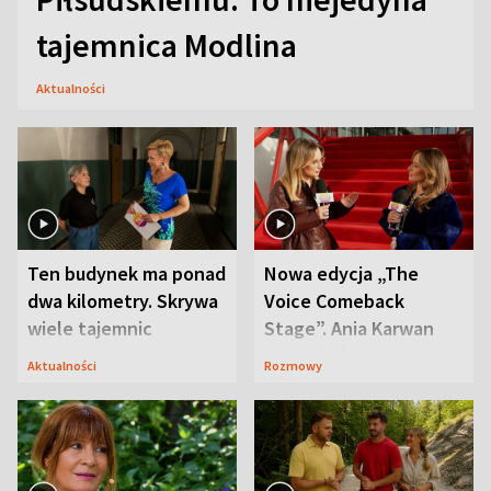
tajemnica Modlina
Aktualności
Ten budynek ma ponad
Nowa edycja „The
dwa kilometry. Skrywa
Voice Comeback
wiele tajemnic
Stage”. Ania Karwan
zapowiada
Aktualności
Rozmowy
niespodzianki