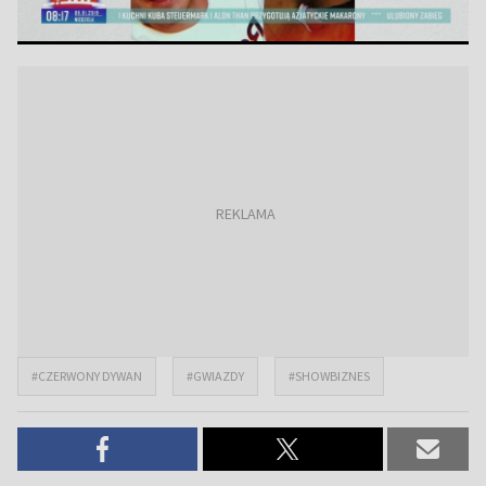
#CZERWONY DYWAN
#GWIAZDY
#SHOWBIZNES