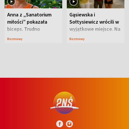
Anna z „Sanatorium
Gąsiewska i
miłości” pokazała
Sołtysiewicz wrócili w
biceps. Trudno
wyjątkowe miejsce. Na
uwierzyć, co przeszła
szlaku czekał
Rozmowy
Rozmowy
wcześniej
niedźwiedź