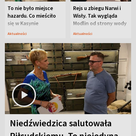
To nie było miejsce
Rejs u zbiegu Narwi i
hazardu. Co mieściło
Wisły. Tak wygląda
się w Kasynie
Modlin od strony wody
Oficerskim?
Aktualności
Aktualności
Niedźwiedzica salutowała
Piłsudskiemu. To niejedyna