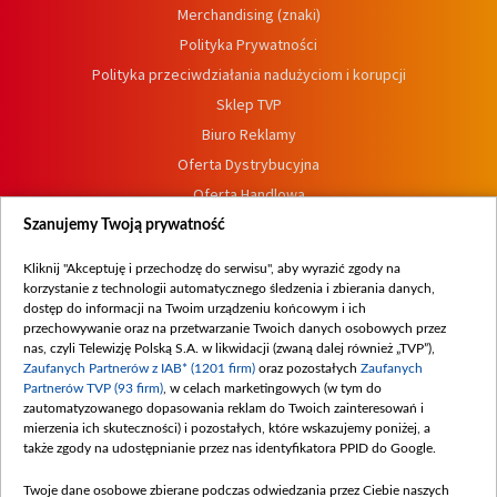
Merchandising (znaki)
Polityka Prywatności
Polityka przeciwdziałania nadużyciom i korupcji
Sklep TVP
Biuro Reklamy
Oferta Dystrybucyjna
Oferta Handlowa
Dostępność
Szanujemy Twoją prywatność
Moje zgody
Kliknij "Akceptuję i przechodzę do serwisu", aby wyrazić zgody na
Procedura zgłoszeń wewnętrznych
korzystanie z technologii automatycznego śledzenia i zbierania danych,
dostęp do informacji na Twoim urządzeniu końcowym i ich
przechowywanie oraz na przetwarzanie Twoich danych osobowych przez
nas, czyli Telewizję Polską S.A. w likwidacji (zwaną dalej również „TVP”),
Zaufanych Partnerów z IAB* (1201 firm)
oraz pozostałych
Zaufanych
Partnerów TVP (93 firm)
, w celach marketingowych (w tym do
zautomatyzowanego dopasowania reklam do Twoich zainteresowań i
mierzenia ich skuteczności) i pozostałych, które wskazujemy poniżej, a
także zgody na udostępnianie przez nas identyfikatora PPID do Google.
Twoje dane osobowe zbierane podczas odwiedzania przez Ciebie naszych