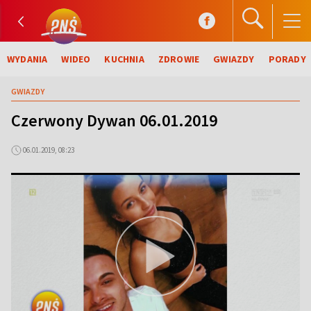
WYDANIA
WIDEO
KUCHNIA
ZDROWIE
GWIAZDY
PORADY
GWIAZDY
Czerwony Dywan 06.01.2019
06.01.2019, 08:23