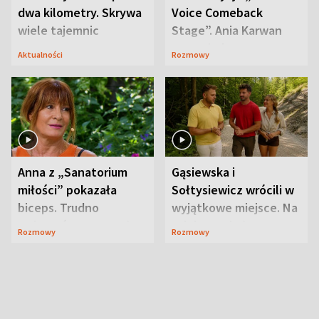
dwa kilometry. Skrywa
Voice Comeback
wiele tajemnic
Stage”. Ania Karwan
zapowiada
Aktualności
Rozmowy
niespodzianki
Anna z „Sanatorium
Gąsiewska i
miłości” pokazała
Sołtysiewicz wrócili w
biceps. Trudno
wyjątkowe miejsce. Na
uwierzyć, co przeszła
szlaku czekał
Rozmowy
Rozmowy
wcześniej
niedźwiedź