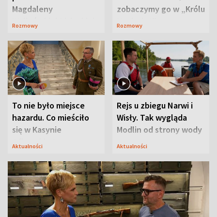
Magdaleny
zobaczymy go w „Królu
Waligórskiej-Lisieckiej.
Maciusiu I”
Rozmowy
Rozmowy
Mąż nie odpuszcza
To nie było miejsce
Rejs u zbiegu Narwi i
hazardu. Co mieściło
Wisły. Tak wygląda
się w Kasynie
Modlin od strony wody
Oficerskim?
Aktualności
Aktualności