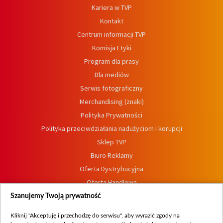
Kariera w TVP
Kontakt
Centrum informacji TVP
Komisja Etyki
Program dla prasy
Dla mediów
Serwis fotograficzny
Merchandising (znaki)
Polityka Prywatności
Polityka przeciwdziałania nadużyciom i korupcji
Sklep TVP
Biuro Reklamy
Oferta Dystrybucyjna
Oferta Handlowa
Dostępność
Szanujemy Twoją prywatność
Moje zgody
Kliknij "Akceptuję i przechodzę do serwisu", aby wyrazić zgody na
Procedura zgłoszeń wewnętrznych