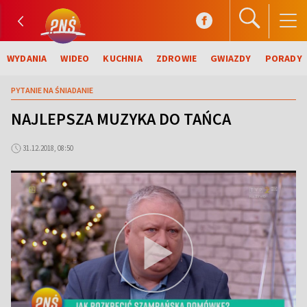
WYDANIA
WIDEO
KUCHNIA
ZDROWIE
GWIAZDY
PORADY
PYTANIE NA ŚNIADANIE
NAJLEPSZA MUZYKA DO TAŃCA
31.12.2018, 08:50