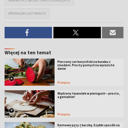
#KREWETKI Z SALSĄ Z OWOCU KUMQUATU
#PRZEKĄSKI LAST MINUTE
Więcej na ten temat
Pieczony ser koryciński na buraku z
miodem. Prosty pomysł na wyraziste
danie
Przepisy
Wędzony twarożek w pierogach – prosto,
a genialnie!
Przepisy
Domowe pyzy z kaczką. Szybki sposób na