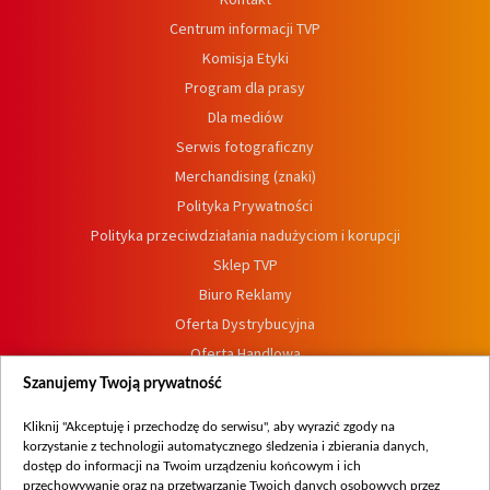
Centrum informacji TVP
Komisja Etyki
Program dla prasy
Dla mediów
Serwis fotograficzny
Merchandising (znaki)
Polityka Prywatności
Polityka przeciwdziałania nadużyciom i korupcji
Sklep TVP
Biuro Reklamy
Oferta Dystrybucyjna
Oferta Handlowa
Dostępność
Szanujemy Twoją prywatność
Moje zgody
Kliknij "Akceptuję i przechodzę do serwisu", aby wyrazić zgody na
Procedura zgłoszeń wewnętrznych
korzystanie z technologii automatycznego śledzenia i zbierania danych,
dostęp do informacji na Twoim urządzeniu końcowym i ich
przechowywanie oraz na przetwarzanie Twoich danych osobowych przez