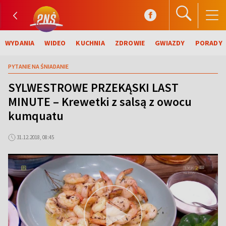
WYDANIA
WIDEO
KUCHNIA
ZDROWIE
GWIAZDY
PORADY
PYTANIE NA ŚNIADANIE
SYLWESTROWE PRZEKĄSKI LAST
MINUTE – Krewetki z salsą z owocu
kumquatu
31.12.2018, 08:45