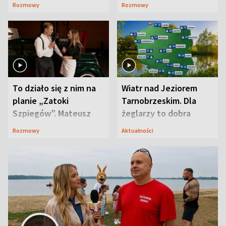
jest zaskakująco
szpiegów” od razu ich
Rozmowy
Rozmowy
prosta
zaskoczyła
To działo się z nim na
Wiatr nad Jeziorem
planie „Zatoki
Tarnobrzeskim. Dla
Szpiegów”. Mateusz
żeglarzy to dobra
Janicki odsłonił
wiadomość
Rozmowy
Aktualności
aktorski sekret