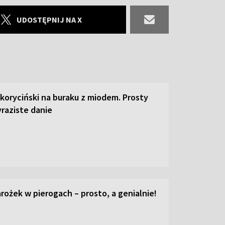
UDOSTĘPNIJ NA X
 koryciński na buraku z miodem. Prosty
raziste danie
ożek w pierogach – prosto, a genialnie!