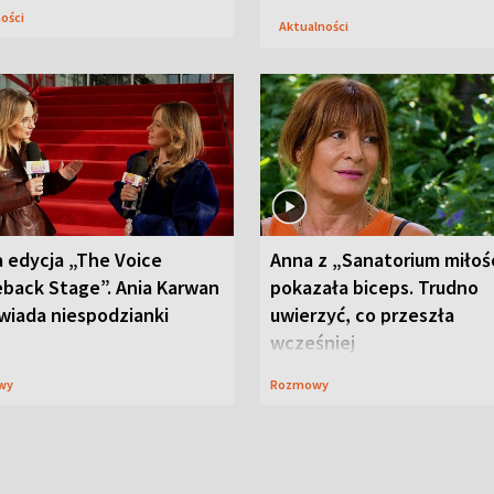
ności
Aktualności
 edycja „The Voice
Anna z „Sanatorium miłoś
back Stage”. Ania Karwan
pokazała biceps. Trudno
wiada niespodzianki
uwierzyć, co przeszła
wcześniej
wy
Rozmowy