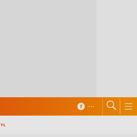
...
TYL