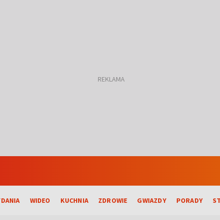
DANIA
WIDEO
KUCHNIA
ZDROWIE
GWIAZDY
PORADY
S