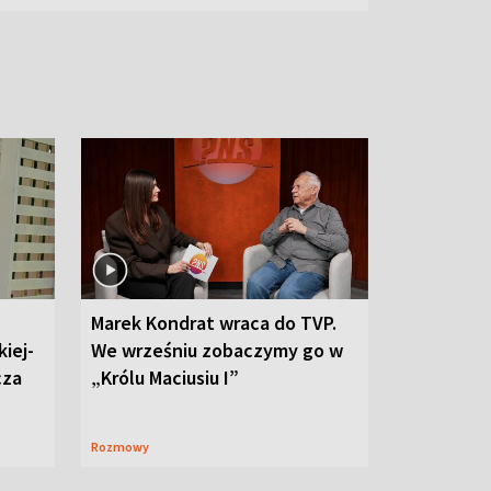
Marek Kondrat wraca do TVP.
iej-
We wrześniu zobaczymy go w
cza
„Królu Maciusiu I”
Rozmowy