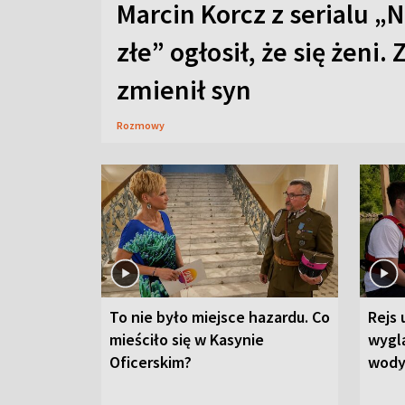
Marcin Korcz z serialu „N
złe” ogłosił, że się żeni. 
zmienił syn
Rozmowy
To nie było miejsce hazardu. Co
Rejs 
mieściło się w Kasynie
wygl
Oficerskim?
wod