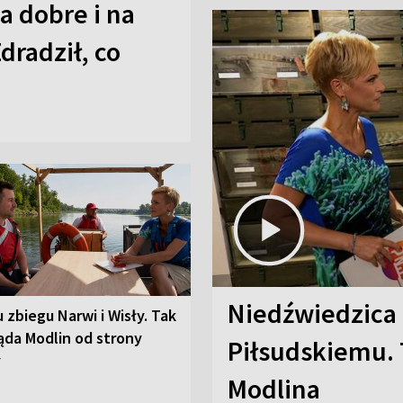
a dobre i na
Zdradził, co
Niedźwiedzica
u zbiegu Narwi i Wisły. Tak
ąda Modlin od strony
Piłsudskiemu. 
y
Modlina