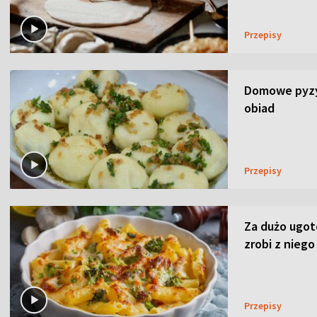
Przepisy
Domowe pyzy 
obiad
Przepisy
Za dużo ugo
zrobi z niego
Przepisy