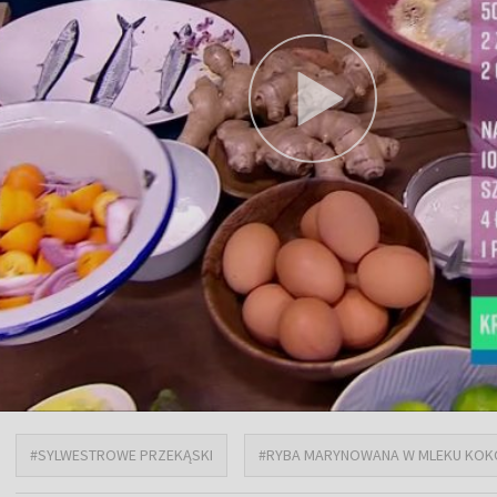
#SYLWESTROWE PRZEKĄSKI
#RYBA MARYNOWANA W MLEKU KO