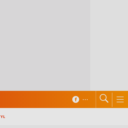
...
TYL