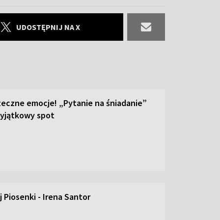
UDOSTĘPNIJ NA X
teczne emocje! „Pytanie na śniadanie”
yjątkowy spot
 Piosenki - Irena Santor