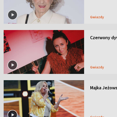
Gwiazdy
Czerwony dyw
Gwiazdy
Majka Jeżows
Gwiazdy