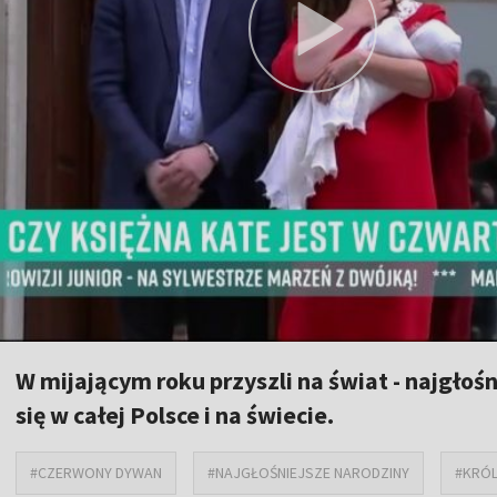
W mijającym roku przyszli na świat - najgłoś
się w całej Polsce i na świecie.
#CZERWONY DYWAN
#NAJGŁOŚNIEJSZE NARODZINY
#KRÓL