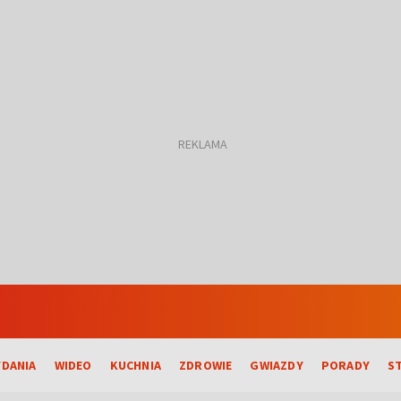
DANIA
WIDEO
KUCHNIA
ZDROWIE
GWIAZDY
PORADY
S