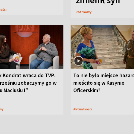
zmienił syn
ności
Rozmowy
k Kondrat wraca do TVP.
To nie było miejsce hazar
rześniu zobaczymy go w
mieściło się w Kasynie
u Maciusiu I”
Oficerskim?
wy
Aktualności