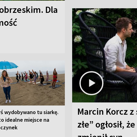
obrzeskim. Dla
omość
Marcin Korcz z 
yś wydobywano tu siarkę.
to idealne miejsce na
złe” ogłosił, że
czynek