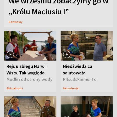
We wrześniu zobaczymy go w
„Królu Maciusiu I”
Rozmowy
Rejs u zbiegu Narwi i
Niedźwiedzica
Wisły. Tak wygląda
salutowała
Modlin od strony wody
Piłsudskiemu. To
niejedyna tajemnica
Aktualności
Aktualności
Modlina