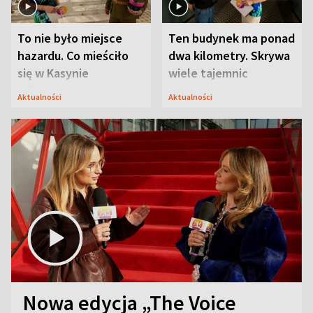
To nie było miejsce
Ten budynek ma ponad
hazardu. Co mieściło
dwa kilometry. Skrywa
się w Kasynie
wiele tajemnic
Oficerskim?
Aktualności
Aktualności
Nowa edycja „The Voice