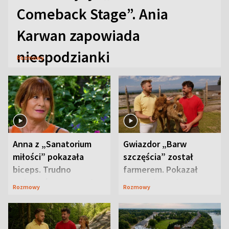
Comeback Stage”. Ania
Karwan zapowiada
niespodzianki
Rozmowy
Anna z „Sanatorium
Gwiazdor „Barw
miłości” pokazała
szczęścia” został
biceps. Trudno
farmerem. Pokazał
uwierzyć, co przeszła
swoje niezwykłe
Rozmowy
Rozmowy
wcześniej
ranczo