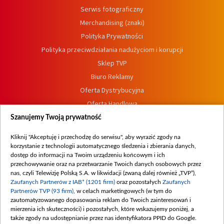
Serwis fotograficzny
Merchandising (znaki)
Polityka Prywatności
Polityka przeciwdziałania nadużyciom i korupcji
Sklep TVP
Biuro Reklamy
Oferta Dystrybucyjna
Oferta Handlowa
Dostępność
Szanujemy Twoją prywatność
Moje zgody
Kliknij "Akceptuję i przechodzę do serwisu", aby wyrazić zgody na
Procedura zgłoszeń wewnętrznych
korzystanie z technologii automatycznego śledzenia i zbierania danych,
dostęp do informacji na Twoim urządzeniu końcowym i ich
przechowywanie oraz na przetwarzanie Twoich danych osobowych przez
nas, czyli Telewizję Polską S.A. w likwidacji (zwaną dalej również „TVP”),
Zaufanych Partnerów z IAB* (1201 firm)
oraz pozostałych
Zaufanych
Partnerów TVP (93 firm)
, w celach marketingowych (w tym do
zautomatyzowanego dopasowania reklam do Twoich zainteresowań i
mierzenia ich skuteczności) i pozostałych, które wskazujemy poniżej, a
także zgody na udostępnianie przez nas identyfikatora PPID do Google.