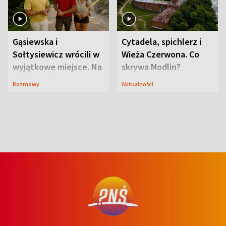
Gąsiewska i
Cytadela, spichlerz i
Sołtysiewicz wrócili w
Wieża Czerwona. Co
wyjątkowe miejsce. Na
skrywa Modlin?
szlaku czekał
Rozmowy
Aktualności
niedźwiedź