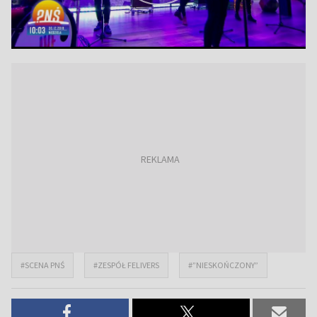
#SCENA PNŚ
#ZESPÓŁ FELIVERS
#”NIESKOŃCZONY”