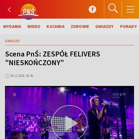
WYDANIA
WIDEO
KUCHNIA
ZDROWIE
GWIAZDY
PORADY
GWIAZDY
Scena PnŚ: ZESPÓŁ FELIVERS
”NIESKOŃCZONY”
30.12.2018, 08:36