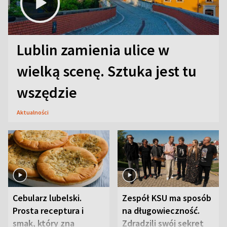
Lublin zamienia ulice w
wielką scenę. Sztuka jest tu
wszędzie
Aktualności
Cebularz lubelski.
Zespół KSU ma sposób
Prosta receptura i
na długowieczność.
smak, który zna
Zdradzili swój sekret