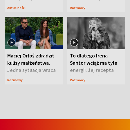
Lubelszczyzna
Aktualności
Rozmowy
Maciej Orłoś zdradził
To dlatego Irena
kulisy małżeństwa.
Santor wciąż ma tyle
Jedna sytuacja wraca
energii. Jej recepta
jak bumerang
jest zaskakująco
Rozmowy
Rozmowy
prosta