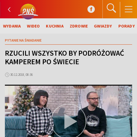
WYDANIA
WIDEO
KUCHNIA
ZDROWIE
GWIAZDY
PORADY
PYTANIE NA ŚNIADANIE
RZUCILI WSZYSTKO BY PODRÓŻOWAĆ
KAMPEREM PO ŚWIECIE
30.12.2018, 08:36