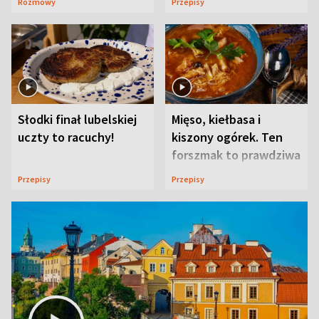
Rozmowy
Przepisy
Słodki finał lubelskiej
Mięso, kiełbasa i
uczty to racuchy!
kiszony ogórek. Ten
forszmak to prawdziwa
uczta
Przepisy
Przepisy