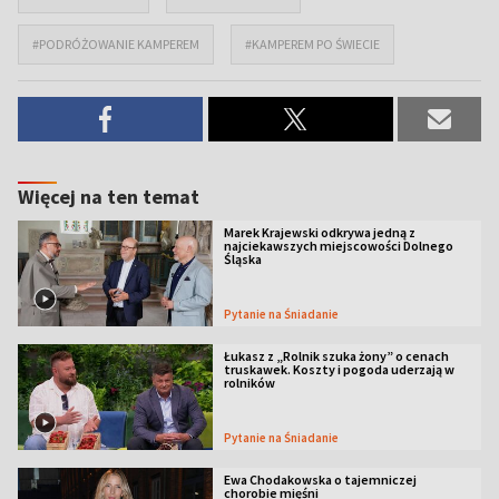
#PODRÓŻOWANIE KAMPEREM
#KAMPEREM PO ŚWIECIE
Więcej na ten temat
Marek Krajewski odkrywa jedną z
najciekawszych miejscowości Dolnego
Śląska
Pytanie na Śniadanie
Łukasz z „Rolnik szuka żony” o cenach
truskawek. Koszty i pogoda uderzają w
rolników
Pytanie na Śniadanie
Ewa Chodakowska o tajemniczej
chorobie mięśni