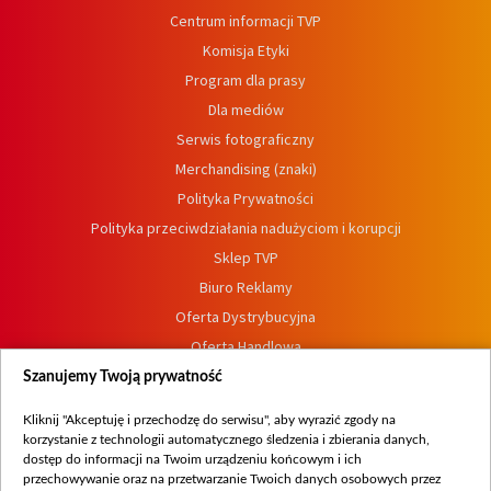
Centrum informacji TVP
Komisja Etyki
Program dla prasy
Dla mediów
Serwis fotograficzny
Merchandising (znaki)
Polityka Prywatności
Polityka przeciwdziałania nadużyciom i korupcji
Sklep TVP
Biuro Reklamy
Oferta Dystrybucyjna
Oferta Handlowa
Dostępność
Szanujemy Twoją prywatność
Moje zgody
Kliknij "Akceptuję i przechodzę do serwisu", aby wyrazić zgody na
Procedura zgłoszeń wewnętrznych
korzystanie z technologii automatycznego śledzenia i zbierania danych,
dostęp do informacji na Twoim urządzeniu końcowym i ich
przechowywanie oraz na przetwarzanie Twoich danych osobowych przez