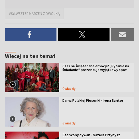
#SYLWESTER MARZEŃ Z DWÓJKĄ
Więcej na ten temat
Czas na świąteczne emocje! „Pytanie na
śniadanie” prezentuje wyjątkowy spot
Gwiazdy
Dama Polskiej Piosenki - Irena Santor
Gwiazdy
Czerwony dywan - Natalia Przybysz