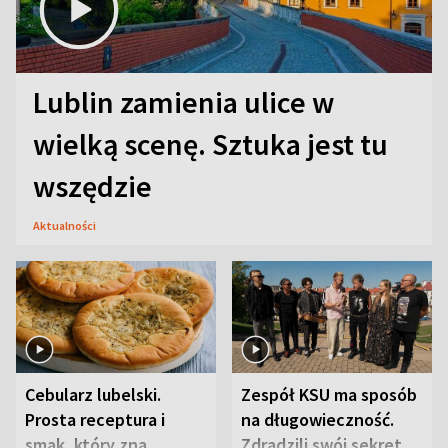
Lublin zamienia ulice w
wielką scenę. Sztuka jest tu
wszędzie
Aktualności
Cebularz lubelski.
Zespół KSU ma sposób
Prosta receptura i
na długowieczność.
smak, który zna
Zdradzili swój sekret