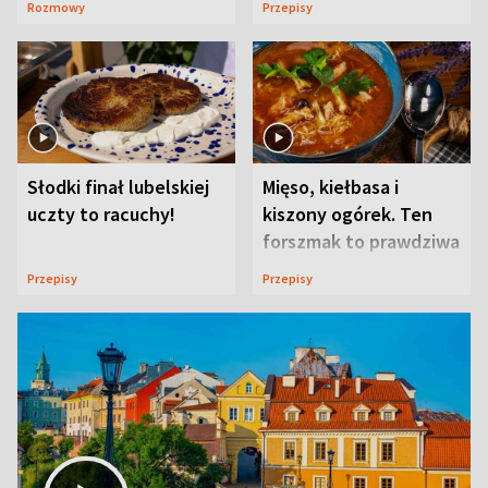
Rozmowy
Przepisy
Słodki finał lubelskiej
Mięso, kiełbasa i
uczty to racuchy!
kiszony ogórek. Ten
forszmak to prawdziwa
uczta
Przepisy
Przepisy