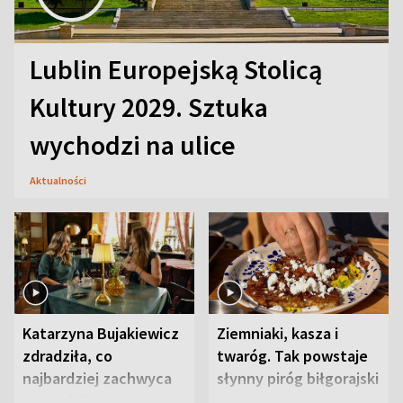
Lublin Europejską Stolicą
Kultury 2029. Sztuka
wychodzi na ulice
Aktualności
Katarzyna Bujakiewicz
Ziemniaki, kasza i
zdradziła, co
twaróg. Tak powstaje
najbardziej zachwyca
słynny piróg biłgorajski
ją w Lublinie