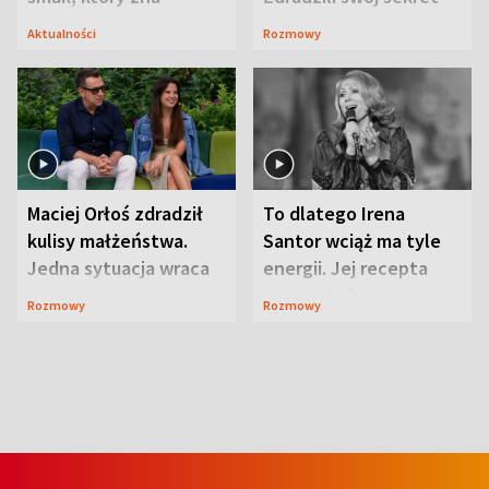
Lubelszczyzna
Aktualności
Rozmowy
Maciej Orłoś zdradził
To dlatego Irena
kulisy małżeństwa.
Santor wciąż ma tyle
Jedna sytuacja wraca
energii. Jej recepta
jak bumerang
jest zaskakująco
Rozmowy
Rozmowy
prosta