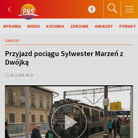
WYDANIA
WIDEO
KUCHNIA
ZDROWIE
GWIAZDY
PORADY
GWIAZDY
Przyjazd pociągu Sylwester Marzeń z
Dwójką
30.12.2018, 08:32