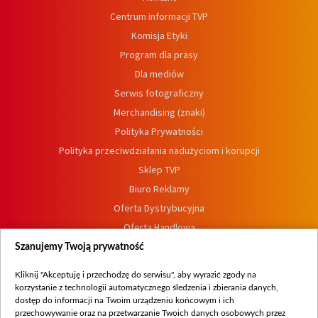
Centrum informacji TVP
Komisja Etyki
Program dla prasy
Dla mediów
Serwis fotograficzny
Merchandising (znaki)
Polityka Prywatności
Polityka przeciwdziałania nadużyciom i korupcji
Sklep TVP
Biuro Reklamy
Oferta Dystrybucyjna
Oferta Handlowa
Dostępność
Szanujemy Twoją prywatność
Moje zgody
Kliknij "Akceptuję i przechodzę do serwisu", aby wyrazić zgody na
Procedura zgłoszeń wewnętrznych
korzystanie z technologii automatycznego śledzenia i zbierania danych,
dostęp do informacji na Twoim urządzeniu końcowym i ich
przechowywanie oraz na przetwarzanie Twoich danych osobowych przez