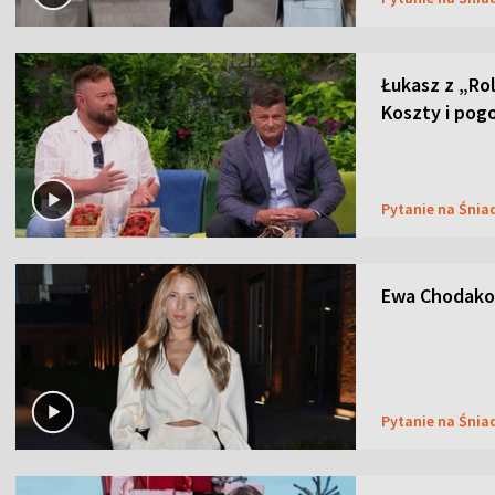
Łukasz z „Ro
Koszty i pog
Pytanie na Śnia
Ewa Chodakow
Pytanie na Śnia