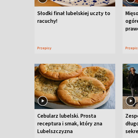
Słodki finał lubelskiej uczty to
Mięso
racuchy!
ogór
praw
Przepisy
Przepi
Cebularz lubelski. Prosta
Zesp
receptura i smak, który zna
długo
Lubelszczyzna
sekr