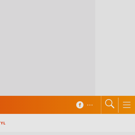
...
TYL