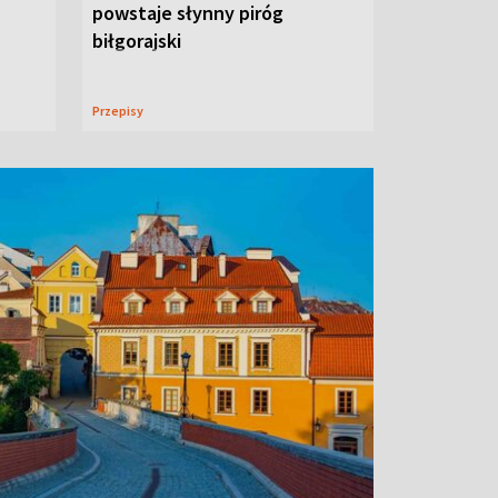
powstaje słynny piróg
biłgorajski
Przepisy