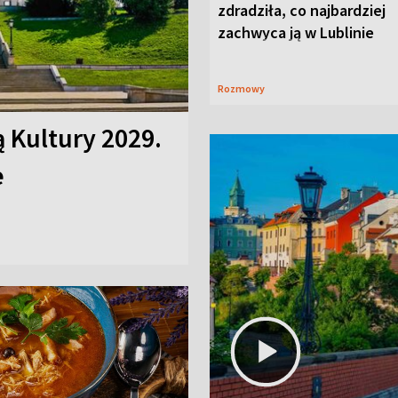
zdradziła, co najbardziej
zachwyca ją w Lublinie
Rozmowy
ą Kultury 2029.
e