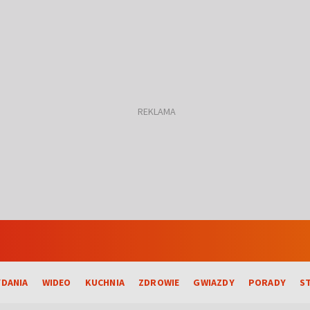
DANIA
WIDEO
KUCHNIA
ZDROWIE
GWIAZDY
PORADY
S