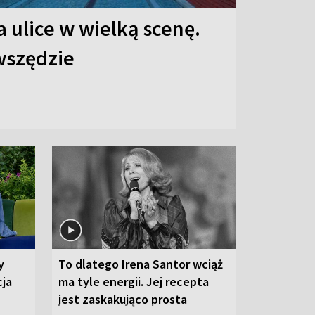
 ulice w wielką scenę.
 wszędzie
y
To dlatego Irena Santor wciąż
cja
ma tyle energii. Jej recepta
jest zaskakująco prosta