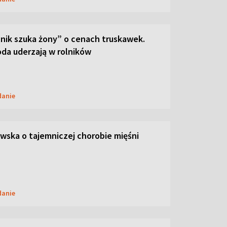
lnik szuka żony” o cenach truskawek.
oda uderzają w rolników
danie
ska o tajemniczej chorobie mięśni
danie