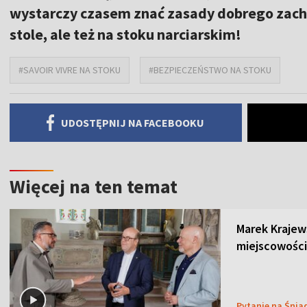
wystarczy czasem znać zasady dobrego zachow
stole, ale też na stoku narciarskim!
#SAVOIR VIVRE NA STOKU
#BEZPIECZEŃSTWO NA STOKU
UDOSTĘPNIJ NA FACEBOOKU
Więcej na ten temat
Marek Krajew
miejscowości
Pytanie na Śnia