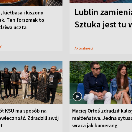
Lublin zamienia
, kiełbasa i kiszony
ek. Ten forszmak to
Sztuka jest tu
dziwa uczta
sy
Aktualności
ół KSU ma sposób na
Maciej Orłoś zdradził kulis
wieczność. Zdradzili swój
małżeństwa. Jedna sytua
et
wraca jak bumerang