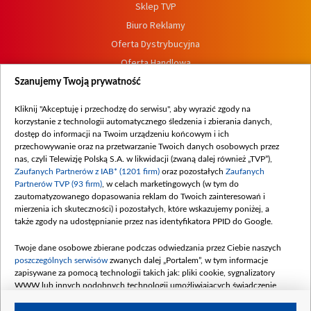
Sklep TVP
Biuro Reklamy
Oferta Dystrybucyjna
Oferta Handlowa
Dostępność
Szanujemy Twoją prywatność
Moje zgody
Kliknij "Akceptuję i przechodzę do serwisu", aby wyrazić zgody na
Procedura zgłoszeń wewnętrznych
korzystanie z technologii automatycznego śledzenia i zbierania danych,
dostęp do informacji na Twoim urządzeniu końcowym i ich
przechowywanie oraz na przetwarzanie Twoich danych osobowych przez
nas, czyli Telewizję Polską S.A. w likwidacji (zwaną dalej również „TVP”),
Zaufanych Partnerów z IAB* (1201 firm)
oraz pozostałych
Zaufanych
Partnerów TVP (93 firm)
, w celach marketingowych (w tym do
zautomatyzowanego dopasowania reklam do Twoich zainteresowań i
mierzenia ich skuteczności) i pozostałych, które wskazujemy poniżej, a
także zgody na udostępnianie przez nas identyfikatora PPID do Google.
Twoje dane osobowe zbierane podczas odwiedzania przez Ciebie naszych
poszczególnych serwisów
zwanych dalej „Portalem”, w tym informacje
zapisywane za pomocą technologii takich jak: pliki cookie, sygnalizatory
WWW lub innych podobnych technologii umożliwiających świadczenie
dopasowanych i bezpiecznych usług, personalizację treści oraz reklam,
udostępnianie funkcji mediów społecznościowych oraz analizowanie ruchu