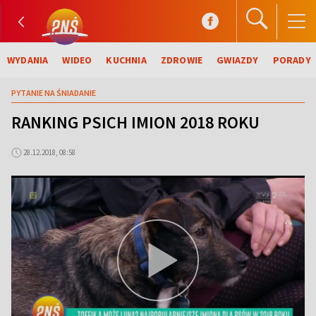
WYDANIA
WIDEO
KUCHNIA
ZDROWIE
GWIAZDY
PORADY
PYTANIE NA ŚNIADANIE
RANKING PSICH IMION 2018 ROKU
28.12.2018, 08:58