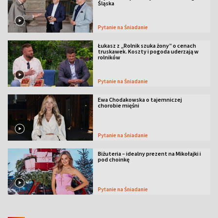
Śląska
Pytanie na Śniadanie
Łukasz z „Rolnik szuka żony” o cenach
truskawek. Koszty i pogoda uderzają w
rolników
Pytanie na Śniadanie
Ewa Chodakowska o tajemniczej
chorobie mięśni
Pytanie na Śniadanie
Biżuteria – idealny prezent na Mikołajki i
pod choinkę
Pytanie na Śniadanie