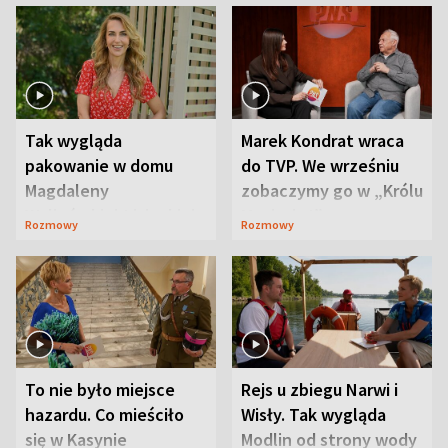
Tak wygląda
Marek Kondrat wraca
pakowanie w domu
do TVP. We wrześniu
Magdaleny
zobaczymy go w „Królu
Waligórskiej-Lisieckiej.
Maciusiu I”
Rozmowy
Rozmowy
Mąż nie odpuszcza
To nie było miejsce
Rejs u zbiegu Narwi i
hazardu. Co mieściło
Wisły. Tak wygląda
się w Kasynie
Modlin od strony wody