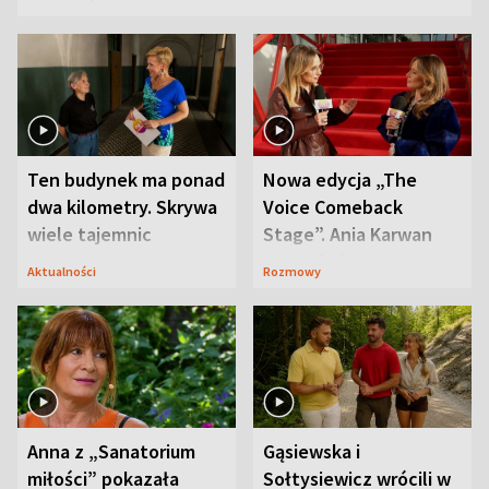
Ten budynek ma ponad
Nowa edycja „The
dwa kilometry. Skrywa
Voice Comeback
wiele tajemnic
Stage”. Ania Karwan
zapowiada
Aktualności
Rozmowy
niespodzianki
Anna z „Sanatorium
Gąsiewska i
miłości” pokazała
Sołtysiewicz wrócili w