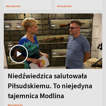
Oficerskim?
Aktualności
Aktualności
Niedźwiedzica salutowała
Piłsudskiemu. To niejedyna
tajemnica Modlina
Aktualności