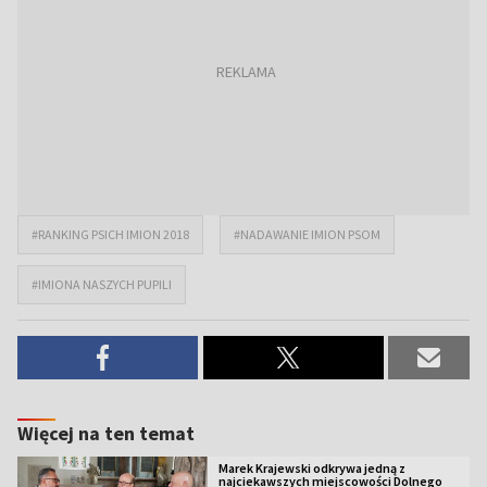
#RANKING PSICH IMION 2018
#NADAWANIE IMION PSOM
#IMIONA NASZYCH PUPILI
Więcej na ten temat
Marek Krajewski odkrywa jedną z
najciekawszych miejscowości Dolnego