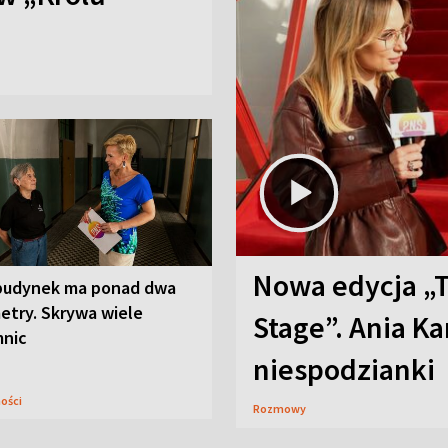
Nowa edycja „
budynek ma ponad dwa
etry. Skrywa wiele
Stage”. Ania K
mnic
niespodzianki
ności
Rozmowy