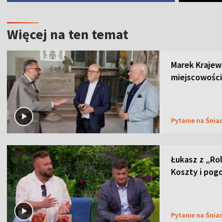
Więcej na ten temat
Marek Krajew
miejscowości
Pytanie na Śnia
Łukasz z „Ro
Koszty i pog
Pytanie na Śnia