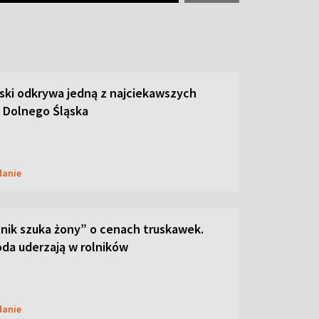
ski odkrywa jedną z najciekawszych
 Dolnego Śląska
danie
lnik szuka żony” o cenach truskawek.
oda uderzają w rolników
danie