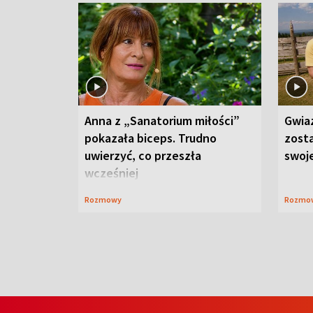
Anna z „Sanatorium miłości”
Gwia
pokazała biceps. Trudno
zost
uwierzyć, co przeszła
swoj
wcześniej
Rozmowy
Rozmo