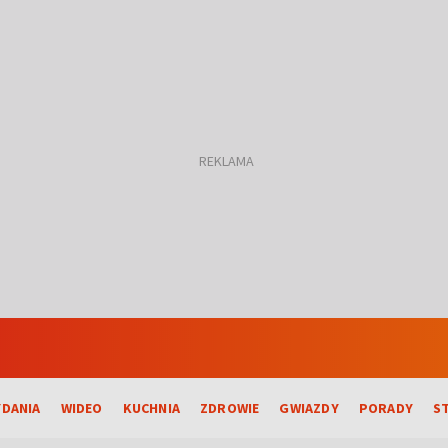
DANIA
WIDEO
KUCHNIA
ZDROWIE
GWIAZDY
PORADY
S