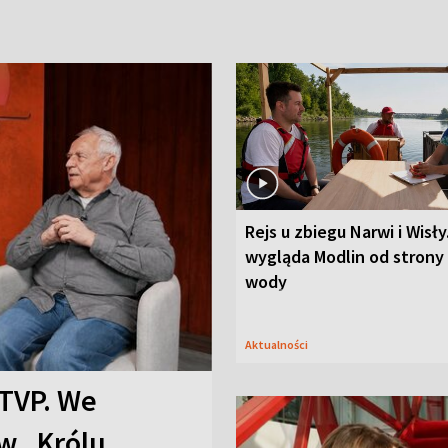
Rejs u zbiegu Narwi i Wisły
wygląda Modlin od strony
wody
Aktualności
TVP. We
w „Królu