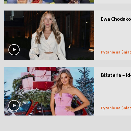
Ewa Chodakow
Pytanie na Śnia
Biżuteria – i
Pytanie na Śnia