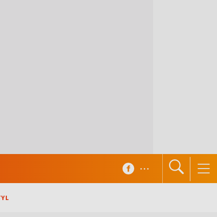
...
TYL