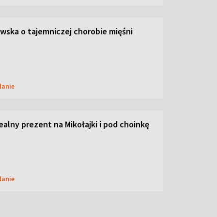
ska o tajemniczej chorobie mięśni
danie
dealny prezent na Mikołajki i pod choinkę
danie