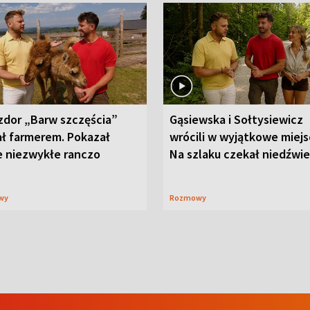
zdor „Barw szczęścia”
Gąsiewska i Sołtysiewicz
ał farmerem. Pokazał
wrócili w wyjątkowe miejs
e niezwykłe ranczo
Na szlaku czekał niedźwi
wy
Rozmowy