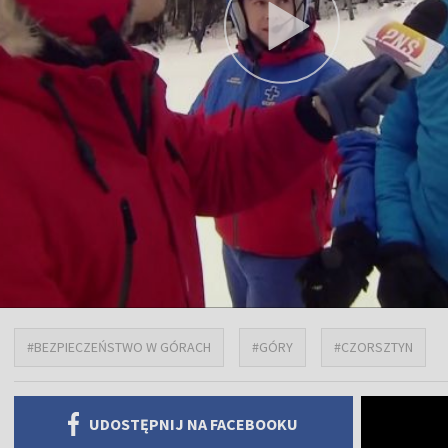
#BEZPIECZEŃSTWO W GÓRACH
#GÓRY
#CZORSZTYN
UDOSTĘPNIJ NA FACEBOOKU