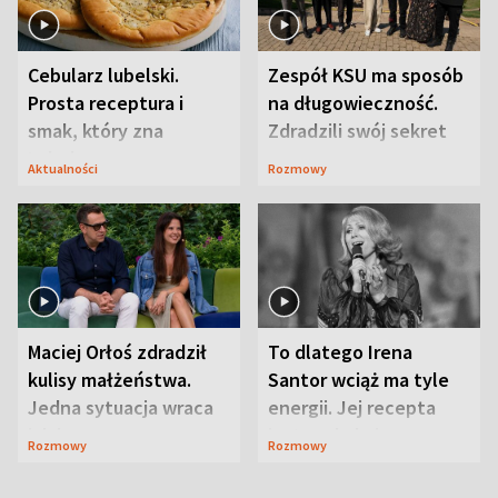
Cebularz lubelski.
Zespół KSU ma sposób
Prosta receptura i
na długowieczność.
smak, który zna
Zdradzili swój sekret
Lubelszczyzna
Aktualności
Rozmowy
Maciej Orłoś zdradził
To dlatego Irena
kulisy małżeństwa.
Santor wciąż ma tyle
Jedna sytuacja wraca
energii. Jej recepta
jak bumerang
jest zaskakująco
Rozmowy
Rozmowy
prosta