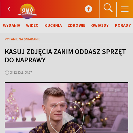
WYDANIA
WIDEO
KUCHNIA
ZDROWIE
GWIAZDY
PORADY
PYTANIE NA ŚNIADANIE
KASUJ ZDJĘCIA ZANIM ODDASZ SPRZĘT
DO NAPRAWY
28.12.2018, 08:57