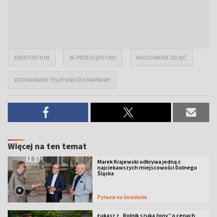
#SEXTORTION
#E-PRZESTĘPSTWO
#KASOWANIE ZDJĘĆ
#ODDAWANIE TELEFONU DO NAPRAWY
Więcej na ten temat
Marek Krajewski odkrywa jedną z
najciekawszych miejscowości Dolnego
Śląska
Pytanie na Śniadanie
Łukasz z „Rolnik szuka żony” o cenach