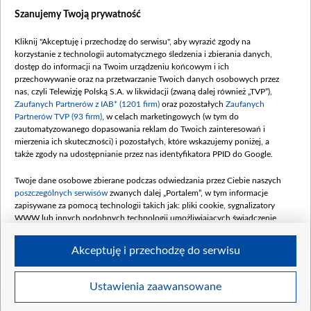
Dostępność
Szanujemy Twoją prywatność
Moje zgody
Kliknij "Akceptuję i przechodzę do serwisu", aby wyrazić zgody na
Procedura zgłoszeń wewnętrznych
korzystanie z technologii automatycznego śledzenia i zbierania danych,
dostęp do informacji na Twoim urządzeniu końcowym i ich
przechowywanie oraz na przetwarzanie Twoich danych osobowych przez
nas, czyli Telewizję Polską S.A. w likwidacji (zwaną dalej również „TVP”),
Zaufanych Partnerów z IAB* (1201 firm)
oraz pozostałych
Zaufanych
Partnerów TVP (93 firm)
, w celach marketingowych (w tym do
zautomatyzowanego dopasowania reklam do Twoich zainteresowań i
mierzenia ich skuteczności) i pozostałych, które wskazujemy poniżej, a
także zgody na udostępnianie przez nas identyfikatora PPID do Google.
Twoje dane osobowe zbierane podczas odwiedzania przez Ciebie naszych
poszczególnych serwisów
zwanych dalej „Portalem”, w tym informacje
zapisywane za pomocą technologii takich jak: pliki cookie, sygnalizatory
WWW lub innych podobnych technologii umożliwiających świadczenie
dopasowanych i bezpiecznych usług, personalizację treści oraz reklam,
udostępnianie funkcji mediów społecznościowych oraz analizowanie ruchu
Akceptuję i przechodzę do serwisu
w Internecie.
Twoje dane osobowe zbierane podczas odwiedzania przez Ciebie
Ustawienia zaawansowane
poszczególnych serwisów
na Portalu, takie jak adresy IP, identyfikatory
© 2026 Telewizja Polska S. A. w likwidacji
Twoich urządzeń końcowych i identyfikatory plików cookie, informacje o