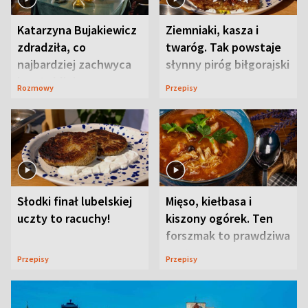
Katarzyna Bujakiewicz
Ziemniaki, kasza i
zdradziła, co
twaróg. Tak powstaje
najbardziej zachwyca
słynny piróg biłgorajski
ją w Lublinie
Rozmowy
Przepisy
Słodki finał lubelskiej
Mięso, kiełbasa i
uczty to racuchy!
kiszony ogórek. Ten
forszmak to prawdziwa
uczta
Przepisy
Przepisy