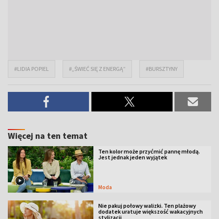
#LIDIA POPIEL
#„ŚWIEĆ SIĘ Z ENERGĄ”
#BURSZTYNY
Więcej na ten temat
Ten kolor może przyćmić pannę młodą.
Jest jednak jeden wyjątek
Moda
Nie pakuj połowy walizki. Ten plażowy
dodatek uratuje większość wakacyjnych
stylizacji