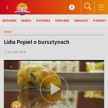
WYDANIA
WIDEO
KUCHNIA
ZDROWIE
GWIAZDY
PORADY
MODA
Lidia Popiel o bursztynach
28.12.2018, 08:56