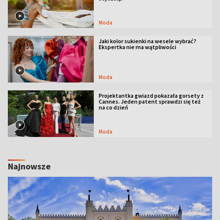
Moda
Jaki kolor sukienki na wesele wybrać?
Ekspertka nie ma wątpliwości
Moda
Projektantka gwiazd pokazała gorsety z
Cannes. Jeden patent sprawdzi się też
na co dzień
Moda
Najnowsze