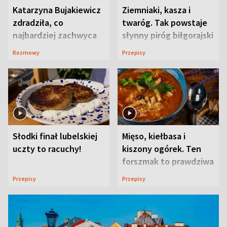
Katarzyna Bujakiewicz
Ziemniaki, kasza i
zdradziła, co
twaróg. Tak powstaje
najbardziej zachwyca
słynny piróg biłgorajski
ją w Lublinie
Rozmowy
Przepisy
Słodki finał lubelskiej
Mięso, kiełbasa i
uczty to racuchy!
kiszony ogórek. Ten
forszmak to prawdziwa
uczta
Przepisy
Przepisy