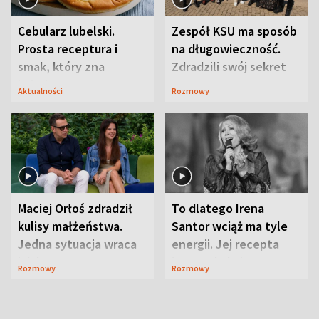
Cebularz lubelski.
Zespół KSU ma sposób
Prosta receptura i
na długowieczność.
smak, który zna
Zdradzili swój sekret
Lubelszczyzna
Aktualności
Rozmowy
Maciej Orłoś zdradził
To dlatego Irena
kulisy małżeństwa.
Santor wciąż ma tyle
Jedna sytuacja wraca
energii. Jej recepta
jak bumerang
jest zaskakująco
Rozmowy
Rozmowy
prosta