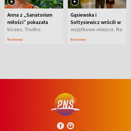
Anna z „Sanatorium
Gąsiewska i
miłości” pokazała
Sołtysiewicz wrócili w
biceps. Trudno
wyjątkowe miejsce. Na
uwierzyć, co przeszła
szlaku czekał
Rozmowy
Rozmowy
wcześniej
niedźwiedź