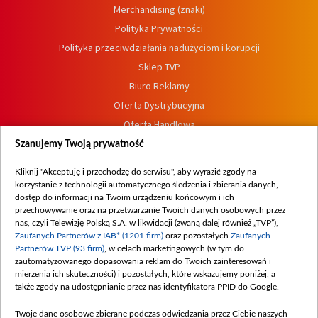
Merchandising (znaki)
Polityka Prywatności
Polityka przeciwdziałania nadużyciom i korupcji
Sklep TVP
Biuro Reklamy
Oferta Dystrybucyjna
Oferta Handlowa
Dostępność
Szanujemy Twoją prywatność
Moje zgody
Kliknij "Akceptuję i przechodzę do serwisu", aby wyrazić zgody na
Procedura zgłoszeń wewnętrznych
korzystanie z technologii automatycznego śledzenia i zbierania danych,
dostęp do informacji na Twoim urządzeniu końcowym i ich
przechowywanie oraz na przetwarzanie Twoich danych osobowych przez
nas, czyli Telewizję Polską S.A. w likwidacji (zwaną dalej również „TVP”),
Zaufanych Partnerów z IAB* (1201 firm)
oraz pozostałych
Zaufanych
Partnerów TVP (93 firm)
, w celach marketingowych (w tym do
zautomatyzowanego dopasowania reklam do Twoich zainteresowań i
mierzenia ich skuteczności) i pozostałych, które wskazujemy poniżej, a
także zgody na udostępnianie przez nas identyfikatora PPID do Google.
Twoje dane osobowe zbierane podczas odwiedzania przez Ciebie naszych