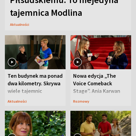
tajemnica Modlina
Aktualności
Ten budynek ma ponad
Nowa edycja „The
dwa kilometry. Skrywa
Voice Comeback
wiele tajemnic
Stage”. Ania Karwan
zapowiada
Aktualności
Rozmowy
niespodzianki