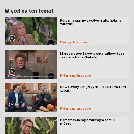
Więcej na ten temat
Porozmawiajmy o wpływie alkoholu na
zdrowie
Planuję długie życie
Ministerstwo Zdrowia chce całkowitego
zakazu reklam alkoholu
Pytanie na Śniadanie
Nowotwory u mężczyzn - nadal tematem
tabu?
Pytanie na Śniadanie
Porozmawiajmy o zdrowym sercu i
mózgu