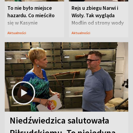
To nie było miejsce
Rejs u zbiegu Narwi i
hazardu. Co mieściło
Wisły. Tak wygląda
się w Kasynie
Modlin od strony wody
Oficerskim?
Aktualności
Aktualności
Niedźwiedzica salutowała
Piłsudskiemu. To niejedyna