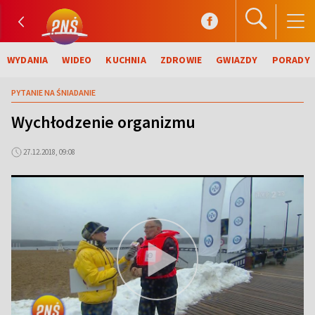
WYDANIA
WIDEO
KUCHNIA
ZDROWIE
GWIAZDY
PORADY
PYTANIE NA ŚNIADANIE
Wychłodzenie organizmu
27.12.2018, 09:08