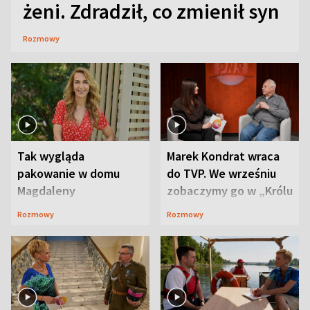
żeni. Zdradził, co zmienił syn
Rozmowy
Tak wygląda
Marek Kondrat wraca
pakowanie w domu
do TVP. We wrześniu
Magdaleny
zobaczymy go w „Królu
Waligórskiej-Lisieckiej.
Maciusiu I”
Rozmowy
Rozmowy
Mąż nie odpuszcza