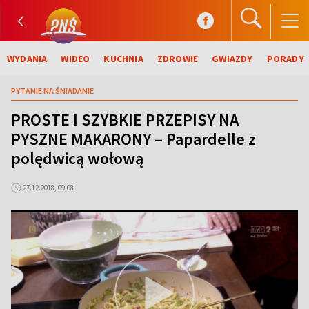
WYDANIA
WIDEO
KUCHNIA
ZDROWIE
GWIAZDY
PORADY
PYTANIE NA ŚNIADANIE
PROSTE I SZYBKIE PRZEPISY NA
PYSZNE MAKARONY – Papardelle z
polędwicą wołową
27.12.2018, 09:08