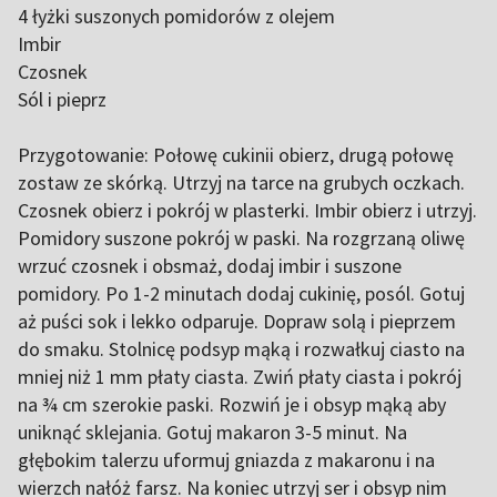
4 łyżki suszonych pomidorów z olejem
Imbir
Czosnek
Sól i pieprz
Przygotowanie: Połowę cukinii obierz, drugą połowę
zostaw ze skórką. Utrzyj na tarce na grubych oczkach.
Czosnek obierz i pokrój w plasterki. Imbir obierz i utrzyj.
Pomidory suszone pokrój w paski. Na rozgrzaną oliwę
wrzuć czosnek i obsmaż, dodaj imbir i suszone
pomidory. Po 1-2 minutach dodaj cukinię, posól. Gotuj
aż puści sok i lekko odparuje. Dopraw solą i pieprzem
do smaku. Stolnicę podsyp mąką i rozwałkuj ciasto na
mniej niż 1 mm płaty ciasta. Zwiń płaty ciasta i pokrój
na ¾ cm szerokie paski. Rozwiń je i obsyp mąką aby
uniknąć sklejania. Gotuj makaron 3-5 minut. Na
głębokim talerzu uformuj gniazda z makaronu i na
wierzch nałóż farsz. Na koniec utrzyj ser i obsyp nim