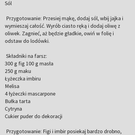
Sól
Przygotowanie: Przesiej mąkę, dodaj sól, wbij jajka i
wymieszaj całość. Wyrób ciasto ręką i dodaj oliwę z
oliwek. Zagnieć, aż będzie gładkie, owiń w folię i
odstaw do lodówki.
Składniki na farsz:
300 g fig 100 g masła
250 g maku
Łyżeczka imbiru
Melisa
4 łyżeczki mascarpone
Bułka tarta
Cytryna
Cukier puder do dekoracji
Przygotowanie: Figi i imbir posiekaj bardzo drobno,