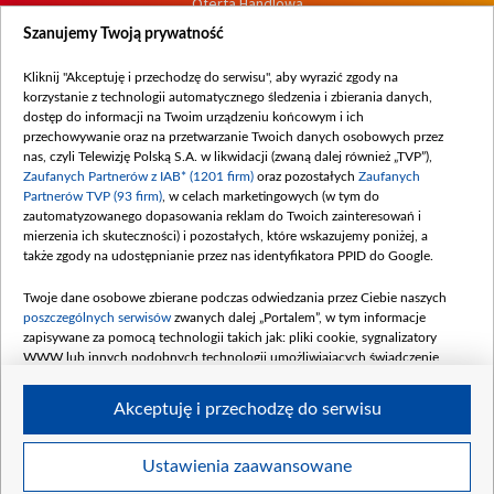
Oferta Handlowa
Dostępność
Szanujemy Twoją prywatność
Moje zgody
Kliknij "Akceptuję i przechodzę do serwisu", aby wyrazić zgody na
Procedura zgłoszeń wewnętrznych
korzystanie z technologii automatycznego śledzenia i zbierania danych,
dostęp do informacji na Twoim urządzeniu końcowym i ich
przechowywanie oraz na przetwarzanie Twoich danych osobowych przez
nas, czyli Telewizję Polską S.A. w likwidacji (zwaną dalej również „TVP”),
Zaufanych Partnerów z IAB* (1201 firm)
oraz pozostałych
Zaufanych
Partnerów TVP (93 firm)
, w celach marketingowych (w tym do
zautomatyzowanego dopasowania reklam do Twoich zainteresowań i
mierzenia ich skuteczności) i pozostałych, które wskazujemy poniżej, a
także zgody na udostępnianie przez nas identyfikatora PPID do Google.
Twoje dane osobowe zbierane podczas odwiedzania przez Ciebie naszych
poszczególnych serwisów
zwanych dalej „Portalem”, w tym informacje
zapisywane za pomocą technologii takich jak: pliki cookie, sygnalizatory
WWW lub innych podobnych technologii umożliwiających świadczenie
dopasowanych i bezpiecznych usług, personalizację treści oraz reklam,
udostępnianie funkcji mediów społecznościowych oraz analizowanie ruchu
Akceptuję i przechodzę do serwisu
w Internecie.
Twoje dane osobowe zbierane podczas odwiedzania przez Ciebie
Ustawienia zaawansowane
poszczególnych serwisów
na Portalu, takie jak adresy IP, identyfikatory