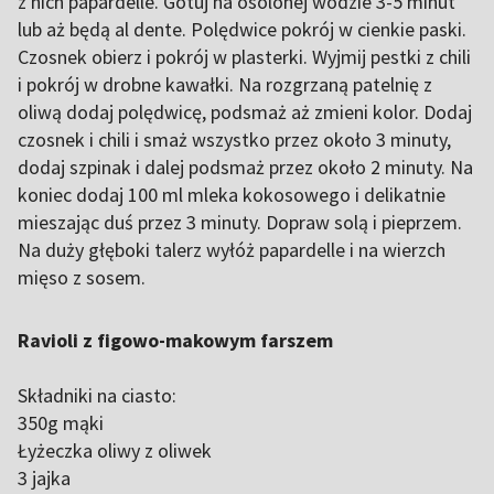
z nich papardelle. Gotuj na osolonej wodzie 3-5 minut
lub aż będą al dente. Polędwice pokrój w cienkie paski.
Czosnek obierz i pokrój w plasterki. Wyjmij pestki z chili
i pokrój w drobne kawałki. Na rozgrzaną patelnię z
oliwą dodaj polędwicę, podsmaż aż zmieni kolor. Dodaj
czosnek i chili i smaż wszystko przez około 3 minuty,
dodaj szpinak i dalej podsmaż przez około 2 minuty. Na
koniec dodaj 100 ml mleka kokosowego i delikatnie
mieszając duś przez 3 minuty. Dopraw solą i pieprzem.
Na duży głęboki talerz wyłóż papardelle i na wierzch
mięso z sosem.
Ravioli z figowo-makowym farszem
Składniki na ciasto:
350g mąki
Łyżeczka oliwy z oliwek
3 jajka