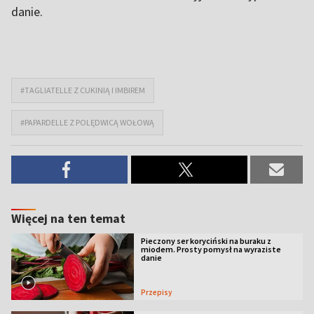
danie.
#TAGLIATELLE Z CUKINIĄ I IMBIREM
#PAPARDELLE Z POLĘDWICĄ WOŁOWĄ
Więcej na ten temat
Pieczony ser koryciński na buraku z
miodem. Prosty pomysł na wyraziste
danie
Przepisy