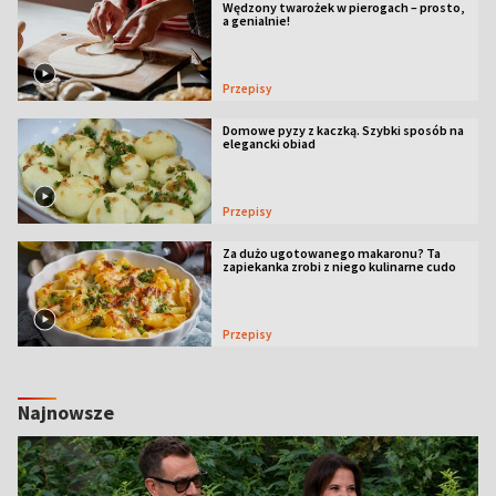
Wędzony twarożek w pierogach – prosto,
a genialnie!
Przepisy
Domowe pyzy z kaczką. Szybki sposób na
elegancki obiad
Przepisy
Za dużo ugotowanego makaronu? Ta
zapiekanka zrobi z niego kulinarne cudo
Przepisy
Najnowsze