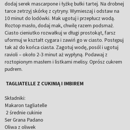
dodaj serek mascarpone i łyżkę bułki tartej. Na drobnej
tarce zetrzyj skórkę z cytryny. Wymieszaj i odstaw na
10 minut do lodówki. Mak ugotuj i przepłucz wodą.
Roztop masło, dodaj mak, chwilę razem podsmaż.
Ciasto cieniutko rozwałkuj w długi prostokąt, farsz
uformuj w kształt cygara i zawiń go w ciasto. Postępuj
tak aż do końca ciasta. Zagotuj wodę, posól i ugotuj
ravioli – około 2-3 minut aż wypłyną. Podawaj z
roztopionym masłem i listkami melisy. Oprósz cukrem
pudrem.
TAGLIATELLE Z CUKINIĄ I IMBIREM
Składniki:
Makaron tagliatelle
2 średnie cukinie
Ser Grana Padano
Oliwa z oliwek