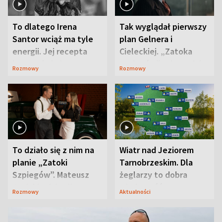
To dlatego Irena
Tak wyglądał pierwszy
Santor wciąż ma tyle
plan Gelnera i
energii. Jej recepta
Cieleckiej. „Zatoka
jest zaskakująco
szpiegów” od razu ich
Rozmowy
Rozmowy
prosta
zaskoczyła
To działo się z nim na
Wiatr nad Jeziorem
planie „Zatoki
Tarnobrzeskim. Dla
Szpiegów”. Mateusz
żeglarzy to dobra
Janicki odsłonił
wiadomość
Rozmowy
Aktualności
aktorski sekret