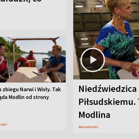
Niedźwiedzica
u zbiegu Narwi i Wisły. Tak
ąda Modlin od strony
Piłsudskiemu. 
y
Modlina
ności
Aktualności