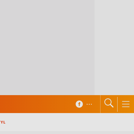
...
TYL