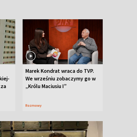
Marek Kondrat wraca do TVP.
iej-
We wrześniu zobaczymy go w
cza
„Królu Maciusiu I”
Rozmowy