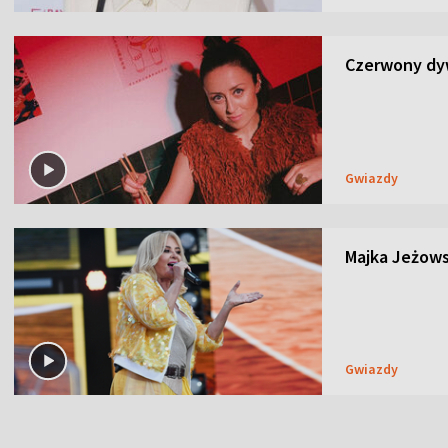
Czerwony dyw
Gwiazdy
Majka Jeżows
Gwiazdy