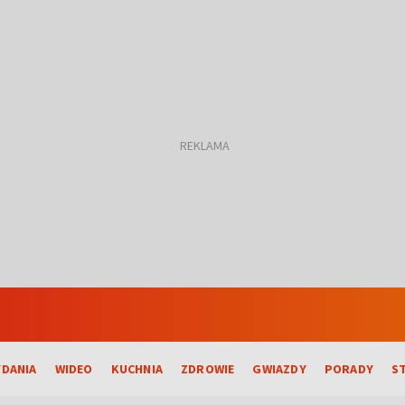
DANIA
WIDEO
KUCHNIA
ZDROWIE
GWIAZDY
PORADY
S