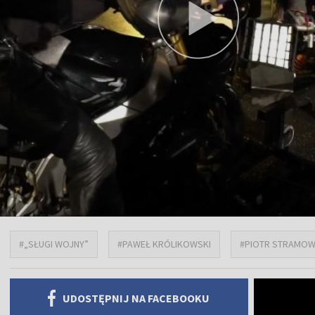
#„SŁUGI WOJNY”
#PAWEŁ KRÓLIKOWSKI
#PIOTR STRAMOW
UDOSTĘPNIJ NA FACEBOOKU