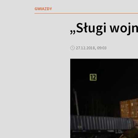
GWIAZDY
„Sługi wojn
27.12.2018, 09:03