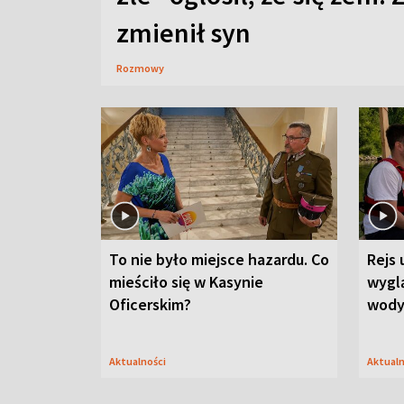
zmienił syn
Rozmowy
To nie było miejsce hazardu. Co
Rejs 
mieściło się w Kasynie
wygl
Oficerskim?
wod
Aktualności
Aktual