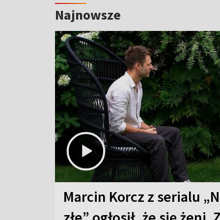
Najnowsze
Marcin Korcz z serialu „N
złe” ogłosił, że się żeni. 