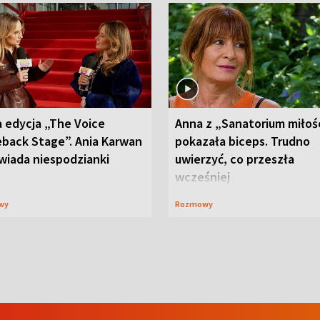
 edycja „The Voice
Anna z „Sanatorium miłoś
back Stage”. Ania Karwan
pokazała biceps. Trudno
wiada niespodzianki
uwierzyć, co przeszła
wcześniej
wy
Rozmowy