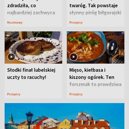
zdradziła, co
twaróg. Tak powstaje
najbardziej zachwyca
słynny piróg biłgorajski
ją w Lublinie
Rozmowy
Przepisy
Słodki finał lubelskiej
Mięso, kiełbasa i
uczty to racuchy!
kiszony ogórek. Ten
forszmak to prawdziwa
uczta
Przepisy
Przepisy