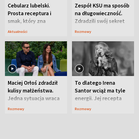
Cebularz lubelski.
Zespół KSU ma sposób
Prosta receptura i
na długowieczność.
smak, który zna
Zdradzili swój sekret
Lubelszczyzna
Aktualności
Rozmowy
Maciej Orłoś zdradził
To dlatego Irena
kulisy małżeństwa.
Santor wciąż ma tyle
Jedna sytuacja wraca
energii. Jej recepta
jak bumerang
jest zaskakująco
Rozmowy
Rozmowy
prosta