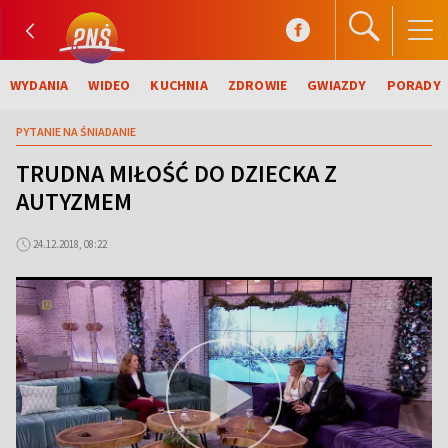
WYDANIA
WIDEO
KUCHNIA
ZDROWIE
GWIAZDY
PORADY
PYTANIE NA ŚNIADANIE
TRUDNA MIŁOŚĆ DO DZIECKA Z
AUTYZMEM
24.12.2018, 08:22