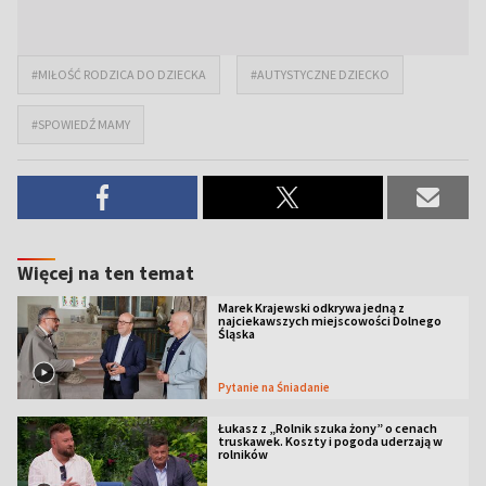
#MIŁOŚĆ RODZICA DO DZIECKA
#AUTYSTYCZNE DZIECKO
#SPOWIEDŹ MAMY
Więcej na ten temat
Marek Krajewski odkrywa jedną z
najciekawszych miejscowości Dolnego
Śląska
Pytanie na Śniadanie
Łukasz z „Rolnik szuka żony” o cenach
truskawek. Koszty i pogoda uderzają w
rolników